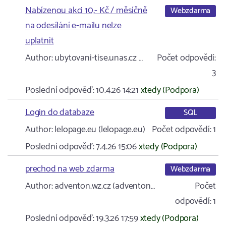
Nabízenou akci 10,- Kč / měsíčně
Webzdarma
na odesílání e-mailu nelze
uplatnit
Author:
ubytovani-tise.unas.cz …
Počet odpovědí:
3
Poslední odpověď:
10.4.26 14:21
xtedy (Podpora)
Login do databaze
SQL
Author:
lelopage.eu (lelopage.eu)
Počet odpovědí:
1
Poslední odpověď:
7.4.26 15:06
xtedy (Podpora)
prechod na web zdarma
Webzdarma
Author:
adventon.wz.cz (adventon…
Počet
odpovědí:
1
Poslední odpověď:
19.3.26 17:59
xtedy (Podpora)