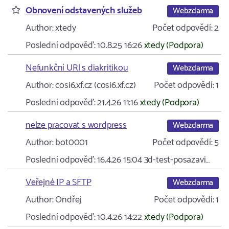
Obnovení odstavených služeb
Webzdarma
Author:
xtedy
Počet odpovědí:
2
Poslední odpověď:
10.8.25 16:26
xtedy (Podpora)
Nefunkční URl s diakritikou
Webzdarma
Author:
cosi6.xf.cz (cosi6.xf.cz)
Počet odpovědí:
1
Poslední odpověď:
21.4.26 11:16
xtedy (Podpora)
nelze pracovat s wordpress
Webzdarma
Author:
bot0001
Počet odpovědí:
5
Poslední odpověď:
16.4.26 15:04
3d-test-posazavi…
Veřejné IP a SFTP
Webzdarma
Author:
Ondřej
Počet odpovědí:
1
Poslední odpověď:
10.4.26 14:22
xtedy (Podpora)