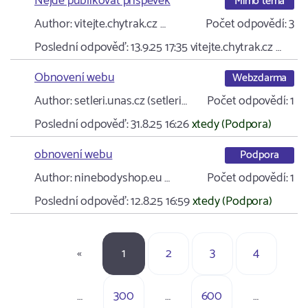
Nejde publikovat příspěvek
Mimo téma
Author:
vitejte.chytrak.cz …
Počet odpovědí:
3
Poslední odpověď:
13.9.25 17:35
vitejte.chytrak.cz …
Obnovení webu
Webzdarma
Author:
setleri.unas.cz (setleri…
Počet odpovědí:
1
Poslední odpověď:
31.8.25 16:26
xtedy (Podpora)
obnovení webu
Podpora
Author:
ninebodyshop.eu …
Počet odpovědí:
1
Poslední odpověď:
12.8.25 16:59
xtedy (Podpora)
«
1
2
3
4
…
300
…
600
…