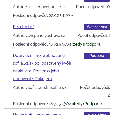
Author:
milicenovefrancie.cz …
Počet odpovědí:
0
Poslední odpověď:
22.9.25 11:33
-
React Vite?
Webzdarma
Author:
pvcpanelyostrava.cz …
Počet odpovědí:
1
Poslední odpověď:
18.9.25 13:03
xtedy (Podpora)
Dobrý deň, môj webhosting
Podpora
sofiia.wz.sk bol odstavený kvôli
neaktivite. Prosím o jeho
obnovenie. Ďakujem.
Author:
sofiia.wz.sk (sofiia.wz…
Počet odpovědí:
2
Poslední odpověď:
18.9.25 13:02
xtedy (Podpora)