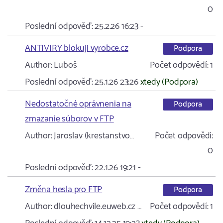
0
Poslední odpověď:
25.2.26 16:23
-
ANTIVIRY blokuji vyrobce.cz
Podpora
Author:
Luboš
Počet odpovědí:
1
Poslední odpověď:
25.1.26 23:26
xtedy (Podpora)
Nedostatočné oprávnenia na
Podpora
zmazanie súborov v FTP
Author:
Jaroslav (krestanstvo…
Počet odpovědí:
0
Poslední odpověď:
22.1.26 19:21
-
Změna hesla pro FTP
Podpora
Author:
dlouhechvile.euweb.cz …
Počet odpovědí:
1