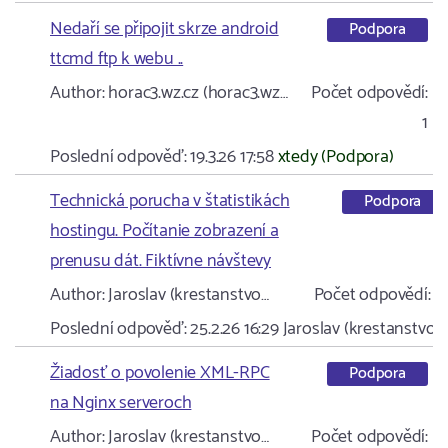
Nedaří se připojit skrze android
Podpora
ttcmd ftp k webu ..
Author:
horac3.wz.cz (horac3.wz…
Počet odpovědí:
1
Poslední odpověď:
19.3.26 17:58
xtedy (Podpora)
Technická porucha v štatistikách
Podpora
hostingu. Počítanie zobrazení a
prenusu dát. Fiktívne návštevy
Author:
Jaroslav (krestanstvo…
Počet odpovědí:
2
Poslední odpověď:
25.2.26 16:29
Jaroslav (krestanstvo…
Žiadosť o povolenie XML-RPC
Podpora
na Nginx serveroch
Author:
Jaroslav (krestanstvo…
Počet odpovědí: