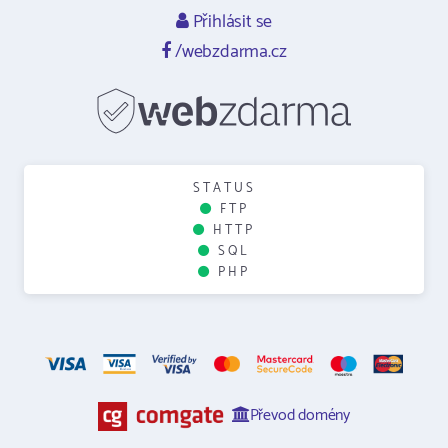
Přihlásit se
/webzdarma.cz
STATUS
FTP
HTTP
SQL
PHP
Převod domény