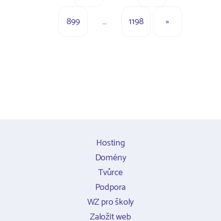
899
…
1198
»
Hosting
Domény
Tvůrce
Podpora
WZ pro školy
Založit web