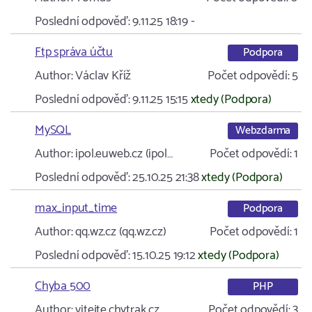
Poslední odpověď:
9.11.25 18:19
-
Ftp správa účtu
Podpora
Author:
Václav Kříž
Počet odpovědí:
5
Poslední odpověď:
9.11.25 15:15
xtedy (Podpora)
MySQL
Webzdarma
Author:
ipol.euweb.cz (ipol…
Počet odpovědí:
1
Poslední odpověď:
25.10.25 21:38
xtedy (Podpora)
max_input_time
Podpora
Author:
qq.wz.cz (qq.wz.cz)
Počet odpovědí:
1
Poslední odpověď:
15.10.25 19:12
xtedy (Podpora)
Chyba 500
PHP
Author:
vitejte.chytrak.cz …
Počet odpovědí:
3