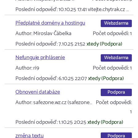
Poslední odpověď:
10.10.25 17:41
vitejte.chytrak.cz …
Předplatné domény a hostingu
Webzdarma
Author:
Miroslav Čábelka
Počet odpovědí:
1
Poslední odpověď:
7.10.25 21:52
xtedy (Podpora)
Nefunguje prihlásenie
Webzdarma
Author:
ri9
Počet odpovědí:
1
Poslední odpověď:
6.10.25 22:07
xtedy (Podpora)
Obnovení databáze
Podpora
Author:
safezone.wz.cz (safezone…
Počet odpovědí:
1
Poslední odpověď:
1.10.25 20:25
xtedy (Podpora)
změna textu
Podpora