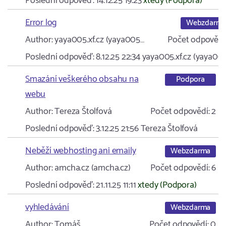
Poslední odpověď:
14.12.25 19:23
xtedy (Podpora)
Error log
Webzdarm
Author:
yaya005.xf.cz (yaya005…
Počet odpovědí
Poslední odpověď:
8.12.25 22:34
yaya005.xf.cz (yaya00
Smazání veškerého obsahu na
Podpora
webu
Author:
Tereza Štolfová
Počet odpovědí:
2
Poslední odpověď:
3.12.25 21:56
Tereza Štolfová
Neběží webhosting ani emaily
Webzdarma
Author:
amcha.cz (amcha.cz)
Počet odpovědí:
6
Poslední odpověď:
21.11.25 11:11
xtedy (Podpora)
vyhledávání
Webzdarma
Author:
Tomáš
Počet odpovědí:
0