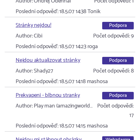
Author:
Ondřej Odehnal
Počet odpovědí:
1
Poslední odpověď:
18.5.07 14:38
Tonik
Stránky nejdou!
Podpora
Author:
Cibi
Počet odpovědí:
9
Poslední odpověď:
18.5.07 14:23
roga
Nejdou aktualizovat stránky
Podpora
Author:
Shady27
Počet odpovědí:
8
Poslední odpověď:
18.5.07 14:18
mashosa
Prekvapeni - blbnou stranky
Podpora
Author:
Play man (amazingworld…
Počet odpovědí:
17
Poslední odpověď:
18.5.07 14:15
mashosa
Nejdou mi stáhnout obrázky
Webzdarma