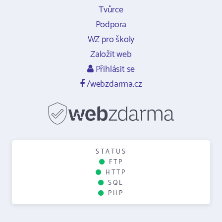
Tvůrce
Podpora
WZ pro školy
Založit web
Přihlásit se
/webzdarma.cz
STATUS
FTP
HTTP
SQL
PHP