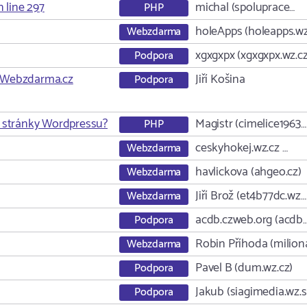
 line 297
michal (spoluprace…
PHP
holeApps (holeapps.wz
Webzdarma
xgxgxpx (xgxgxpx.wz.cz
Podpora
 Webzdarma.cz
Jiří Košina
Podpora
na stránky Wordpressu?
Magistr (cimelice1963…
PHP
ceskyhokej.wz.cz …
Webzdarma
havlickova (ahgeo.cz)
Webzdarma
Jiří Brož (et4b77dc.wz…
Webzdarma
acdb.czweb.org (acdb
Podpora
Robin Příhoda (milion
Webzdarma
Pavel B (dum.wz.cz)
Podpora
Jakub (siagimedia.wz.s
Podpora