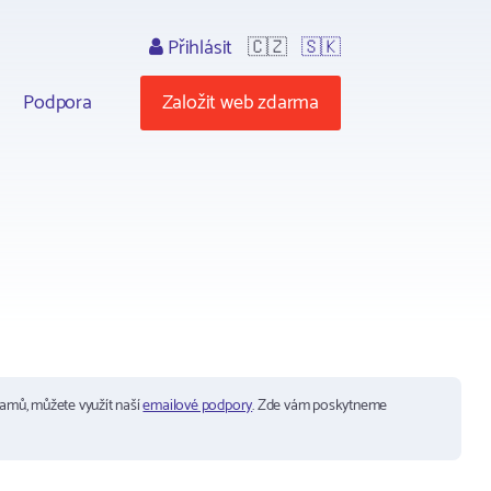
Přihlásit
🇨🇿
🇸🇰
Podpora
Založit web zdarma
ramů, můžete využít naší
emailové podpory
. Zde vám poskytneme