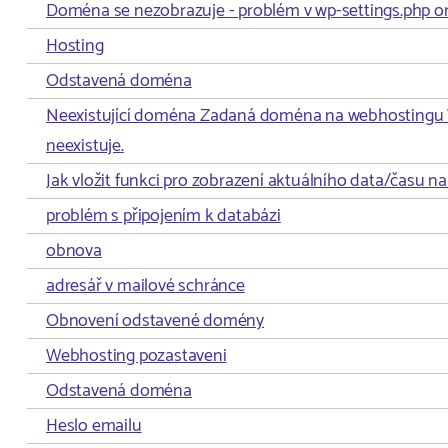
Doména se nezobrazuje - problém v wp-settings.php on
Hosting
Odstavená doména
Neexistující doména Zadaná doména na webhostingu
neexistuje.
Jak vložit funkci pro zobrazení aktuálního data/času 
problém s připojením k databázi
obnova
adresář v mailové schránce
Obnovení odstavené domény
Webhosting pozastaveni
Odstavená doména
Heslo emailu