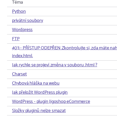
Téma
Python
privátní soubory
Wordpress
FTP
403 - PŘÍSTUP ODEPŘEN Zkontrolujte si, zda máte na
index.html.
Jak rychle se projeví změna v souboru .html ?
Charset
Chybová hláška na webu
Jak přeložit WordPress plugin
WordPress - plugin Jigoshop eCommerce
Složky pluginů nelze smazat