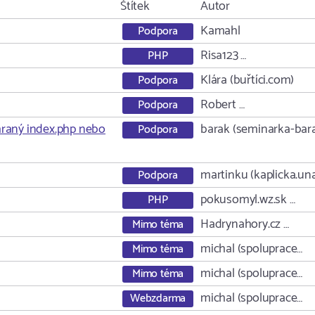
Štítek
Autor
Kamahl
Podpora
Risa123 …
PHP
Klára (buřtíci.com)
Podpora
Robert …
Podpora
hraný index.php nebo
barak (seminarka-bar
Podpora
martinku (kaplicka.un
Podpora
pokusomyl.wz.sk …
PHP
Hadrynahory.cz …
Mimo téma
michal (spoluprace…
Mimo téma
michal (spoluprace…
Mimo téma
michal (spoluprace…
Webzdarma