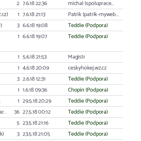
2
7.6.18 22:36
michal (spoluprace…
.cz)
1
7.6.18 21:13
Patrik (patrik-myweb…
)
3
6.6.18 19:08
Teddie (Podpora)
1
6.6.18 19:07
Teddie (Podpora)
1
5.6.18 21:53
Magistr
1
4.6.18 20:09
ceskyhokej.wz.cz
3
2.6.18 12:31
Teddie (Podpora)
1
1.6.18 09:36
Chopin (Podpora)
…
1
29.5.18 20:29
Teddie (Podpora)
ar…
36
27.5.18 00:12
Teddie (Podpora)
5
23.5.18 21:16
Teddie (Podpora)
k)
3
23.5.18 21:05
Teddie (Podpora)