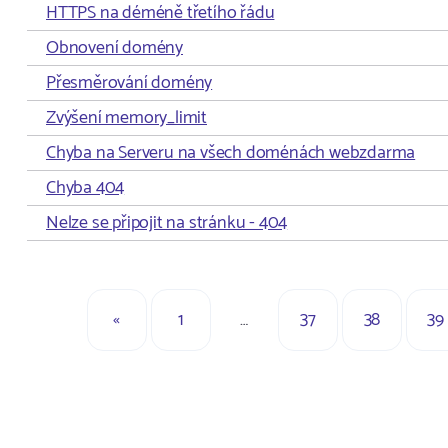
HTTPS na déméně třetího řádu
Obnovení domény
Přesměrování domény
Zvýšení memory_limit
Chyba na Serveru na všech doménách webzdarma
Chyba 404
Nelze se připojit na stránku - 404
«
1
…
37
38
39