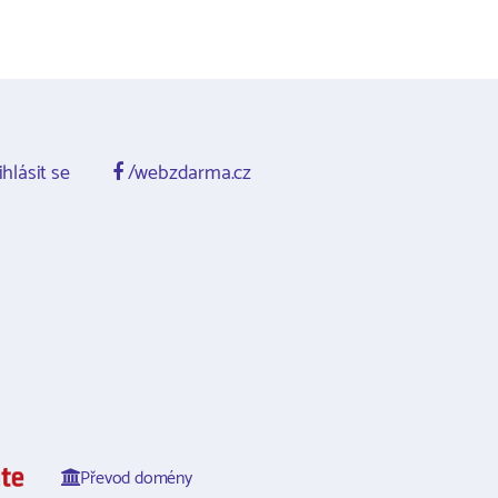
ihlásit se
/webzdarma.cz
Převod domény