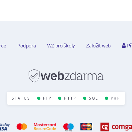
rce
Podpora
WZ pro školy
Založit web
Př
STATUS
FTP
HTTP
SQL
PHP