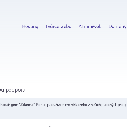
Hosting
Tvůrce webu
AI miniweb
Domény
ou podporu.
m
hostingem "Zdarma"
. Pokud jste uživatelem některého z našich placených prog