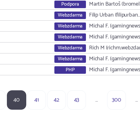
Martin Bartoš (bromel
Podpora
Filip Urban (filipurban
Webzdarma
Michal F. (gamingnew
Webzdarma
Michal F. (gamingnew
Webzdarma
Rich M (richm.webzd
Webzdarma
Michal F. (gamingnew
Webzdarma
Michal F. (gamingnew
PHP
40
41
42
43
…
300
…