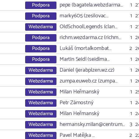
pepe (bagatela.webzdarma…
1
2
Podpora
marky605 (zesilovac…
1
2
Podpora
OldSchoolLegends (clan…
1
2
Webzdarma
richm.wezdarma.cz (richm…
1
2
Podpora
Lukáš (mortalkombat…
2
2
Podpora
Martin Seidl (seidlma…
1
2
Podpora
Daniel (jerabplzen.wz.cz)
1
2
Webzdarma
zumpa.euweb.cz (zumpa…
1
2
Webzdarma
Milan Heřmanský
1
2
Webzdarma
Petr Zámostný
1
2
Webzdarma
Milan Heřmanský
1
2
Webzdarma
hermansky.milan@centrum…
3
2
Webzdarma
Pavel Matějka …
2
2
Webzdarma