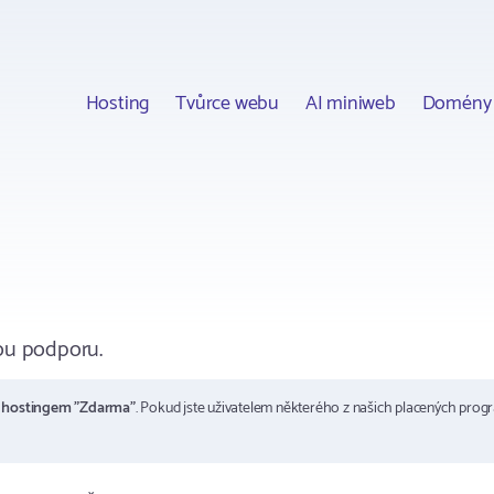
Hosting
Tvůrce webu
AI miniweb
Domény
ou podporu.
m
hostingem "Zdarma"
. Pokud jste uživatelem některého z našich placených prog