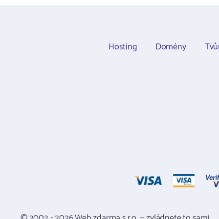
Hosting
Domény
Tvů
© 2002 - 2026 Web zdarma s.r.o. — zvládnete to sami