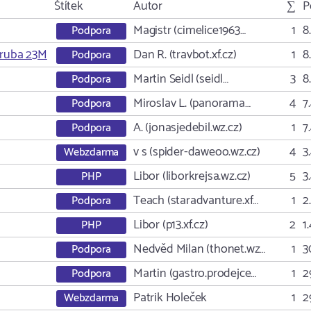
Štítek
Autor
∑
P
Magistr (cimelice1963…
1
8
Podpora
hruba 23M
Dan R. (travbot.xf.cz)
1
8
Podpora
Martin Seidl (seidl…
3
8
Podpora
Miroslav L. (panorama…
4
7
Podpora
A. (jonasjedebil.wz.cz)
1
7
Podpora
v s (spider-daweoo.wz.cz)
4
3
Webzdarma
Libor (liborkrejsa.wz.cz)
5
3
PHP
Teach (staradvanture.xf…
1
2
Podpora
Libor (p13.xf.cz)
2
1
PHP
Nedvěd Milan (thonet.wz…
1
3
Podpora
Martin (gastro.prodejce…
1
2
Podpora
Patrik Holeček
1
2
Webzdarma