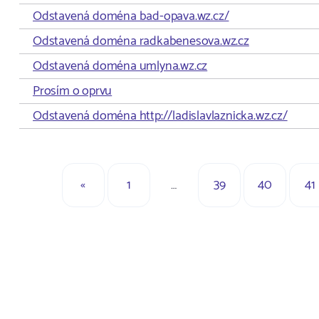
Odstavená doména bad-opava.wz.cz/
Odstavená doména radkabenesova.wz.cz
Odstavená doména umlyna.wz.cz
Prosím o oprvu
Odstavená doména http://ladislavlaznicka.wz.cz/
«
1
…
39
40
41