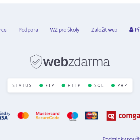
rce
Podpora
WZ pro školy
Založit web
Př
STATUS
FTP
HTTP
SQL
PHP
Podmínky použit