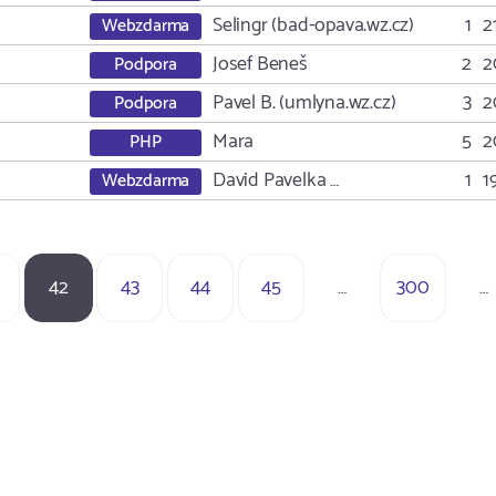
Selingr (bad-opava.wz.cz)
1
2
Webzdarma
Josef Beneš
2
2
Podpora
Pavel B. (umlyna.wz.cz)
3
2
Podpora
Mara
5
2
PHP
David Pavelka …
1
1
Webzdarma
42
43
44
45
…
300
…