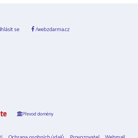
ihlásit se
/webzdarma.cz
Převod domény
í
Ochrana osobních údajů
Provozovatel
Webmail