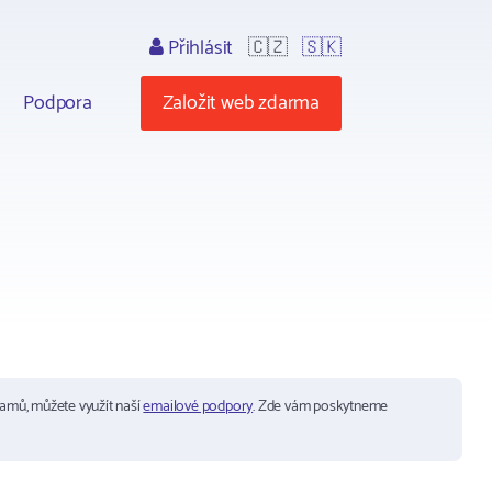
Přihlásit
🇨🇿
🇸🇰
Podpora
Založit web zdarma
ramů, můžete využít naší
emailové podpory
. Zde vám poskytneme