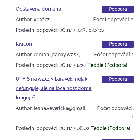
Odstavená doména
Podpora
Author:
x2.xf.cz
Počet odpovědí:
2
Poslední odpověď:
20.11.17 22:37
x2.xf.cz
favicon
Podpora
Author:
roman (danay.wz.sk)
Počet odpovědí:
1
Poslední odpověď:
20.11.17 12:51
Teddie (Podpora)
UTF-8 na wz.cz v Laravel5 nejak
Podpora
nefunguje, ale na localhost doma
funguje?
Author:
lesna.vevericka@gmail…
Počet odpovědí:
1
Poslední odpověď:
20.11.17 08:02
Teddie (Podpora)