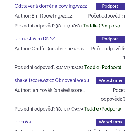
Odstavená doména bowling.wz.cz
Podpora
Author:
Emil (bowling.wz.cz)
Počet odpovědí:
1
Poslední odpověď:
30.11.17 10:01
Teddie (Podpora)
jak nastavím DNS?
Podpora
Author:
Ondřej (nezdechne.unas…
Počet odpovědí:
1
Poslední odpověď:
30.11.17 10:00
Teddie (Podpora)
shakeitscore.wz.cz Obnovení webu
Webzdarma
Author:
jan novák (shakeitscore…
Počet
odpovědí:
3
Poslední odpověď:
30.11.17 09:59
Teddie (Podpora)
obnova
Webzdarma