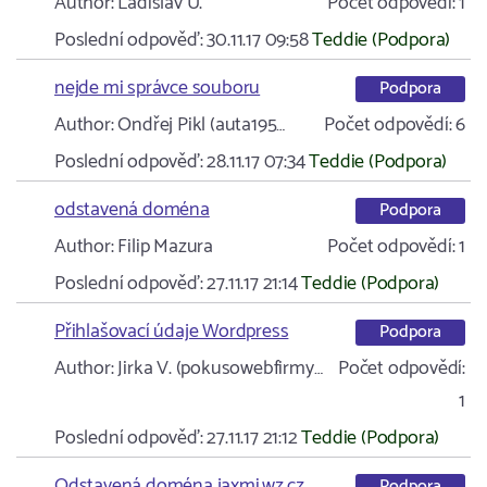
Author:
Ladislav U.
Počet odpovědí:
1
Poslední odpověď:
30.11.17 09:58
Teddie (Podpora)
nejde mi správce souboru
Podpora
Author:
Ondřej Pikl (auta195…
Počet odpovědí:
6
Poslední odpověď:
28.11.17 07:34
Teddie (Podpora)
odstavená doména
Podpora
Author:
Filip Mazura
Počet odpovědí:
1
Poslední odpověď:
27.11.17 21:14
Teddie (Podpora)
Přihlašovací údaje Wordpress
Podpora
Author:
Jirka V. (pokusowebfirmy…
Počet odpovědí:
1
Poslední odpověď:
27.11.17 21:12
Teddie (Podpora)
Odstavená doména jaxmi.wz.cz
Podpora