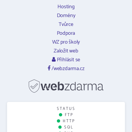
Hosting
Domény
Tvůrce
Podpora
WZ pro školy
Založit web
Přihlásit se
/webzdarma.cz
STATUS
FTP
HTTP
SQL