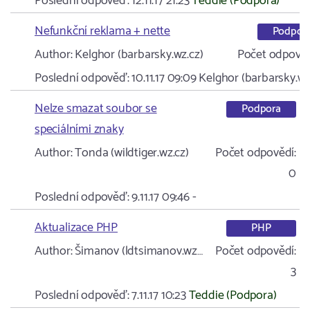
Poslední odpověď:
12.11.17 21:23
Teddie (Podpora)
Nefunkční reklama + nette
Podpor
Author:
Kelghor (barbarsky.wz.cz)
Počet odpověd
Poslední odpověď:
10.11.17 09:09
Kelghor (barbarsky.wz
Nelze smazat soubor se
Podpora
speciálními znaky
Author:
Tonda (wildtiger.wz.cz)
Počet odpovědí:
0
Poslední odpověď:
9.11.17 09:46
-
Aktualizace PHP
PHP
Author:
Šimanov (ldtsimanov.wz…
Počet odpovědí:
3
Poslední odpověď:
7.11.17 10:23
Teddie (Podpora)