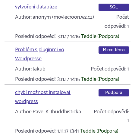
vytvoření databáze
SQL
Author:
anonym (moviecroon.wz.cz)
Počet
odpovědí:
1
Poslední odpověď:
3.11.17 14:16
Teddie (Podpora)
Problém s pluginmi vo
Mimo téma
Wordpresse
Author:
Jakub
Počet odpovědí:
1
Poslední odpověď:
3.11.17 14:15
Teddie (Podpora)
chybí možnost instalovat
Podpora
wordpress
Author:
Pavel K. (buddhisticka…
Počet odpovědí:
1
Poslední odpověď:
1.11.17 13:41
Teddie (Podpora)