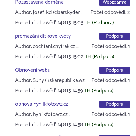
Pozastavená doména
Webzdarma
Author:
Josef_kd (cisarskyden…
Počet odpovědí:
2
Poslední odpověď:
14.8.15 15:03
TH (Podpora)
promazání diskové kvóty
Podpora
Author:
cochtani.chytrak.cz …
Počet odpovědí:
1
Poslední odpověď:
14.8.15 15:02
TH (Podpora)
Obnovení webu
Podpora
Author:
Suny (irskarepublika.wz…
Počet odpovědí:
1
Poslední odpověď:
14.8.15 14:59
TH (Podpora)
obnova hyhlikfoto.wz.cz
Podpora
Author:
hyhlikfoto.wz.cz …
Počet odpovědí:
1
Poslední odpověď:
14.8.15 14:58
TH (Podpora)