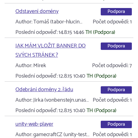
Odstavení domény
Podpora
Author:
Tomáš (tabor-hlucin…
Počet odpovědí:
1
Poslední odpověď:
14.8.15 14:46
TH (Podpora)
JAK MÁM VLOŽIT BANNER DO
Podpora
SVÝCH STRÁNEK ?
Author:
Mirek
Počet odpovědí:
7
Poslední odpověď:
12.8.15 10:40
TH (Podpora)
Odebrání domény 2. řádu
Podpora
Author:
Jirka (vonbenstejn.unas…
Počet odpovědí:
1
Poslední odpověď:
12.8.15 10:40
TH (Podpora)
unity-web-player
Podpora
Author:
gamecraftCZ (unity-test…
Počet odpovědí:
1