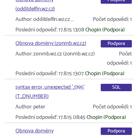
(oddildelfin.wz.cz)
Author:
oddildelfin.wz.cz …
Počet odpovědí:
1
Poslední odpověď:
17.8.15 13:08
Chopin (Podpora)
Obnova domény (zonmb.wz.cz)
Podpora
Author:
zonmb.wz.cz (zonmb.wz.cz)
Počet
odpovědí:
1
Poslední odpověď:
17.8.15 13:07
Chopin (Podpora)
syntax error, unexpected '.1395'
SQL
(T_DNUMBER)
Author:
peter
Počet odpovědí:
1
Poslední odpověď:
17.8.15 08:45
Chopin (Podpora)
Obnova domény
Podpora