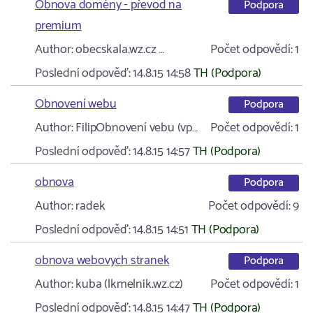
Obnova domény - převod na
Podpora
premium
Author:
obecskala.wz.cz …
Počet odpovědí:
1
Poslední odpověď:
14.8.15 14:58
TH (Podpora)
Obnovení webu
Podpora
Author:
FilipObnovení vebu (vp…
Počet odpovědí:
1
Poslední odpověď:
14.8.15 14:57
TH (Podpora)
obnova
Podpora
Author:
radek
Počet odpovědí:
9
Poslední odpověď:
14.8.15 14:51
TH (Podpora)
obnova webovych stranek
Podpora
Author:
kuba (lkmelnik.wz.cz)
Počet odpovědí:
1
Poslední odpověď:
14.8.15 14:47
TH (Podpora)