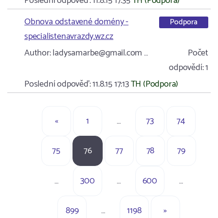
Poslední odpověď:
11.8.15 17:35
TH (Podpora)
Obnova odstavené domény -
Podpora
specialistenavrazdy.wz.cz
Author:
ladysamarbe@gmail.com …
Počet
odpovědí:
1
Poslední odpověď:
11.8.15 17:13
TH (Podpora)
«
1
…
73
74
75
76
77
78
79
…
300
…
600
…
899
…
1198
»