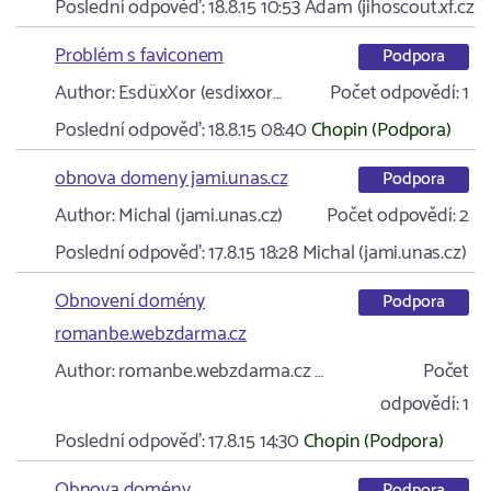
Poslední odpověď:
18.8.15 10:53
Adam (jihoscout.xf.cz)
Problém s faviconem
Podpora
Author:
EsdüxXor (esdixxor…
Počet odpovědí:
1
Poslední odpověď:
18.8.15 08:40
Chopin (Podpora)
obnova domeny jami.unas.cz
Podpora
Author:
Michal (jami.unas.cz)
Počet odpovědí:
2
Poslední odpověď:
17.8.15 18:28
Michal (jami.unas.cz)
Obnovení domény
Podpora
romanbe.webzdarma.cz
Author:
romanbe.webzdarma.cz …
Počet
odpovědí:
1
Poslední odpověď:
17.8.15 14:30
Chopin (Podpora)
Obnova domény
Podpora