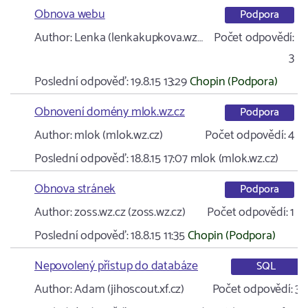
Obnova webu
Podpora
Author:
Lenka (lenkakupkova.wz…
Počet odpovědí:
3
Poslední odpověď:
19.8.15 13:29
Chopin (Podpora)
Obnovení domény mlok.wz.cz
Podpora
Author:
mlok (mlok.wz.cz)
Počet odpovědí:
4
Poslední odpověď:
18.8.15 17:07
mlok (mlok.wz.cz)
Obnova stránek
Podpora
Author:
zoss.wz.cz (zoss.wz.cz)
Počet odpovědí:
1
Poslední odpověď:
18.8.15 11:35
Chopin (Podpora)
Nepovolený přístup do databáze
SQL
Author:
Adam (jihoscout.xf.cz)
Počet odpovědí:
3