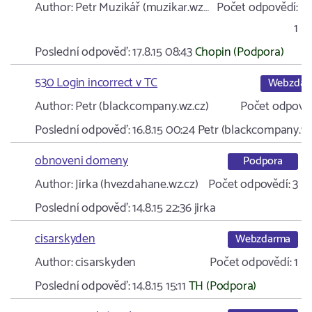
Author:
Petr Muzikář (muzikar.wz…
Počet odpovědí:
1
Poslední odpověď:
17.8.15 08:43
Chopin (Podpora)
530 Login incorrect v TC
Webzdar
Author:
Petr (blackcompany.wz.cz)
Počet odpověd
Poslední odpověď:
16.8.15 00:24
Petr (blackcompany.wz
obnoveni domeny
Podpora
Author:
Jirka (hvezdahane.wz.cz)
Počet odpovědí:
3
Poslední odpověď:
14.8.15 22:36
jirka
cisarskyden
Webzdarma
Author:
cisarskyden
Počet odpovědí:
1
Poslední odpověď:
14.8.15 15:11
TH (Podpora)