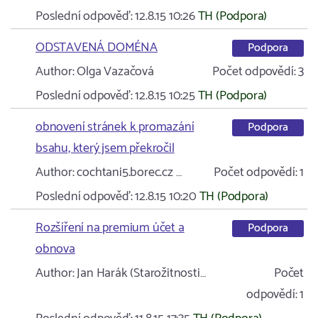
Poslední odpověď:
12.8.15 10:26
TH (Podpora)
ODSTAVENÁ DOMÉNA
Podpora
Author:
Olga Vazačová
Počet odpovědí:
3
Poslední odpověď:
12.8.15 10:25
TH (Podpora)
obnovení stránek k promazání
Podpora
bsahu, který jsem překročil
Author:
cochtani5.borec.cz …
Počet odpovědí:
1
Poslední odpověď:
12.8.15 10:20
TH (Podpora)
Rozšíření na premium účet a
Podpora
obnova
Author:
Jan Harák (Starožitnosti…
Počet
odpovědí:
1