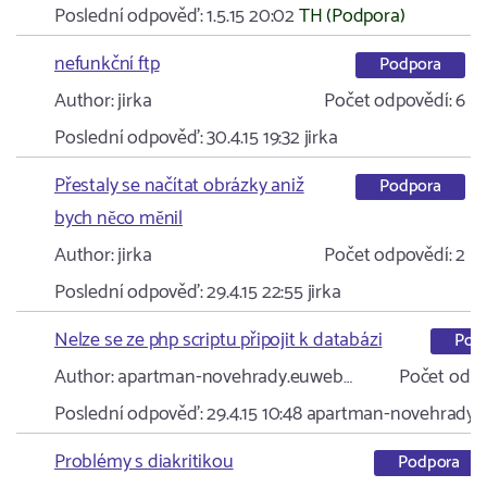
Poslední odpověď:
1.5.15 20:02
TH (Podpora)
nefunkční ftp
Podpora
Author:
jirka
Počet odpovědí:
6
Poslední odpověď:
30.4.15 19:32
jirka
Přestaly se načítat obrázky aniž
Podpora
bych nĕco mĕnil
Author:
jirka
Počet odpovědí:
2
Poslední odpověď:
29.4.15 22:55
jirka
Nelze se ze php scriptu připojit k databázi
Pod
Author:
apartman-novehrady.euweb…
Počet odpo
Poslední odpověď:
29.4.15 10:48
apartman-novehrady.
Problémy s diakritikou
Podpora