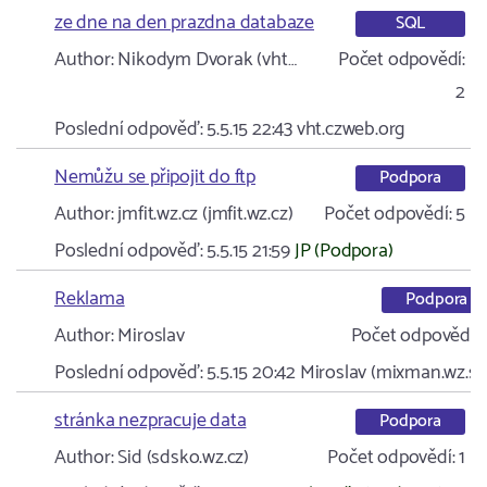
ze dne na den prazdna databaze
SQL
Author:
Nikodym Dvorak (vht…
Počet odpovědí:
2
Poslední odpověď:
5.5.15 22:43
vht.czweb.org
Nemůžu se připojit do ftp
Podpora
Author:
jmfit.wz.cz (jmfit.wz.cz)
Počet odpovědí:
5
Poslední odpověď:
5.5.15 21:59
JP (Podpora)
Reklama
Podpora
Author:
Miroslav
Počet odpovědí:
Poslední odpověď:
5.5.15 20:42
Miroslav (mixman.wz.sk
stránka nezpracuje data
Podpora
Author:
Sid (sdsko.wz.cz)
Počet odpovědí:
1