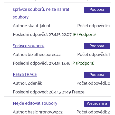
správce souborů, nelze nahrát
Podpora
soubory
Author:
skaut-jalubi…
Počet odpovědí:
1
Poslední odpověď:
27.4.15 22:07
JP (Podpora)
Správce souborů
Podpora
Author:
bizutheo.borec.cz
Počet odpovědí:
1
Poslední odpověď:
27.4.15 13:46
JP (Podpora)
REGISTRACE
Podpora
Author:
Zdeněk
Počet odpovědí:
2
Poslední odpověď:
26.4.15 21:49
Freeze
Nejde editovat soubory
Webzdarma
Author:
hasicihronov.wz.cz
Počet odpovědí:
2