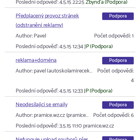
Poslední odpověď:
4.5.15 22:25
Zbynďa (Podpora)
Předplacený provoz stránek
Podpora
(odstranění reklamy)
Author:
Pavel
Počet odpovědí:
1
Poslední odpověď:
4.5.15 12:34
JP (Podpora)
reklama+doména
Podpora
Author:
pavel (autoskolamirecek…
Počet odpovědí:
4
Poslední odpověď:
4.5.15 12:33
JP (Podpora)
Neodesílající se emaily
Podpora
Author:
pramice.wz.cz (pramice…
Počet odpovědí:
6
Poslední odpověď:
3.5.15 11:10
pramice.wz.cz
Nefunguje upload souborů přes
Podpora