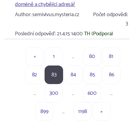
doméně a chybějící adresář
Author:
semivivus.mysteria.cz
Počet odpovědí:
3
Poslední odpověď:
21.4.15 14:00
TH (Podpora)
«
1
…
80
81
82
83
84
85
86
…
300
…
600
…
899
…
1198
»