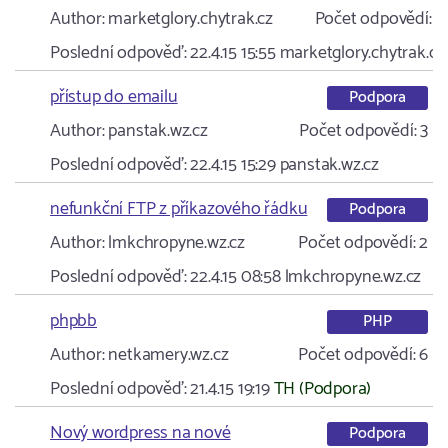
Author:
marketglory.chytrak.cz
Počet odpovědí:
9
Poslední odpověď:
22.4.15 15:55
marketglory.chytrak.cz
přístup do emailu
Podpora
Author:
panstak.wz.cz
Počet odpovědí:
3
Poslední odpověď:
22.4.15 15:29
panstak.wz.cz
nefunkční FTP z příkazového řádku
Podpora
Author:
lmkchropyne.wz.cz
Počet odpovědí:
2
Poslední odpověď:
22.4.15 08:58
lmkchropyne.wz.cz
phpbb
PHP
Author:
netkamery.wz.cz
Počet odpovědí:
6
Poslední odpověď:
21.4.15 19:19
TH (Podpora)
Nový wordpress na nové
Podpora