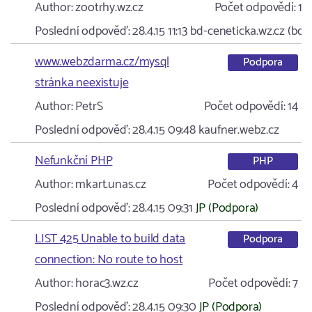
Author:
zootrhy.wz.cz
Počet odpovědí:
10
Poslední odpověď:
28.4.15 11:13
bd-ceneticka.wz.cz (bd…
www.webzdarma.cz/mysql
Podpora
stránka neexistuje
Author:
PetrS
Počet odpovědí:
14
Poslední odpověď:
28.4.15 09:48
kaufner.webz.cz
Nefunkční PHP
PHP
Author:
mkart.unas.cz
Počet odpovědí:
4
Poslední odpověď:
28.4.15 09:31
JP (Podpora)
LIST 425 Unable to build data
Podpora
connection: No route to host
Author:
horac3.wz.cz
Počet odpovědí:
7
Poslední odpověď:
28.4.15 09:30
JP (Podpora)