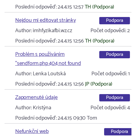
Poslední odpověď:
24.4.15 12:57
TH (Podpora)
Nejdou mi editovat stránky
Podpora
Author:
imhfyzikafbi.wz.cz
Počet odpovědí:
2
Poslední odpověď:
24.4.15 12:56
TH (Podpora)
Problém s používáním
Podpora
"sendform.php 404 not found
Author:
Lenka Loutská
Počet odpovědí:
1
Poslední odpověď:
24.4.15 12:56
JP (Podpora)
Zapomenuté údaje
Podpora
Author:
Kristýna
Počet odpovědí:
4
Poslední odpověď:
24.4.15 09:30
Tom
Nefunkční web
Podpora