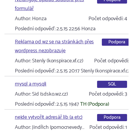
formulář
Author:
Honza
Počet odpovědí:
4
Poslední odpověď:
2.5.15 22:56
Honza
Reklama od wz se na stránkách přes
Podpora
wordpress nezobrazuje
Author:
Stenly (konspirace.xf.cz)
Počet odpovědí:
1
Poslední odpověď:
2.5.15 20:17
Stenly (konspirace.xf.cz)
mysql a mysqli
SQL
Author:
Sid (sdsko.wz.cz)
Počet odpovědí:
3
Poslední odpověď:
2.5.15 19:47
TH (Podpora)
nejde vytvořit adresář lib (a etc)
Podpora
Author:
Jindřich (pomocnevedy…
Počet odpovědí:
1