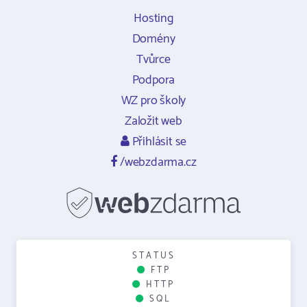
Hosting
Domény
Tvůrce
Podpora
WZ pro školy
Založit web
Přihlásit se
/webzdarma.cz
STATUS
FTP
HTTP
SQL