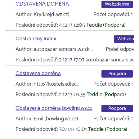
ODSTAVENÁ DOMÉNA
Webzdarma
Author:
Kry(krejdl.wz.cz) …
Počet odpovědí:
1
Poslední odpověď:
4.12.17 12:05
Teddie (Podpora)
Odstraneny index
Webzdar
Author:
autobazar-soncars.wz.sk …
Počet odpověd
Poslední odpověď:
2.12.17 17:07
autobazar-soncars.wz.s
Odstavená doména
Podpora
Author:
http://kostelsedlec…
Počet odpovědí:
1
Poslední odpověď:
2.12.17 07:35
Teddie (Podpora)
Odstavená doména bowling.wz.cz
Podpora
Author:
Emil (bowling.wz.cz)
Počet odpovědí:
1
Poslední odpověď:
30.11.17 10:01
Teddie (Podpora)