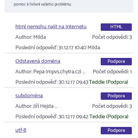
pomoc k řešení vašeho problému.
html nemohu najit na internetu
HTML
Author:
Milda
Počet odpovědí:
3
Poslední odpověď:
31.12.17 10:40
Milda
Odstavená doména
Podpora
Author:
Pepa (mpvs.chytra.cz) …
Počet odpovědí:
1
Poslední odpověď:
30.12.17 09:43
Teddie (Podpora)
subdoména
Podpora
Author:
Jiří Hejda …
Počet odpovědí:
3
Poslední odpověď:
30.12.17 09:42
Teddie (Podpora)
utf-8
Podpora