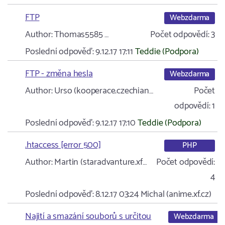
FTP
Webzdarma
Author:
Thomas5585 …
Počet odpovědí:
3
Poslední odpověď:
9.12.17 17:11
Teddie (Podpora)
FTP - změna hesla
Webzdarma
Author:
Urso (kooperace.czechian…
Počet
odpovědí:
1
Poslední odpověď:
9.12.17 17:10
Teddie (Podpora)
.htaccess [error 500]
PHP
Author:
Martin (staradvanture.xf…
Počet odpovědí:
4
Poslední odpověď:
8.12.17 03:24
Michal (anime.xf.cz)
Najití a smazání souborů s určitou
Webzdarma