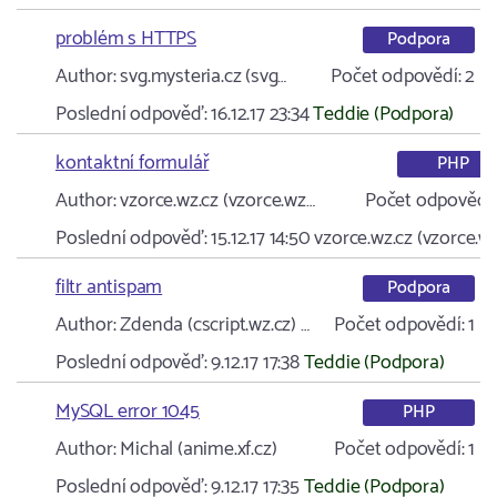
problém s HTTPS
Podpora
Author:
svg.mysteria.cz (svg…
Počet odpovědí:
2
Poslední odpověď:
16.12.17 23:34
Teddie (Podpora)
kontaktní formulář
PHP
Author:
vzorce.wz.cz (vzorce.wz…
Počet odpovědí:
Poslední odpověď:
15.12.17 14:50
vzorce.wz.cz (vzorce.w
filtr antispam
Podpora
Author:
Zdenda (cscript.wz.cz) …
Počet odpovědí:
1
Poslední odpověď:
9.12.17 17:38
Teddie (Podpora)
MySQL error 1045
PHP
Author:
Michal (anime.xf.cz)
Počet odpovědí:
1
Poslední odpověď:
9.12.17 17:35
Teddie (Podpora)