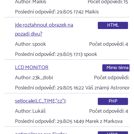
Author:
Maikis
Počet odpovědí:
15
Poslední odpověď:
29.8.05 17:42
Maikis
jde roztahnout obrazek na
HTML
pozadi divu?
Author:
spook
Počet odpovědí:
4
Poslední odpověď:
29.8.05 17:13
spook
LCD MONITOR
Mimo téma
Author:
23k_zlobi
Počet odpovědí:
3
Poslední odpověď:
29.8.05 16:22
Váš známý Astronom
setlocale(LC_TIME,"cz");
PHP
Author:
Lukáš
Počet odpovědí:
4
Poslední odpověď:
29.8.05 14:49
Marek z Markova