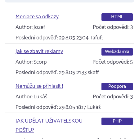
Meniace sa odkazy
HTML
Author:
Jozef
Počet odpovědí:
3
Poslední odpověď:
29.8.05 23:04
Tafuf;.
Jak se zbavit reklamy
Webzdarma
Author:
Scorp
Počet odpovědí:
5
Poslední odpověď:
29.8.05 21:33
skaff
Nemůžu se přihlásit !
Podpora
Author:
Lukáš
Počet odpovědí:
3
Poslední odpověď:
29.8.05 18:17
Lukáš
JAK UDĚLAT UŽIVATELSKOU
PHP
POŠTU?