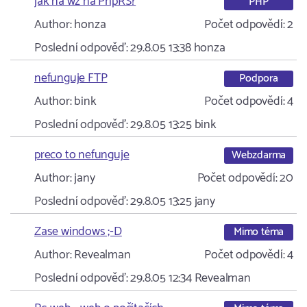
jak na wz na PhpRS?
PHP
Author:
honza
Počet odpovědí:
2
Poslední odpověď:
29.8.05 13:38
honza
nefunguje FTP
Podpora
Author:
bink
Počet odpovědí:
4
Poslední odpověď:
29.8.05 13:25
bink
preco to nefunguje
Webzdarma
Author:
jany
Počet odpovědí:
20
Poslední odpověď:
29.8.05 13:25
jany
Zase windows ;-D
Mimo téma
Author:
Revealman
Počet odpovědí:
4
Poslední odpověď:
29.8.05 12:34
Revealman