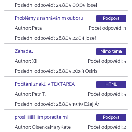
Poslední odpověď:
29.8.05 00:05
Josef
Problémy s nahráváním ouboru
Podpora
Author:
Peta
Počet odpovědí:
1
Poslední odpověď:
28.8.05 22:04
Josef
Záhada..
Mimo téma
Author:
Xili
Počet odpovědí:
5
Poslední odpověď:
28.8.05 20:53
Osiris
Počítání znaků v TEXTAREA
HTML
Author:
Petr T.
Počet odpovědí:
5
Poslední odpověď:
28.8.05 19:49
Džej Ár
prosííííííííííííím poradte mi
Podpora
Author:
OlsenkaMaryKate
Počet odpovědí:
2