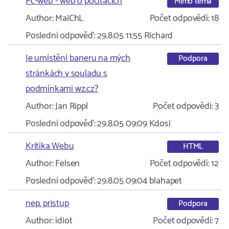
Pc-web - web o počítačích
Mimo téma
Author:
MaiChL
Počet odpovědí:
18
Poslední odpověď:
29.8.05 11:55
Richard
Je umístění baneru na mých
Podpora
stránkách v souladu s
podmínkami wz.cz?
Author:
Jan Rippl
Počet odpovědí:
3
Poslední odpověď:
29.8.05 09:09
Kdosi
Kritika Webu
HTML
Author:
Felsen
Počet odpovědí:
12
Poslední odpověď:
29.8.05 09:04
blahapet
nep. pristup
Podpora
Author:
idiot
Počet odpovědí:
7