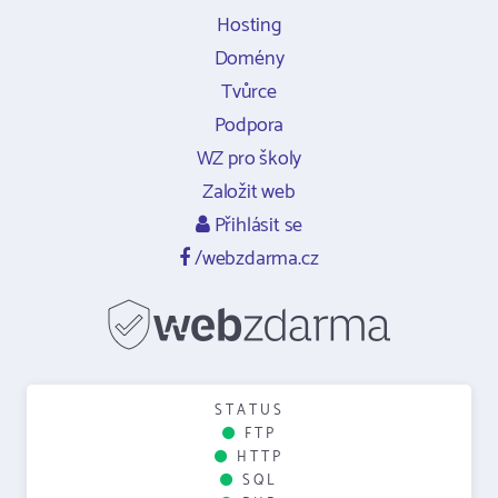
Hosting
Domény
Tvůrce
Podpora
WZ pro školy
Založit web
Přihlásit se
/webzdarma.cz
STATUS
FTP
HTTP
SQL