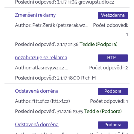
Poslední odpověď:
3.1.17 11:35
growupstudio.cz
Zmenšení reklamy
Webzdarma
Author:
Petr Zerák (petrzerak.wz…
Počet odpovědí:
1
Poslední odpověď:
2.1.17 21:36
Teddie (Podpora)
nezobrazuje se reklama
HTML
Author:
atlasrevy.wz.cz …
Počet odpovědí:
2
Poslední odpověď:
2.1.17 18:00
Rich M
Odstavená doména
Podpora
Author:
fttt.xf.cz (fttt.xf.cz)
Počet odpovědí:
1
Poslední odpověď:
31.12.16 19:35
Teddie (Podpora)
Odstavená doména
Podpora