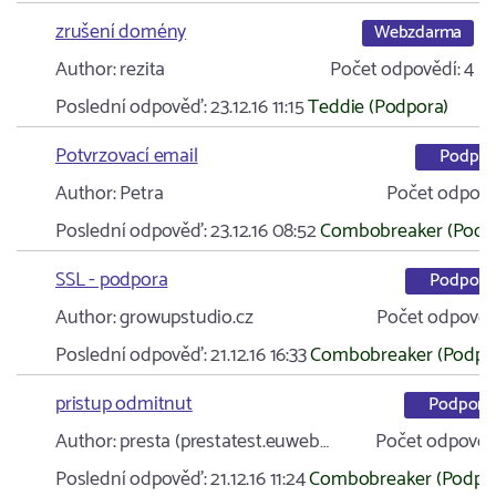
zrušení domény
Webzdarma
Author:
rezita
Počet odpovědí:
4
Poslední odpověď:
23.12.16 11:15
Teddie (Podpora)
Potvrzovací email
Podpor
Author:
Petra
Počet odpově
Poslední odpověď:
23.12.16 08:52
Combobreaker (Podp
SSL - podpora
Podpora
Author:
growupstudio.cz
Počet odpověd
Poslední odpověď:
21.12.16 16:33
Combobreaker (Podpo
pristup odmitnut
Podpora
Author:
presta (prestatest.euweb…
Počet odpověd
Poslední odpověď:
21.12.16 11:24
Combobreaker (Podpo