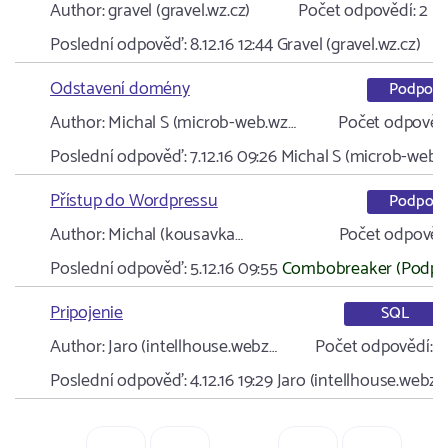
Author:
gravel (gravel.wz.cz)
Počet odpovědí:
2
Poslední odpověď:
8.12.16 12:44
Gravel (gravel.wz.cz)
Odstavení domény
Podpora
Author:
Michal S (microb-web.wz…
Počet odpovědí
Poslední odpověď:
7.12.16 09:26
Michal S (microb-web.
Přístup do Wordpressu
Podpora
Author:
Michal (kousavka…
Počet odpovědí
Poslední odpověď:
5.12.16 09:55
Combobreaker (Podpo
Pripojenie
SQL
Author:
Jaro (intellhouse.webz…
Počet odpovědí:
2
Poslední odpověď:
4.12.16 19:29
Jaro (intellhouse.webz…