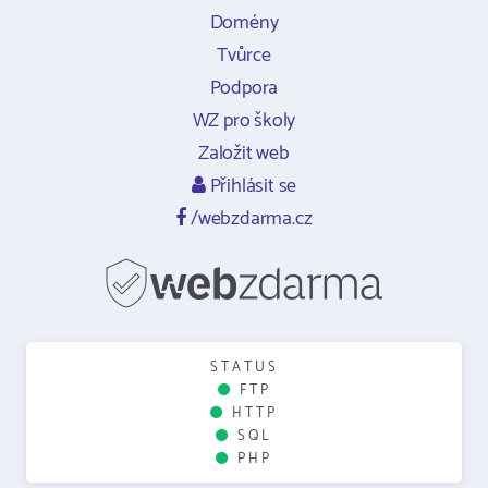
Domény
Tvůrce
Podpora
WZ pro školy
Založit web
Přihlásit se
/webzdarma.cz
STATUS
FTP
HTTP
SQL
PHP