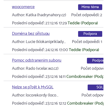
woocomerce
Mimo téma
Author:
Katka (hadrynahory.cz)
Počet odpovědí:
2
Poslední odpověď:
27.12.16 17:29
Teddie (Podpora)
Doména bez přístupu
Podpora
Author:
Lucie (klokanipriklady…
Počet odpovědí:
1
Poslední odpověď:
24.12.16 17:00
Teddie (Podpora)
Pomoc odstranenim suboru
Podpora
Author:
Rado (vcelar.wz.cz)
Počet odpovědí
Poslední odpověď:
23.12.16 14:11
Combobreaker (Podpo
Nelze se p?ojit k MySQL
SQL
Author:
locorekordy (loco…
Počet odpověd
Poslední odpověď:
23.12.16 12:12
Combobreaker (Podpo