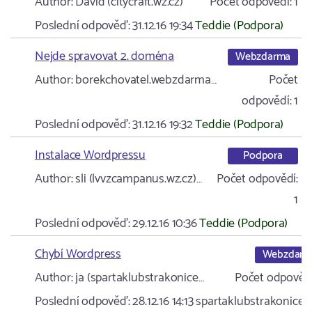
Author:
David (citycraft.wz.cz)
Počet odpovědí:
1
Poslední odpověď:
31.12.16 19:34
Teddie (Podpora)
Nejde spravovat 2. doména
Webzdarma
Author:
borekchovatel.webzdarma…
Počet
odpovědí:
1
Poslední odpověď:
31.12.16 19:32
Teddie (Podpora)
Instalace Wordpressu
Podpora
Author:
sli (lvvzcampanus.wz.cz)…
Počet odpovědí:
1
Poslední odpověď:
29.12.16 10:36
Teddie (Podpora)
Chybí Wordpress
Webzdarm
Author:
ja (spartaklubstrakonice…
Počet odpovědí
Poslední odpověď:
28.12.16 14:13
spartaklubstrakonice.