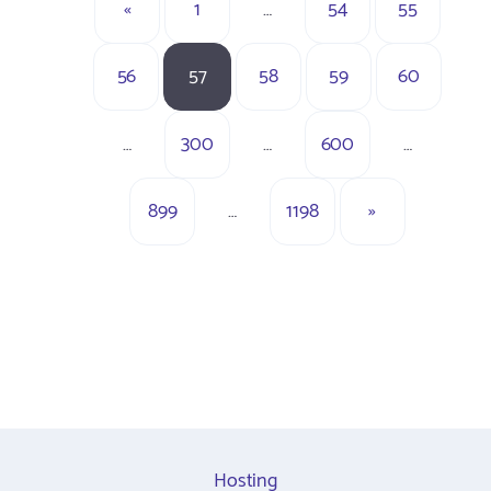
«
1
…
54
55
56
57
58
59
60
…
300
…
600
…
899
…
1198
»
Hosting