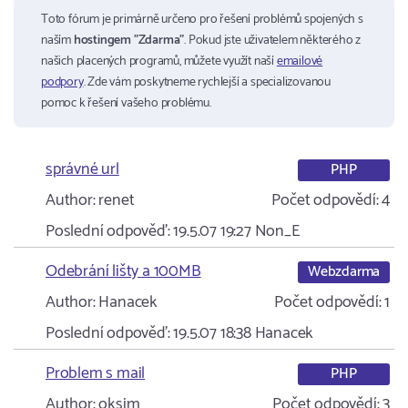
Toto fórum je primárně určeno pro řešení problémů spojených s
naším
hostingem "Zdarma"
. Pokud jste uživatelem některého z
našich placených programů, můžete využít naší
emailové
podpory
. Zde vám poskytneme rychlejší a specializovanou
pomoc k řešení vašeho problému.
správné url
PHP
Author:
renet
Počet odpovědí:
4
Poslední odpověď:
19.5.07 19:27
Non_E
Odebrání lišty a 100MB
Webzdarma
Author:
Hanacek
Počet odpovědí:
1
Poslední odpověď:
19.5.07 18:38
Hanacek
Problem s mail
PHP
Author:
oksim
Počet odpovědí:
3