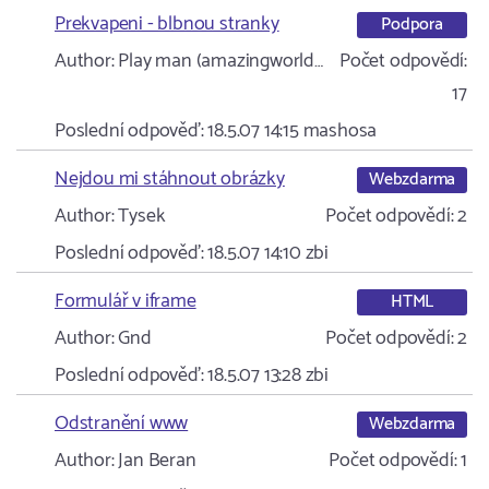
Prekvapeni - blbnou stranky
Podpora
Author:
Play man (amazingworld…
Počet odpovědí:
17
Poslední odpověď:
18.5.07 14:15
mashosa
Nejdou mi stáhnout obrázky
Webzdarma
Author:
Tysek
Počet odpovědí:
2
Poslední odpověď:
18.5.07 14:10
zbi
Formulář v iframe
HTML
Author:
Gnd
Počet odpovědí:
2
Poslední odpověď:
18.5.07 13:28
zbi
Odstranění www
Webzdarma
Author:
Jan Beran
Počet odpovědí:
1