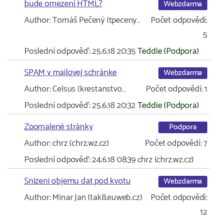
bude omezení HTML?
Webzdarma
Author:
Tomáš Pečený (tpeceny…
Počet odpovědí:
5
Poslední odpověď:
25.6.18 20:35
Teddie (Podpora)
SPAM v mailovej schránke
Webzdarma
Author:
Celsus (krestanstvo…
Počet odpovědí:
1
Poslední odpověď:
25.6.18 20:32
Teddie (Podpora)
Zpomalené stránky
Podpora
Author:
chrz (chrz.wz.cz)
Počet odpovědí:
7
Poslední odpověď:
24.6.18 08:39
chrz (chrz.wz.cz)
Snizeni objemu dat pod kvotu
Webzdarma
Author:
Minar Jan (tak8.euweb.cz)
Počet odpovědí:
12