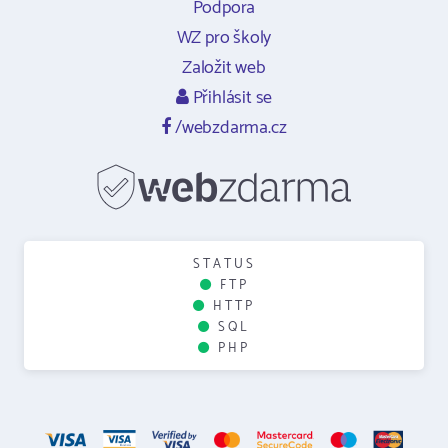
Podpora
WZ pro školy
Založit web
Přihlásit se
/webzdarma.cz
STATUS
FTP
HTTP
SQL
PHP