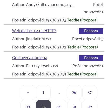
Author:
Andy (knihovnanemojany…
Počet
odpovědí:
1
Poslední odpověď:
19.6.18 21:03
Teddie (Podpora)
Web dafin.xf.cz na HTTPS
Podpora
Author:
Jiří (dafin.xf.cz)
Počet odpovědí:
3
Poslední odpověď:
19.6.18 21:02
Teddie (Podpora)
Odstavena domena
Podpora
Author:
Petr (kyje.webz.cz)
Počet odpovědí:
1
Poslední odpověď:
18.6.18 20:31
Teddie (Podpora)
«
1
…
36
37
38
39
40
41
42