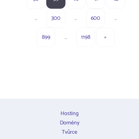
…
300
…
600
…
899
…
1198
»
Hosting
Domény
Tvůrce