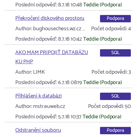
Poslední odpověď:
8.7.18 10:48
Teddie (Podpora)
Překročení diskového prostoru
Podpora
Author:
bughousechess.wz.cz …
Počet odpovědí:
4
Poslední odpověď:
8.7.18 10:42
Teddie (Podpora)
AKO MAM PRIPOJIŤ DATABÁZU
SQL
KU PHP
Author:
LIMK
Počet odpovědí:
3
Poslední odpověď:
6.7.18 08:19
Teddie (Podpora)
Přihlášení k databázi
SQL
Author:
mstr.euweb.cz
Počet odpovědí:
50
Poslední odpověď:
5.7.18 10:37
Teddie (Podpora)
Odstranění souboru
Podpora