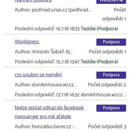
Nahrání souborů
Webzdarma
Author:
podhrad.unas.cz (podhrad…
Počet
odpovědí:
1
Poslední odpověď:
16.7.18 18:33
Teddie (Podpora)
Worldpress
Podpora
Author:
Antonín Šobáň (tj…
Počet odpovědí:
1
Poslední odpověď:
15.7.18 13:47
Teddie (Podpora)
css soubor se nemění
Podpora
Author:
donikinhouse.wz.cz …
Počet odpovědí:
2
Poslední odpověď:
13.7.18 16:32
donikinhouse.wz.cz …
Nelze poslat odkaz do facebook
Podpora
messanger pro mé přátele
Author:
honzatko.borec.cz -…
Počet odpovědí:
3