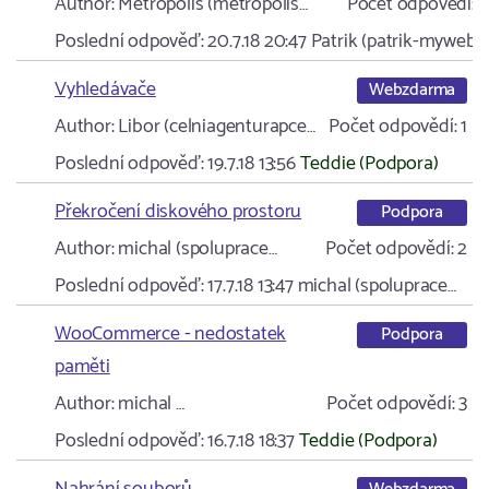
Author:
Metropolis (metropolis…
Počet odpovědí:
1
Poslední odpověď:
20.7.18 20:47
Patrik (patrik-myweb…
Vyhledávače
Webzdarma
Author:
Libor (celniagenturapce…
Počet odpovědí:
1
Poslední odpověď:
19.7.18 13:56
Teddie (Podpora)
Překročení diskového prostoru
Podpora
Author:
michal (spoluprace…
Počet odpovědí:
2
Poslední odpověď:
17.7.18 13:47
michal (spoluprace…
WooCommerce - nedostatek
Podpora
paměti
Author:
michal …
Počet odpovědí:
3
Poslední odpověď:
16.7.18 18:37
Teddie (Podpora)