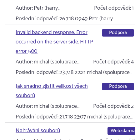
Author:
Petr (harry…
Počet odpovědí:
1
Poslední odpověď:
26.7.18 09:49
Petr (harry…
Invalid backend response. Error
Podpora
occurred on the server side. HTTP
error 500
Author:
michal (spoluprace…
Počet odpovědí:
4
Poslední odpověď:
23.7.18 22:21
michal (spoluprace…
Jak snadno zjistit velikost všech
Podpora
souborů
Author:
michal (spoluprace…
Počet odpovědí:
2
Poslední odpověď:
21.7.18 23:07
michal (spoluprace…
Nahrávání souborů
Webzdarma