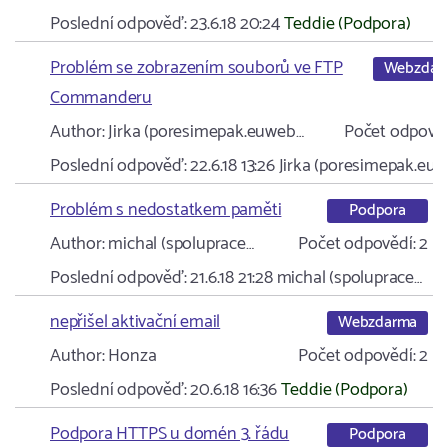
Poslední odpověď:
23.6.18 20:24
Teddie (Podpora)
Problém se zobrazením souborů ve FTP
Webzdar
Commanderu
Author:
Jirka (poresimepak.euweb…
Počet odpověd
Poslední odpověď:
22.6.18 13:26
Jirka (poresimepak.eu
Problém s nedostatkem paměti
Podpora
Author:
michal (spoluprace…
Počet odpovědí:
2
Poslední odpověď:
21.6.18 21:28
michal (spoluprace…
nepřišel aktivační email
Webzdarma
Author:
Honza
Počet odpovědí:
2
Poslední odpověď:
20.6.18 16:36
Teddie (Podpora)
Podpora HTTPS u domén 3. řádu
Podpora