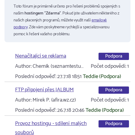
Toto fórum je primárně určeno pro řešení problémů spojených s
naším
hostingem "Zdarma"
. Pokud jste uživatelem některého z
našich placených programů, můžete využít naší
emailové
podpory
. Zde vám poskytneme rychlejší a specializovanou
pomoc k řešení vašeho problému.
Nenačítající se reklama
Podpora
Author:
Chemik (seznamtestu…
Počet odpovědí:
1
Poslední odpověď:
27.7.18 18:51
Teddie (Podpora)
FTP připojení přes JALBUM
Podpora
Author:
Mirek P. (afira.wz.cz)
Počet odpovědí:
1
Poslední odpověď:
26.7.18 20:46
Teddie (Podpora)
Provoz hostingu - sdílení malých
Podpora
souborů