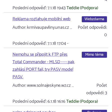
Poslední odpověď:
7.1.18 19:43
Teddie (Podpora)
Reklama roztahuje mobilní web
Webzdarma
Author:
krmivaupavliny.unas.cz …
Počet odpovědí:
0
Poslední odpověď:
7.1.18 17:04
-
Nemohu se připojit k FTP přes
Mimo téma
Total Commander - MLSD ---- pak
zahlásí PORT fail, try PASV mode!
PASV.
Author:
www.solnajeskyne.wz.cz …
Počet
odpovědí:
3
Poslední odpověď:
6.1.18 16:16
Teddie (Podpora)