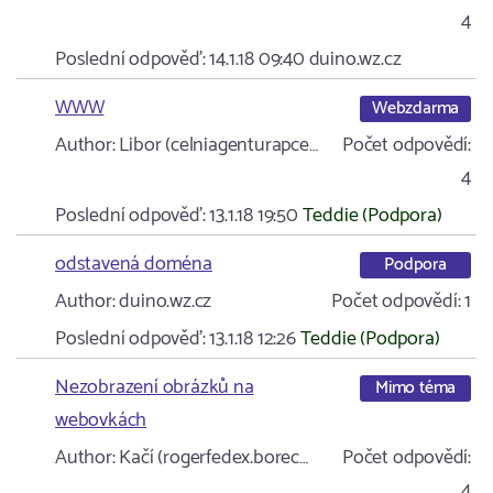
4
Poslední odpověď:
14.1.18 09:40
duino.wz.cz
WWW
Webzdarma
Author:
Libor (celniagenturapce…
Počet odpovědí:
4
Poslední odpověď:
13.1.18 19:50
Teddie (Podpora)
odstavená doména
Podpora
Author:
duino.wz.cz
Počet odpovědí:
1
Poslední odpověď:
13.1.18 12:26
Teddie (Podpora)
Nezobrazení obrázků na
Mimo téma
webovkách
Author:
Kačí (rogerfedex.borec…
Počet odpovědí:
4