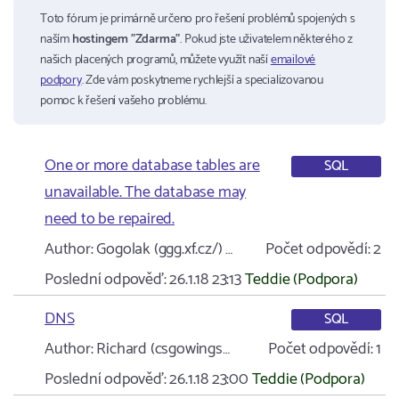
Toto fórum je primárně určeno pro řešení problémů spojených s
naším
hostingem "Zdarma"
. Pokud jste uživatelem některého z
našich placených programů, můžete využít naší
emailové
podpory
. Zde vám poskytneme rychlejší a specializovanou
pomoc k řešení vašeho problému.
One or more database tables are
SQL
unavailable. The database may
need to be repaired.
Author:
Gogolak (ggg.xf.cz/) …
Počet odpovědí:
2
Poslední odpověď:
26.1.18 23:13
Teddie (Podpora)
DNS
SQL
Author:
Richard (csgowings…
Počet odpovědí:
1
Poslední odpověď:
26.1.18 23:00
Teddie (Podpora)