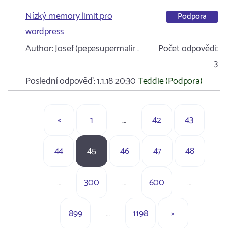
Nízký memory limit pro
Podpora
wordpress
Author:
Josef (pepesupermalir…
Počet odpovědí:
3
Poslední odpověď:
1.1.18 20:30
Teddie (Podpora)
«
1
…
42
43
44
45
46
47
48
…
300
…
600
…
899
…
1198
»