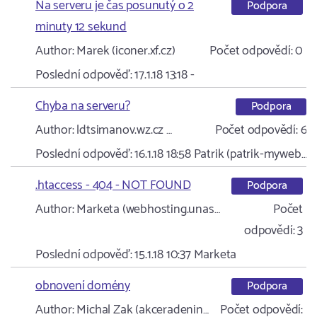
Na serveru je čas posunutý o 2
Podpora
minuty 12 sekund
Author:
Marek (iconer.xf.cz)
Počet odpovědí:
0
Poslední odpověď:
17.1.18 13:18
-
Chyba na serveru?
Podpora
Author:
ldtsimanov.wz.cz …
Počet odpovědí:
6
Poslední odpověď:
16.1.18 18:58
Patrik (patrik-myweb…
.htaccess - 404 - NOT FOUND
Podpora
Author:
Marketa (webhosting.unas…
Počet
odpovědí:
3
Poslední odpověď:
15.1.18 10:37
Marketa
obnovení domény
Podpora
Author:
Michal Zak (akceradenin…
Počet odpovědí: