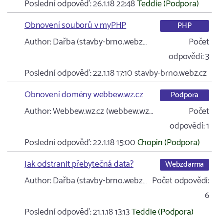
Poslední odpověď:
26.1.18 22:48
Teddie (Podpora)
Obnovení souborů v myPHP
PHP
Author:
Dařba (stavby-brno.webz…
Počet
odpovědí:
3
Poslední odpověď:
22.1.18 17:10
stavby-brno.webz.cz
Obnovení domény webbew.wz.cz
Podpora
Author:
Webbew.wz.cz (webbew.wz…
Počet
odpovědí:
1
Poslední odpověď:
22.1.18 15:00
Chopin (Podpora)
Jak odstranit přebytečná data?
Webzdarma
Author:
Dařba (stavby-brno.webz…
Počet odpovědí:
6
Poslední odpověď:
21.1.18 13:13
Teddie (Podpora)