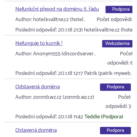
Nefunkční převod na doménu II. řádu
Podpora
Author:
hotel.kvalitne.cz (hotel…
Počet odpovědí:
2
Poslední odpověď:
20.1.18 21:31
hotel.kvalitne.cz (hotel…
Nefunguje to kurnik !
Webzdarma
Author:
Anonym555 (discordserver…
Počet
odpovědí:
6
Poslední odpověď:
20.1.18 12:17
Patrik (patrik-myweb…
Odstavená doména
Podpora
Author:
zonmb.wz.cz (zonmb.wz.cz)
Počet
odpovědí:
3
Poslední odpověď:
20.1.18 11:42
Teddie (Podpora)
Ostavená doména
Podpora