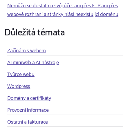
Nemůžu se dostat na svůj účet ani přes FTP ani přes
webové rozhraní a stránky hlásí neexistující doménu
Důležitá témata
Začínám s webem
AI miniweb a AI nástroje
Tvůrce webu
Wordpress
Domény a certifikáty
Provozní informace
Ostatní a fakturace