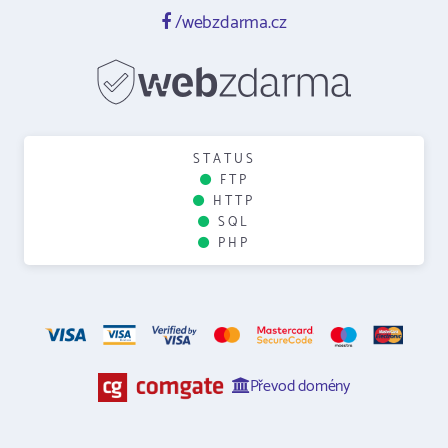
/webzdarma.cz
STATUS
FTP
HTTP
SQL
PHP
Převod domény