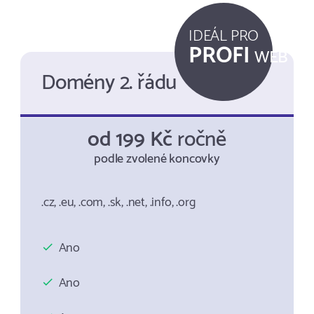
IDEÁL PRO
PROFI
WEB
Domény 2. řádu
od 199 Kč
ročně
podle zvolené koncovky
.cz, .eu, .com, .sk, .net, .info, .org
Ano
Ano