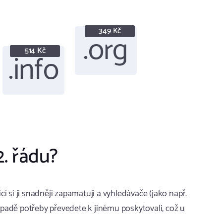
349 Kč
.org
514 Kč
.info
2. řádu?
 si ji snadněji zapamatují a vyhledávače (jako např.
padě potřeby převedete k jinému poskytovali, což u