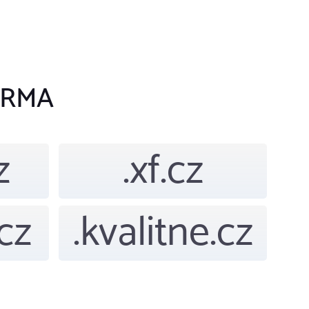
ARMA
z
.xf.cz
cz
.kvalitne.cz