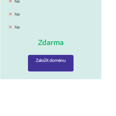
Ne
Ne
Ne
Zdarma
Založit doménu