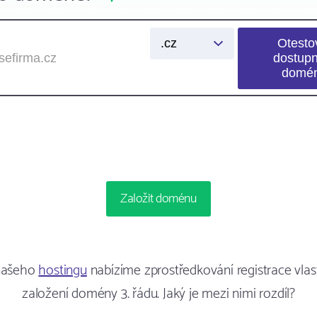
Založit doménu
našeho
hostingu
nabízíme zprostředkování registrace vla
založení domény 3. řádu. Jaký je mezi nimi rozdíl?