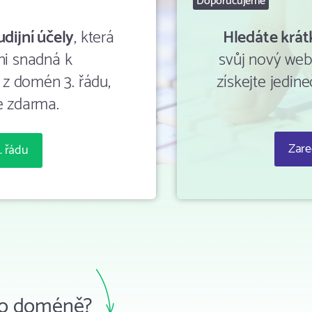
Doporučujeme
dijní účely
, která
Hledáte krá
ni snadná k
svůj nový web
 z domén 3. řádu,
získejte jedin
e zdarma.
Zare
. řádu
 po doméně?