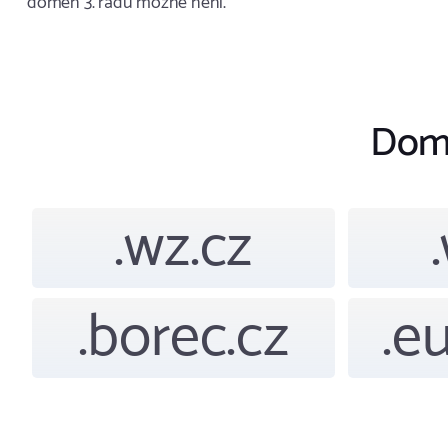
domén 3. řádu možné není.
Dom
.wz.cz
.borec.cz
.e