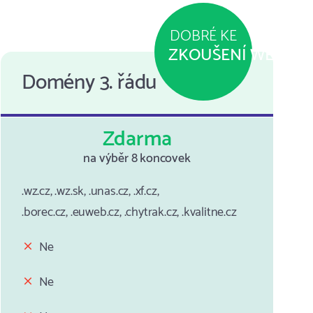
DOBRÉ KE
ZKOUŠENÍ WEBU
Domény 3. řádu
Zdarma
na výběr 8 koncovek
.wz.cz, .wz.sk, .unas.cz, .xf.cz,
.borec.cz, .euweb.cz, .chytrak.cz, .kvalitne.cz
Ne
Ne