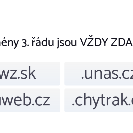
ény 3. řádu jsou VŽDY ZD
.wz.sk
.unas.c
uweb.cz
.chytrak.