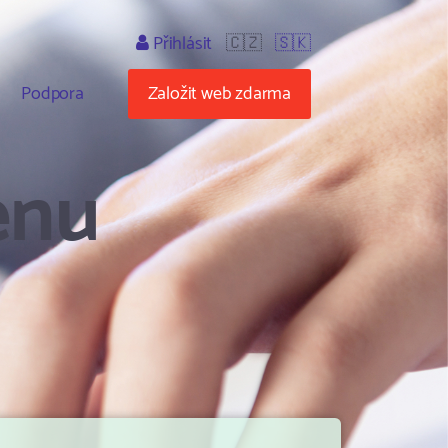
Přihlásit
🇨🇿
🇸🇰
Podpora
Založit web zdarma
énu