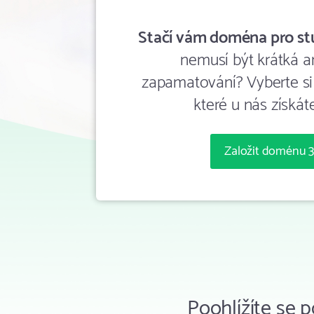
Stačí vám doména pro stu
nemusí být krátká a
zapamatování? Vyberte si
které u nás získát
Založit doménu 3
Poohlížíte se