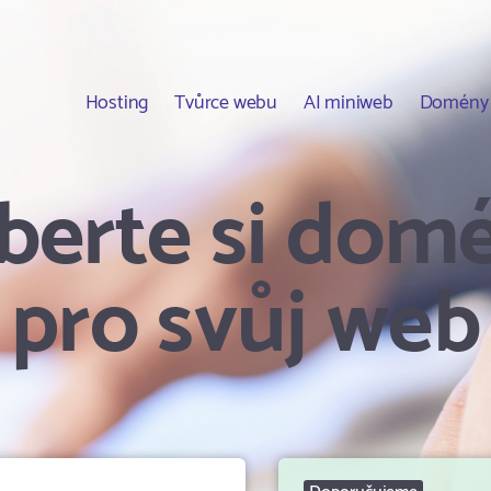
Hosting
Tvůrce webu
AI miniweb
Domény
berte si dom
pro svůj web