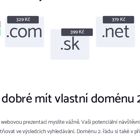
329 Kč
379 Kč
.com
.net
399 Kč
.sk
 dobré mít vlastní doménu 
ebovou prezentací myslíte vážně. Vaši potenciální návštěvnící
ovat ve výsledcích vyhledávání. Doménu 2. řádu si také v pří