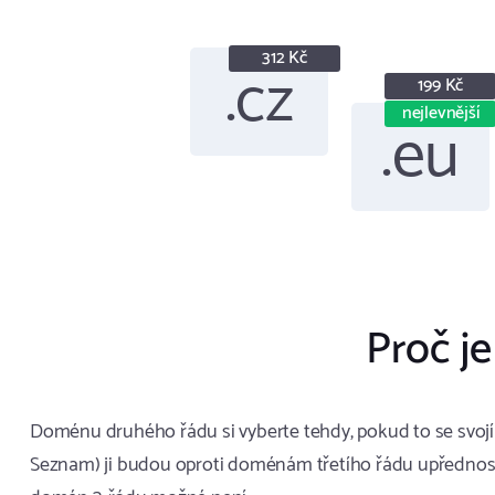
312 Kč
.cz
199 Kč
nejlevnější
.eu
Proč je
Doménu druhého řádu si vyberte tehdy, pokud to se svojí w
Seznam) ji budou oproti doménám třetího řádu upřednostň