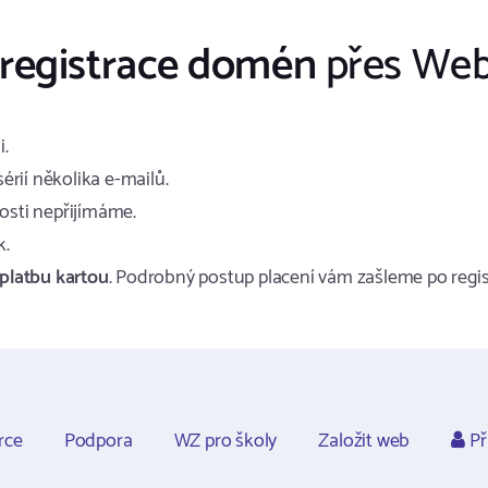
registrace domén
přes Web
i.
érií několika e-mailů.
osti nepřijímáme.
k.
platbu kartou
. Podrobný postup placení vám zašleme po regis
rce
Podpora
WZ pro školy
Založit web
Př