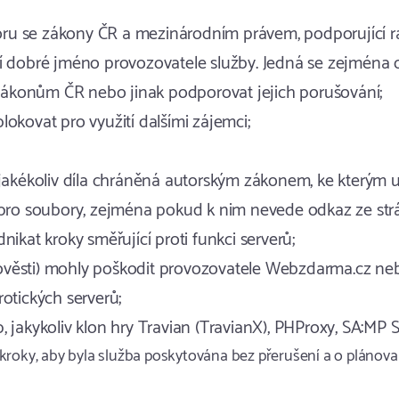
poru se zákony ČR a mezinárodním právem, podporující ra
í dobré jméno provozovatele služby. Jedná se zejména o
ákonům ČR nebo jinak podporovat jejich porušování;
okovat pro využití dalšími zájemci;
ékoliv díla chráněná autorským zákonem, ke kterým uživ
ě pro soubory, zejména pokud k nim nevede odkaz ze strá
nikat kroky směřující proti funkci serverů;
a pověsti) mohly poškodit provozovatele Webzdarma.cz neb
rotických serverů;
 jakykoliv klon hry Travian (TravianX), PHProxy, SA:MP S
 kroky, aby byla služba poskytována bez přerušení a o pláno