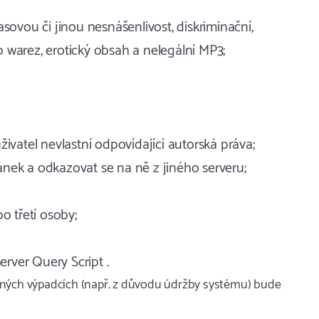
sovou či jinou nesnášenlivost, diskriminační,
 warez, erotický obsah a nelegální MP3;
atel nevlastní odpovídající autorská práva;
nek a odkazovat se na ně z jiného serveru;
o třetí osoby;
erver Query Script .
vaných výpadcích (např. z důvodu údržby systému) bude