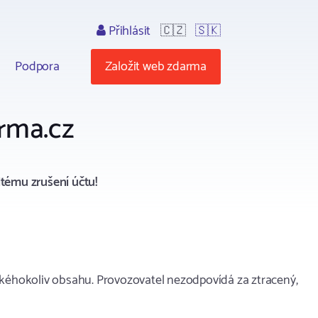
Přihlásit
🇨🇿
🇸🇰
Podpora
Založit web zdarma
rma.cz
tému zrušení účtu!
jakéhokoliv obsahu. Provozovatel nezodpovídá za ztracený,