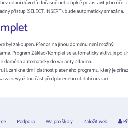
 a bez udání důvodů dočasně nebo úplně pozastavit jeho účet
žádný přístup (SELECT, INSERT), bude automaticky smazána.
omplet
eré byl zakoupen. Přenos na jinou doménu není možný.
darma. Program Základ/Komplet se automaticky aktivuje po u
í se doména automaticky do varianty Zdarma.
ší, zanikne tím i platnost placeného programu, který je přiř
tka za nevyužitou část předplaceného období nevrací.
rce
Podpora
WZ pro školy
Založit web
Př