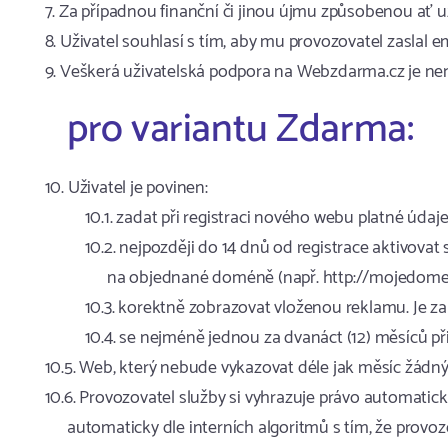
Za případnou finanční či jinou újmu způsobenou ať 
Uživatel souhlasí s tím, aby mu provozovatel zaslal
Veškerá uživatelská podpora na Webzdarma.cz je nen
pro variantu Zdarma:
Uživatel je povinen:
zadat při registraci nového webu platné údaje
nejpozději do 14 dnů od registrace aktivovat
na objednané doméně (např. http://mojedomen
korektně zobrazovat vloženou reklamu. Je z
se nejméně jednou za dvanáct (12) měsíců p
Web, který nebude vykazovat déle jak měsíc žádný p
Provozovatel služby si vyhrazuje právo automaticky
automaticky dle interních algoritmů s tím, že provoz