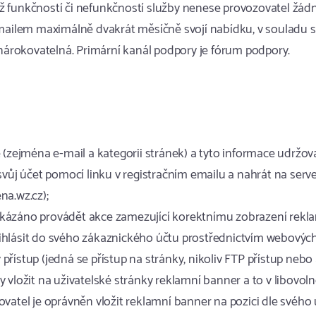
už funkčností či nefunkčností služby nenese provozovatel žá
 emailem maximálně dvakrát měsíčně svojí nabídku, v souladu
árokovatelná. Primární kanál podpory je fórum podpory.
 (zejména e-mail a kategorii stránek) a tyto informace udržova
 svůj účet pomocí linku v registračním emailu a nahrát na ser
a.wz.cz);
akázáno provádět akce zamezující korektnímu zobrazení rekla
řihlásit do svého zákaznického účtu prostřednictvím webovýc
řístup (jedná se přístup na stránky, nikoliv FTP přístup nebo
 vložit na uživatelské stránky reklamní banner a to v libovol
ovatel je oprávněn vložit reklamní banner na pozici dle svého 