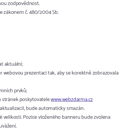
dnou zodpovědnost.
 se zákonem č. 480/2004 Sb.
t aktuální;
ver webovou prezentaci tak, aby se korektně zobrazovala
mních prvků;
h stránek poskytovatele
www.webzdarma.cz
 aktualizaci), bude automaticky smazán.
né velikosti. Pozice vloženého banneru bude zvolena
uvážení.