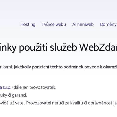
Hosting
Tvůrce webu
AI miniweb
Domény
nky použití služeb WebZda
ínkami.
Jakékoliv porušení těchto podmínek povede k okamži
 s.r.o.
(dále jen provozovatel).
ky či garancí.
ídá uživatel. Provozovatel neručí za kvalitu či oprávněnost 