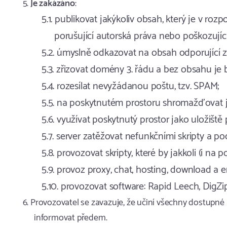
Je zakázáno
:
publikovat jakýkoliv obsah, který je v roz
porušující autorská práva nebo poškozujíc
úmyslně odkazovat na obsah odporující z
zřizovat domény 3. řádu a bez obsahu je bl
rozesílat nevyžádanou poštu, tzv. SPAM;
na poskytnutém prostoru shromažďovat jak
využívat poskytnutý prostor jako uložišt
server zatěžovat nefunkčními skripty a pod
provozovat skripty, které by jakkoli (i n
provoz proxy, chat, hosting, download a e
provozovat software: Rapid Leech, DigZip,
Provozovatel se zavazuje, že učiní všechny dostupné
informovat předem.