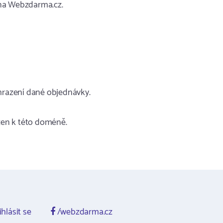
 na Webzdarma.cz.
hrazení dané objednávky.
azen k této doméně.
ihlásit se
/webzdarma.cz