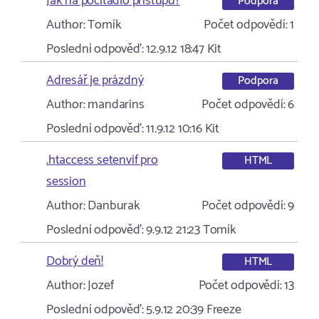
Jak na počitadlo přístupů?
Podpora
Author:
Tomík
Počet odpovědí:
1
Poslední odpověď:
12.9.12 18:47
Kit
Adresář je prázdný
Podpora
Author:
mandarins
Počet odpovědí:
6
Poslední odpověď:
11.9.12 10:16
Kit
.htaccess setenvif pro
HTML
session
Author:
Danburak
Počet odpovědí:
9
Poslední odpověď:
9.9.12 21:23
Tomík
Dobrý deň!
HTML
Author:
Jozef
Počet odpovědí:
13
Poslední odpověď:
5.9.12 20:39
Freeze