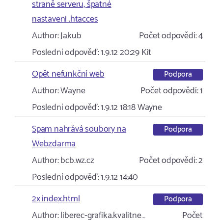
straně serveru, špatné
nastaveni .htacces
Author:
Jakub
Počet odpovědí:
4
Poslední odpověď:
1.9.12 20:29
Kit
Opět nefunkční web
Podpora
Author:
Wayne
Počet odpovědí:
1
Poslední odpověď:
1.9.12 18:18
Wayne
Spam nahrává soubory na
Podpora
Webzdarma
Author:
bcb.wz.cz
Počet odpovědí:
2
Poslední odpověď:
1.9.12 14:40
2x index.html
Podpora
Author:
liberec-grafika.kvalitne…
Počet