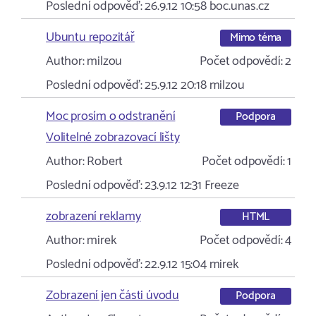
Poslední odpověď:
26.9.12 10:58
boc.unas.cz
Ubuntu repozitář
Mimo téma
Author:
milzou
Počet odpovědí:
2
Poslední odpověď:
25.9.12 20:18
milzou
Moc prosím o odstranění
Podpora
Volitelné zobrazovací lišty
Author:
Robert
Počet odpovědí:
1
Poslední odpověď:
23.9.12 12:31
Freeze
zobrazení reklamy
HTML
Author:
mirek
Počet odpovědí:
4
Poslední odpověď:
22.9.12 15:04
mirek
Zobrazení jen části úvodu
Podpora