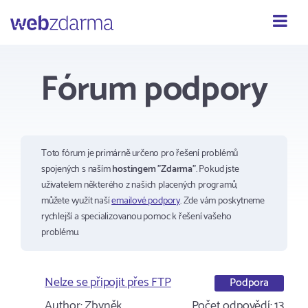
Webzdarma
Fórum podpory
Toto fórum je primárně určeno pro řešení problémů
spojených s naším
hostingem "Zdarma"
. Pokud jste
uživatelem některého z našich placených programů,
můžete využít naší
emailové podpory
. Zde vám poskytneme
rychlejší a specializovanou pomoc k řešení vašeho
problému.
Nelze se připojit přes FTP
Podpora
Author:
Zbyněk
Počet odpovědí:
13