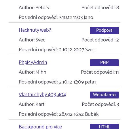
Author:
Peto S
Počet odpovědí:
8
Poslední odpověď:
3.10.12 11:03
Jano
Hacknutý web?
Podpora
Author:
Svec
Počet odpovědí:
2
Poslední odpověď:
2.10.12 22:27
Svec
PhpMyAdmin
PHP
Author:
Mihh
Počet odpovědí:
11
Poslední odpověď:
2.10.12 13:09
peta1
Vlastni chyby 403, 404
Webzdarma
Author:
Kart
Počet odpovědí:
3
Poslední odpověď:
28.9.12 16:52
Bubák
Background pro více
HTML