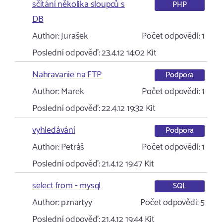
sčítání několika sloupců s
PHP
DB
Author:
Jurašek
Počet odpovědí:
1
Poslední odpověď:
23.4.12 14:02
Kit
Nahravanie na FTP
Podpora
Author:
Marek
Počet odpovědí:
1
Poslední odpověď:
22.4.12 19:32
Kit
vyhledávání
Podpora
Author:
Petráš
Počet odpovědí:
1
Poslední odpověď:
21.4.12 19:47
Kit
select from - mysql
SQL
Author:
p.martyy
Počet odpovědí:
5
Poslední odpověď:
21.4.12 19:44
Kit