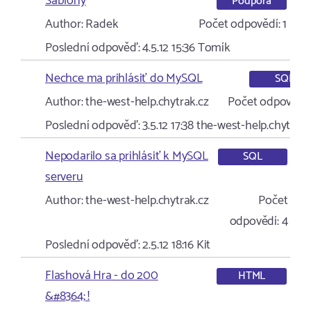
Šablony
Podpora
Author:
Radek
Počet odpovědí:
1
Poslední odpověď:
4.5.12 15:36
Tomík
Nechce ma prihlásiť do MySQL
SQL
Author:
the-west-help.chytrak.cz
Počet odpovědí:
Poslední odpověď:
3.5.12 17:38
the-west-help.chytrak.
Nepodarilo sa prihlásiť k MySQL
SQL
serveru
Author:
the-west-help.chytrak.cz
Počet
odpovědí:
4
Poslední odpověď:
2.5.12 18:16
Kit
Flashová Hra - do 200
HTML
&#8364; !