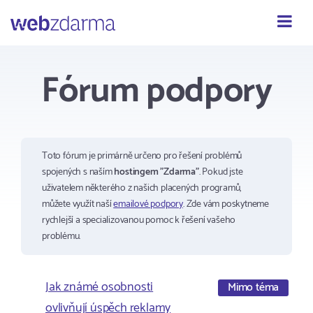
Webzdarma
Fórum podpory
Toto fórum je primárně určeno pro řešení problémů
spojených s naším
hostingem "Zdarma"
. Pokud jste
uživatelem některého z našich placených programů,
můžete využít naší
emailové podpory
. Zde vám poskytneme
rychlejší a specializovanou pomoc k řešení vašeho
problému.
Jak známé osobnosti
Mimo téma
ovlivňují úspěch reklamy