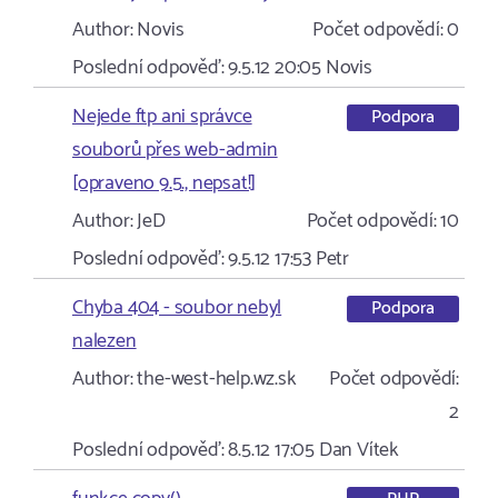
Author:
Novis
Počet odpovědí:
0
Poslední odpověď:
9.5.12 20:05
Novis
Nejede ftp ani správce
Podpora
souborů přes web-admin
[opraveno 9.5., nepsat!]
Author:
JeD
Počet odpovědí:
10
Poslední odpověď:
9.5.12 17:53
Petr
Chyba 404 - soubor nebyl
Podpora
nalezen
Author:
the-west-help.wz.sk
Počet odpovědí:
2
Poslední odpověď:
8.5.12 17:05
Dan Vítek