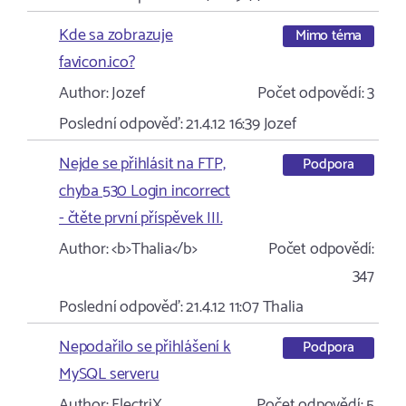
Kde sa zobrazuje
Mimo téma
favicon.ico?
Author:
Jozef
Počet odpovědí:
3
Poslední odpověď:
21.4.12 16:39
Jozef
Nejde se přihlásit na FTP,
Podpora
chyba 530 Login incorrect
- čtěte první příspěvek III.
Author:
<b>Thalia</b>
Počet odpovědí:
347
Poslední odpověď:
21.4.12 11:07
Thalia
Nepodařilo se přihlášení k
Podpora
MySQL serveru
Author:
ElectriX
Počet odpovědí:
5