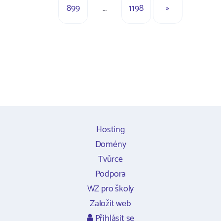
899
…
1198
»
Hosting
Domény
Tvůrce
Podpora
WZ pro školy
Založit web
Přihlásit se