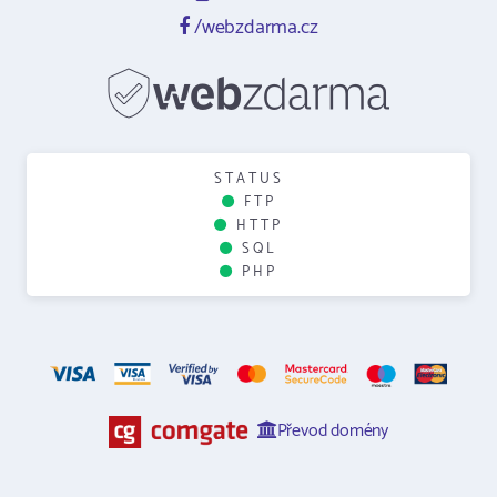
/webzdarma.cz
STATUS
FTP
HTTP
SQL
PHP
Převod domény