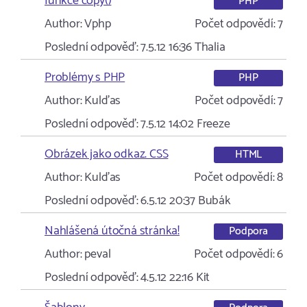
funkce copy()
PHP
Author:
Vphp
Počet odpovědí:
7
Poslední odpověď:
7.5.12 16:36
Thalia
Problémy s PHP
PHP
Author:
Kulďas
Počet odpovědí:
7
Poslední odpověď:
7.5.12 14:02
Freeze
Obrázek jako odkaz. CSS
HTML
Author:
Kulďas
Počet odpovědí:
8
Poslední odpověď:
6.5.12 20:37
Bubák
Nahlášená útočná stránka!
Podpora
Author:
peval
Počet odpovědí:
6
Poslední odpověď:
4.5.12 22:16
Kit