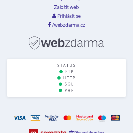
Založit web
Přihlásit se
/webzdarma.cz
STATUS
FTP
HTTP
SQL
PHP