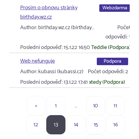
Prosím o obnovu stránky
Webzdarma
birthday.wz.cz
Author:
birthday.wz.cz (birthday…
Počet
odpovědí:
1
Poslední odpověď:
15.1.22 16:50
Teddie (Podpora)
Web nefunguje
Podpora
Author:
kubassi (kubassi.cz)
Počet odpovědí:
2
Poslední odpověď:
13.1.22 17:41
xtedy (Podpora)
«
1
…
10
11
12
13
14
15
16