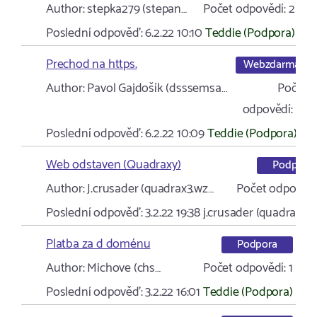
Author:
stepka279 (stepan…
Počet odpovědí:
2
Poslední odpověď:
6.2.22 10:10
Teddie (Podpora)
Prechod na https.
Webzdarma
Author:
Pavol Gajdošík (dsssemsa…
Počet
odpovědí:
10
Poslední odpověď:
6.2.22 10:09
Teddie (Podpora)
Web odstaven (Quadraxy)
Podpora
Author:
J.crusader (quadrax3.wz…
Počet odpovědí
Poslední odpověď:
3.2.22 19:38
j.crusader (quadrax3.
Platba za d doménu
Podpora
Author:
Michove (chs…
Počet odpovědí:
1
Poslední odpověď:
3.2.22 16:01
Teddie (Podpora)