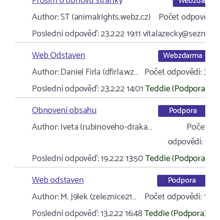
Prosím o obnovu stránky
Webzdarma
Author:
ST (animalrights.webz.cz)
Počet odpovědí:
Poslední odpověď:
23.2.22 19:11
vitalazecky@seznam.
Web Odstaven
Webzdarma
Author:
Daniel Firla (dfirla.wz…
Počet odpovědí:
3
Poslední odpověď:
23.2.22 14:01
Teddie (Podpora)
Obnovení obsahu
Podpora
Author:
Iveta (rubinoveho-draka…
Počet
odpovědí:
1
Poslední odpověď:
19.2.22 13:50
Teddie (Podpora)
Web odstaven
Podpora
Author:
M. J9lek (zeleznice21…
Počet odpovědí:
1
Poslední odpověď:
13.2.22 16:48
Teddie (Podpora)