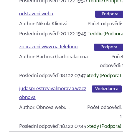
Poslední odpověď:
20.1.22 15:50
Teddie (Podpora)
odstavení webu
Podpora
Author:
Nikola Klímivá
Počet odpovědí:
1
Poslední odpověď:
20.1.22 15:45
Teddie (Podpora)
zobrazení www na telefonu
Podpora
Author:
Barbora (barboralacena…
Počet
odpovědí:
1
Poslední odpověď:
18.1.22 07:47
xtedy (Podpora)
judaspriestrevivalmoravia.wz.cz
Webzdarma
obnova
Author:
Obnova webu …
Počet odpovědí:
1
Poslední odpověď:
18.1.22 07:45
xtedy (Podpora)