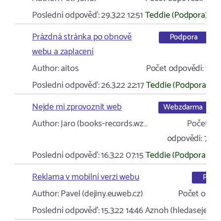
Poslední odpověď:
29.3.22 12:51
Teddie (Podpora)
Prázdná stránka po obnově
Podpora
webu a zaplacení
Author:
aitos
Počet odpovědí:
1
Poslední odpověď:
26.3.22 22:17
Teddie (Podpora)
Nejde mi zprovoznit web
Webzdarma
Author:
Jaro (books-records.wz…
Počet
odpovědí:
7
Poslední odpověď:
16.3.22 07:15
Teddie (Podpora)
Reklama v mobilní verzi webu
Podp
Author:
Pavel (dejiny.euweb.cz)
Počet odpov
Poslední odpověď:
15.3.22 14:46
Aznoh (hledasejenik