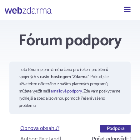
Webzdarma
Fórum podpory
Toto fórum je primárně určeno pro řešení problémů
spojených s naším
hostingem "Zdarma"
. Pokud jste
uživatelem některého z našich placených programů,
můžete využít naší
emailové podpory
. Zde vám poskytneme
rychlejší a specializovanou pomoc k řešení vašeho
problému.
Obnova obsahu?
Podpora
Author:
Petr Jandl
Počet odpovědí:
1