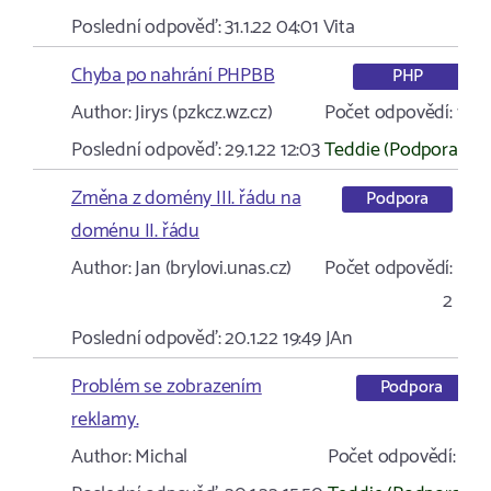
Poslední odpověď:
31.1.22 04:01
Vita
Chyba po nahrání PHPBB
PHP
Author:
Jirys (pzkcz.wz.cz)
Počet odpovědí:
1
Poslední odpověď:
29.1.22 12:03
Teddie (Podpora)
Změna z domény III. řádu na
Podpora
doménu II. řádu
Author:
Jan (brylovi.unas.cz)
Počet odpovědí:
2
Poslední odpověď:
20.1.22 19:49
JAn
Problém se zobrazením
Podpora
reklamy.
Author:
Michal
Počet odpovědí:
1