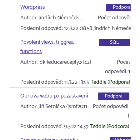
Wordpress
Podpora
Author:
Jindřich Němeček …
Počet odpovědí:
1
Poslední odpověď:
12.3.22 08:58
Jindřich Němeček …
Povoleni views, triggres,
SQL
functions
Author:
idk (educarecepty.xf.cz)
Počet
odpovědí:
1
Poslední odpověď:
11.3.22 13:55
Teddie (Podpora)
Obnova webu po pozastavení
Podpora
Author:
Jiří Setnička (jsmf2011…
Počet odpovědí:
1
Poslední odpověď:
9.3.22 14:39
Teddie (Podpora)