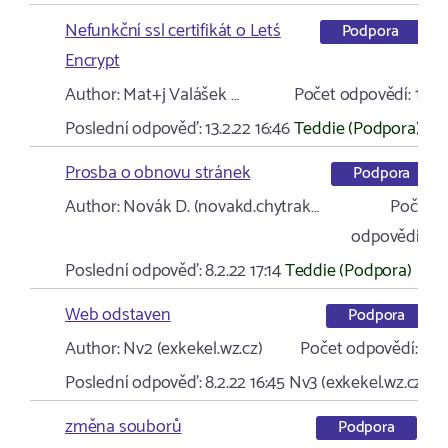
Nefunkční ssl certifikát o Letś
Podpora
Encrypt
Author:
Mat+j Valášek …
Počet odpovědí:
1
Poslední odpověď:
13.2.22 16:46
Teddie (Podpora)
Prosba o obnovu stránek
Podpora
Author:
Novák D. (novakd.chytrak…
Počet
odpovědí:
1
Poslední odpověď:
8.2.22 17:14
Teddie (Podpora)
Web odstaven
Podpora
Author:
Nv2 (exkekel.wz.cz)
Počet odpovědí:
1
Poslední odpověď:
8.2.22 16:45
Nv3 (exkekel.wz.cz)
změna souborů
Podpora