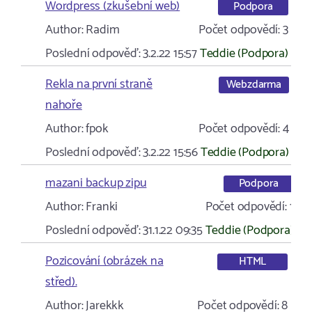
Wordpress (zkušební web)
Podpora
Author:
Radim
Počet odpovědí:
3
Poslední odpověď:
3.2.22 15:57
Teddie (Podpora)
Rekla na první straně
Webzdarma
nahoře
Author:
fpok
Počet odpovědí:
4
Poslední odpověď:
3.2.22 15:56
Teddie (Podpora)
mazani backup zipu
Podpora
Author:
Franki
Počet odpovědí:
1
Poslední odpověď:
31.1.22 09:35
Teddie (Podpora)
Pozicování (obrázek na
HTML
střed).
Author:
Jarekkk
Počet odpovědí:
8