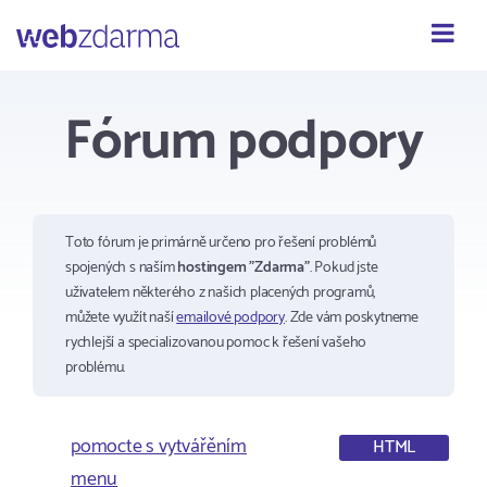
Webzdarma
Fórum podpory
Toto fórum je primárně určeno pro řešení problémů
spojených s naším
hostingem "Zdarma"
. Pokud jste
uživatelem některého z našich placených programů,
můžete využít naší
emailové podpory
. Zde vám poskytneme
rychlejší a specializovanou pomoc k řešení vašeho
problému.
pomocte s vytvářěním
HTML
menu