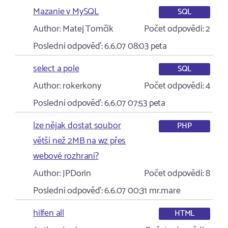
Mazanie v MySQL
SQL
Author:
Matej Tomčík
Počet odpovědí:
2
Poslední odpověď:
6.6.07 08:03
peta
select a pole
SQL
Author:
rokerkony
Počet odpovědí:
4
Poslední odpověď:
6.6.07 07:53
peta
lze nějak dostat soubor
PHP
větší než 2MB na wz přes
webové rozhraní?
Author:
JPDorin
Počet odpovědí:
8
Poslední odpověď:
6.6.07 00:31
mr.mare
hilfen all
HTML