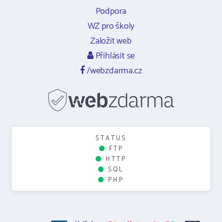
Podpora
WZ pro školy
Založit web
Přihlásit se
/webzdarma.cz
STATUS
FTP
HTTP
SQL
PHP