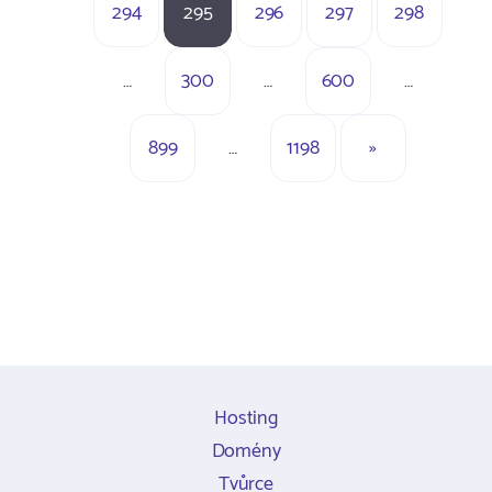
294
295
296
297
298
…
300
…
600
…
899
…
1198
»
Hosting
Domény
Tvůrce