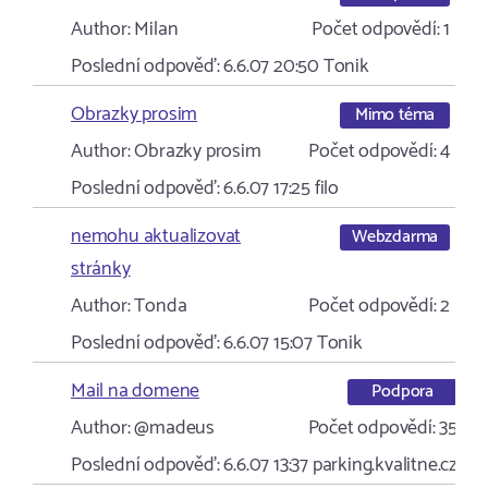
Author:
Milan
Počet odpovědí:
1
Poslední odpověď:
6.6.07 20:50
Tonik
Obrazky prosim
Mimo téma
Author:
Obrazky prosim
Počet odpovědí:
4
Poslední odpověď:
6.6.07 17:25
filo
nemohu aktualizovat
Webzdarma
stránky
Author:
Tonda
Počet odpovědí:
2
Poslední odpověď:
6.6.07 15:07
Tonik
Mail na domene
Podpora
Author:
@madeus
Počet odpovědí:
35
Poslední odpověď:
6.6.07 13:37
parking.kvalitne.cz