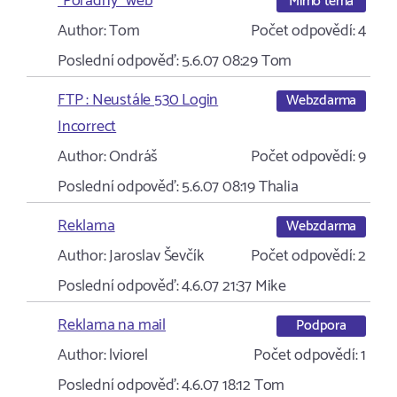
"Pořádný" web
Mimo téma
Author:
Tom
Počet odpovědí:
4
Poslední odpověď:
5.6.07 08:29
Tom
FTP : Neustále 530 Login
Webzdarma
Incorrect
Author:
Ondráš
Počet odpovědí:
9
Poslední odpověď:
5.6.07 08:19
Thalia
Reklama
Webzdarma
Author:
Jaroslav Ševčík
Počet odpovědí:
2
Poslední odpověď:
4.6.07 21:37
Mike
Reklama na mail
Podpora
Author:
lviorel
Počet odpovědí:
1
Poslední odpověď:
4.6.07 18:12
Tom