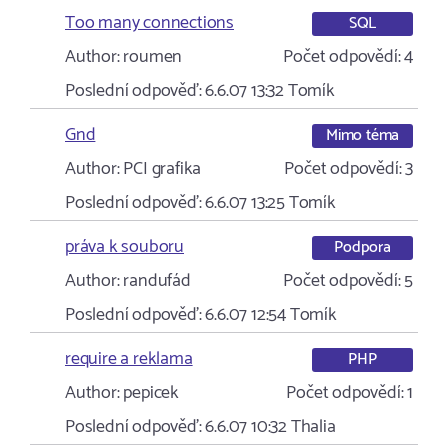
Too many connections
SQL
Author:
roumen
Počet odpovědí:
4
Poslední odpověď:
6.6.07 13:32
Tomík
Gnd
Mimo téma
Author:
PCI grafika
Počet odpovědí:
3
Poslední odpověď:
6.6.07 13:25
Tomík
práva k souboru
Podpora
Author:
randufád
Počet odpovědí:
5
Poslední odpověď:
6.6.07 12:54
Tomík
require a reklama
PHP
Author:
pepicek
Počet odpovědí:
1
Poslední odpověď:
6.6.07 10:32
Thalia