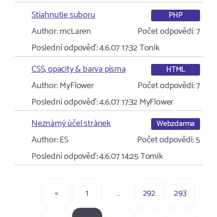
Stiahnutie suboru
PHP
Author:
mcLaren
Počet odpovědí:
7
Poslední odpověď:
4.6.07 17:32
Tonik
CSS, opacity & barva písma
HTML
Author:
MyFlower
Počet odpovědí:
7
Poslední odpověď:
4.6.07 17:32
MyFlower
Neznámý účel stránek
Webzdarma
Author:
ES
Počet odpovědí:
5
Poslední odpověď:
4.6.07 14:25
Tomík
«
1
…
292
293