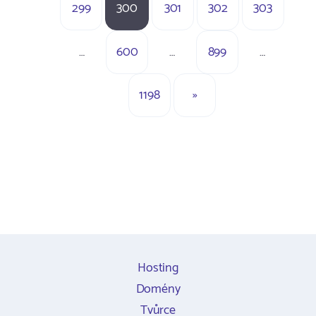
299
300
301
302
303
…
600
…
899
…
1198
»
Hosting
Domény
Tvůrce