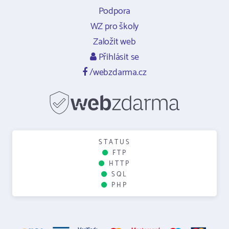
Podpora
WZ pro školy
Založit web
Přihlásit se
/webzdarma.cz
STATUS
FTP
HTTP
SQL
PHP