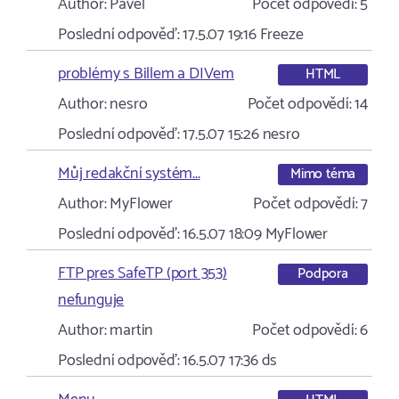
Author:
Pavel
Počet odpovědí:
5
Poslední odpověď:
17.5.07 19:16
Freeze
problémy s Billem a DIVem
HTML
Author:
nesro
Počet odpovědí:
14
Poslední odpověď:
17.5.07 15:26
nesro
Můj redakční systém...
Mimo téma
Author:
MyFlower
Počet odpovědí:
7
Poslední odpověď:
16.5.07 18:09
MyFlower
FTP pres SafeTP (port 353)
Podpora
nefunguje
Author:
martin
Počet odpovědí:
6
Poslední odpověď:
16.5.07 17:36
ds