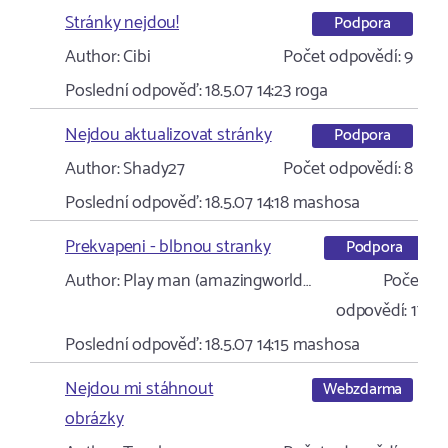
Stránky nejdou!
Podpora
Author:
Cibi
Počet odpovědí:
9
Poslední odpověď:
18.5.07 14:23
roga
Nejdou aktualizovat stránky
Podpora
Author:
Shady27
Počet odpovědí:
8
Poslední odpověď:
18.5.07 14:18
mashosa
Prekvapeni - blbnou stranky
Podpora
Author:
Play man (amazingworld…
Počet
odpovědí:
17
Poslední odpověď:
18.5.07 14:15
mashosa
Nejdou mi stáhnout
Webzdarma
obrázky