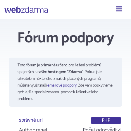
Webzdarma
Fórum podpory
Toto fórum je primárně určeno pro řešení problémů
spojených s naším
hostingem "Zdarma"
. Pokud jste
uživatelem některého z našich placených programů,
můžete využít naší
emailové podpory
. Zde vám poskytneme
rychlejší a specializovanou pomoc k řešení vašeho
problému.
správné url
PHP
Author:
renet
Počet odpovědí:
4