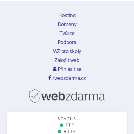
Hosting
Domény
Tvůrce
Podpora
WZ pro školy
Založit web
Přihlásit se
/webzdarma.cz
STATUS
FTP
HTTP