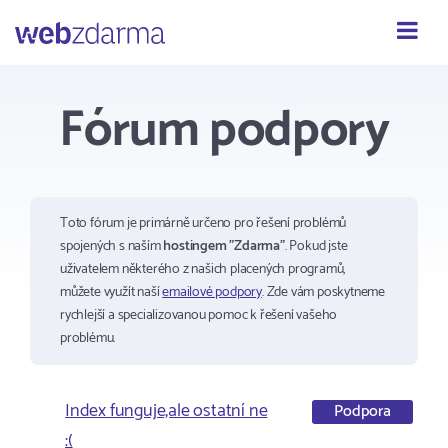
Webzdarma
Fórum podpory
Toto fórum je primárně určeno pro řešení problémů
spojených s naším
hostingem "Zdarma"
. Pokud jste
uživatelem některého z našich placených programů,
můžete využít naší
emailové podpory
. Zde vám poskytneme
rychlejší a specializovanou pomoc k řešení vašeho
problému.
Index funguje,ale ostatní ne
Podpora
:(