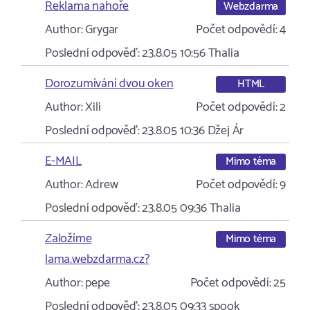
Reklama nahoře
Webzdarma
Author:
Grygar
Počet odpovědí:
4
Poslední odpověď:
23.8.05 10:56
Thalia
Dorozumívání dvou oken
HTML
Author:
Xili
Počet odpovědí:
2
Poslední odpověď:
23.8.05 10:36
Džej Ár
E-MAIL
Mimo téma
Author:
Adrew
Počet odpovědí:
9
Poslední odpověď:
23.8.05 09:36
Thalia
Založíme
Mimo téma
lama.webzdarma.cz?
Author:
pepe
Počet odpovědí:
25
Poslední odpověď:
23.8.05 09:33
spook