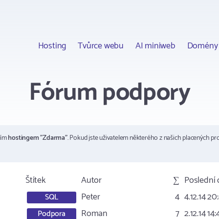
Hosting
Tvůrce webu
AI miniweb
Domény
Fórum podpory
ším
hostingem "Zdarma"
. Pokud jste uživatelem některého z našich placených pr
Štítek
Autor
∑
Poslední
Peter
4
4.12.14 20
SQL
Roman
7
2.12.14 14
Podpora