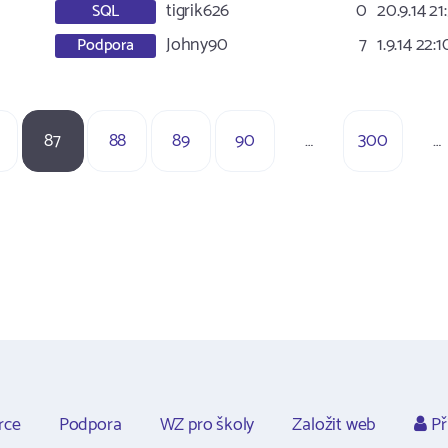
tigrik626
0
20.9.14 21
SQL
Johny90
7
1.9.14 22:1
Podpora
87
88
89
90
…
300
…
rce
Podpora
WZ pro školy
Založit web
Př