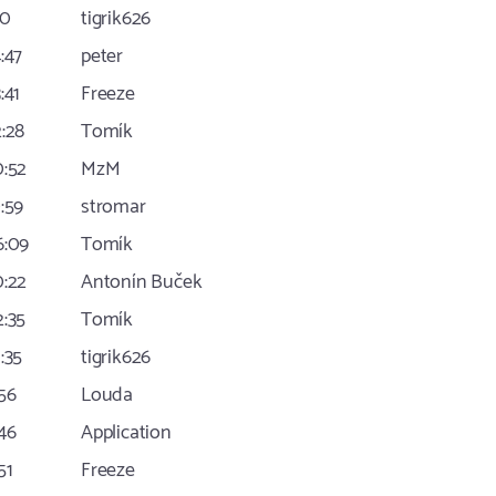
40
tigrik626
4:47
peter
:41
Freeze
2:28
Tomík
0:52
MzM
0:59
stromar
6:09
Tomík
0:22
Antonín Buček
2:35
Tomík
1:35
tigrik626
:56
Louda
:46
Application
51
Freeze