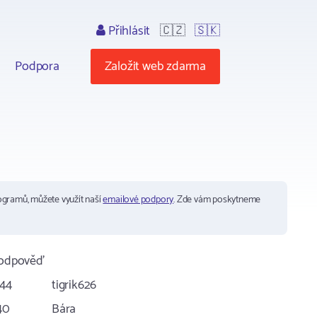
Přihlásit
🇨🇿
🇸🇰
Podpora
Založit web zdarma
ogramů, můžete využít naší
emailové podpory
. Zde vám poskytneme
 odpověď
:44
tigrik626
:40
Bára