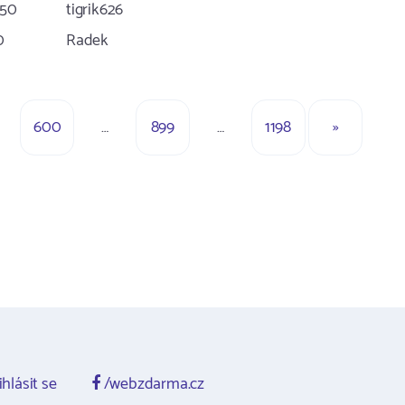
:50
tigrik626
0
Radek
600
…
899
…
1198
»
ihlásit se
/webzdarma.cz