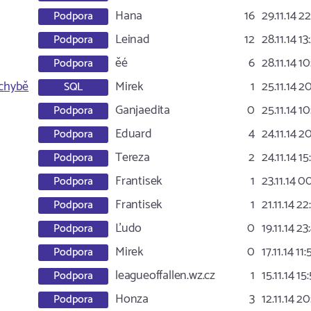
Hana
16
29.11.14 2
Podpora
Leinad
12
28.11.14 13
Podpora
ěé
6
28.11.14 1
Podpora
 chybě
Mirek
1
25.11.14 2
SQL
Ganjaedita
0
25.11.14 10
Podpora
Eduard
4
24.11.14 2
Podpora
Tereza
2
24.11.14 15
Podpora
Frantisek
1
23.11.14 0
Podpora
Frantisek
1
21.11.14 22
Podpora
Ľudo
0
19.11.14 23
Podpora
Mirek
0
17.11.14 11:
Podpora
leagueoffallen.wz.cz
1
15.11.14 15
Podpora
Honza
3
12.11.14 20
Podpora