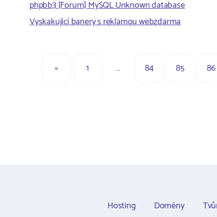
phpbb3 [Forum] MySQL Unknown database
Vyskakující banery s reklamou webzdarma
«
1
…
84
85
86
Hosting
Domény
Tvů