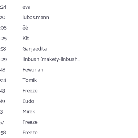
2:24
eva
:20
lubos.mann
0:08
ěé
0:25
Kit
:58
Ganjaedita
0:29
linbush (makety-linbush…
:48
Feworian
0:14
Tomík
:43
Freeze
:49
Ľudo
53
Mirek
:57
Freeze
:58
Freeze