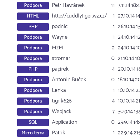
Petr Havránek
11
7.11.14 18:
Podpora
http://cuddlytiger.wz.cz/
1
27.10.14 1
HTML
podnic
1
26.10.14 13
PHP
Wayne
1
24.10.14 1
Podpora
MzM
2
24.10.14 1
Podpora
stromar
0
21.10.14 1
Podpora
papirek
4
20.10.14 1
PHP
Antonín Buček
0
18.10.14 2
Podpora
Lenka
1
10.10.14 2
Podpora
tigrik626
4
10.10.14 2
Podpora
Webjack
7
30.9.14 13
Podpora
Application
0
29.9.14 14
SQL
Patrik
1
22.9.14 21:
Mimo téma