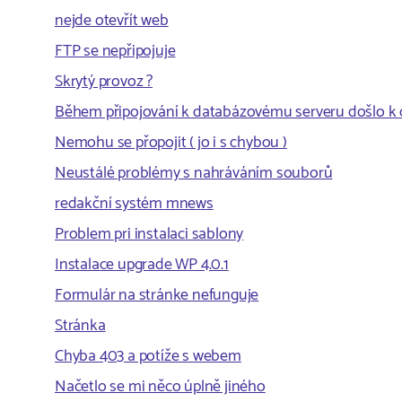
nejde otevřít web
FTP se nepřipojuje
Skrytý provoz ?
Během připojování k databázovému serveru došlo k
Nemohu se přopojit ( jo i s chybou )
Neustálé problémy s nahráváním souborů
redakční systém mnews
Problem pri instalaci sablony
Instalace upgrade WP 4.0.1
Formulár na stránke nefunguje
Stránka
Chyba 403 a potíže s webem
Načetlo se mi něco úplně jiného