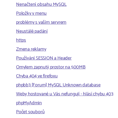
Nenačtení obsahu MySQL
Položky v menu
problémy s vaším servrem
Neustálé padání
https
Zmena reklamy
Používání SESSION a Header
Omylem zapnutý prostor na 500MB
Chyba 404 ve firefoxu
phpbb3 [Forum] MySQL Unknown database
Weby hostované u Vás nefungují - hlásí chybu 403
phpMyAdmin
Počet souborů