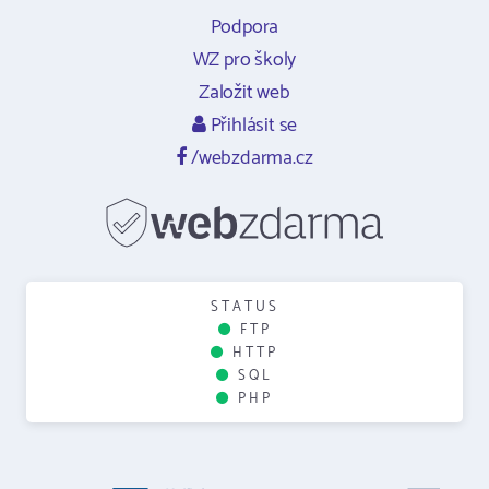
Podpora
WZ pro školy
Založit web
Přihlásit se
/webzdarma.cz
STATUS
FTP
HTTP
SQL
PHP