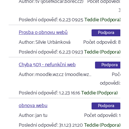
Author:
tv (josefkocar.borec.cz)
Počet odpovědí:
3
Poslední odpověď:
6.2.23 09:25
Teddie (Podpora)
Prosba o obnovu webů
Podpora
Author:
Silvie Urbánková
Počet odpovědí:
8
Poslední odpověď:
6.2.23 09:23
Teddie (Podpora)
Chyba 503 - nefunkční web
Podpora
Author:
moodle.wz.cz (moodle.wz…
Počet
odpovědí:
6
Poslední odpověď:
1.2.23 16:16
Teddie (Podpora)
obnova webu
Podpora
Author:
jan tu
Počet odpovědí:
1
Poslední odpověď:
31.1.23 21:20
Teddie (Podpora)