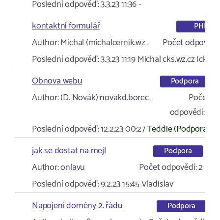
Poslední odpověď:
3.3.23 11:36
-
kontaktní formulář
PHP
Author:
Michal (michalcernik.wz…
Počet odpovědí
Poslední odpověď:
3.3.23 11:19
Michal cks.wz.cz (cks.w
Obnova webu
Podpora
Author:
(D. Novák) novakd.borec…
Počet
odpovědí:
1
Poslední odpověď:
12.2.23 00:27
Teddie (Podpora)
jak se dostat na mejl
Podpora
Author:
onlavu
Počet odpovědí:
2
Poslední odpověď:
9.2.23 15:45
Vladislav
Napojení domény 2. řádu
Podpora