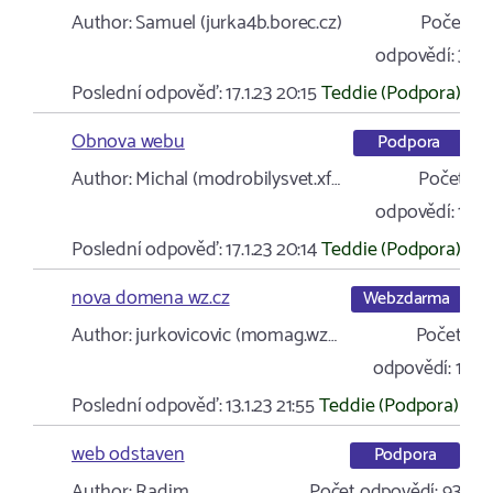
Author:
Samuel (jurka4b.borec.cz)
Počet
odpovědí:
3
Poslední odpověď:
17.1.23 20:15
Teddie (Podpora)
Obnova webu
Podpora
Author:
Michal (modrobilysvet.xf…
Počet
odpovědí:
1
Poslední odpověď:
17.1.23 20:14
Teddie (Podpora)
nova domena wz.cz
Webzdarma
Author:
jurkovicovic (momag.wz…
Počet
odpovědí:
1
Poslední odpověď:
13.1.23 21:55
Teddie (Podpora)
web odstaven
Podpora
Author:
Radim
Počet odpovědí:
93