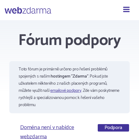
Webzdarma
Fórum podpory
Toto fórum je primárně určeno pro řešení problémů
spojených s naším
hostingem "Zdarma"
. Pokud jste
uživatelem některého z našich placených programů,
můžete využít naší
emailové podpory
. Zde vám poskytneme
rychlejší a specializovanou pomoc k řešení vašeho
problému.
Doména není v nabídce
Podpora
webzdarma