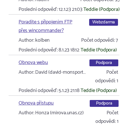
Poslední odpověď:
12.1.23 21:03
Teddie (Podpora)
Poradíte s připojením FTP
Webzdarma
přes wincommander?
Author:
kolben
Počet odpovědí:
7
Poslední odpověď:
8.1.23 18:12
Teddie (Podpora)
Obnova webu
Podpora
Author:
David (david-monsport…
Počet
odpovědí:
1
Poslední odpověď:
5.1.23 21:18
Teddie (Podpora)
Obnova přístupu
Podpora
Author:
Honza (mirova.unas.cz)
Počet
odpovědí:
1