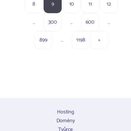
8
9
10
11
12
…
300
…
600
…
899
…
1198
»
Hosting
Domény
Tvůrce