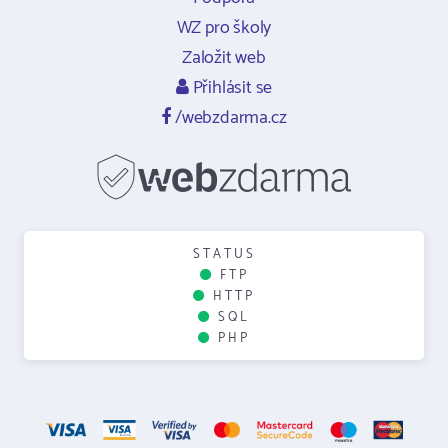
WZ pro školy
Založit web
Přihlásit se
/webzdarma.cz
STATUS
FTP
HTTP
SQL
PHP