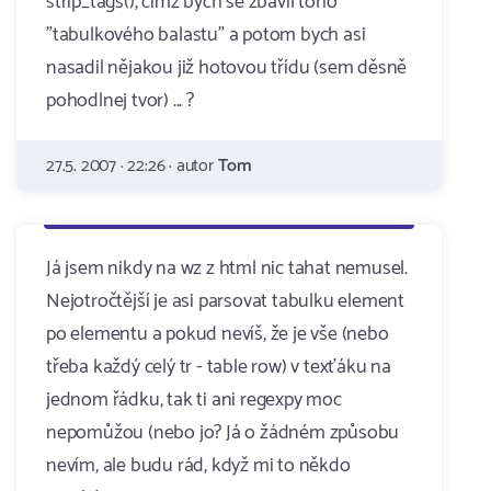
strip_tags(), čímž bych se zbavil toho
"tabulkového balastu" a potom bych asi
nasadil nějakou již hotovou třídu (sem děsně
pohodlnej tvor) ... ?
27.5. 2007 · 22:26 · autor
Tom
Já jsem nikdy na wz z html nic tahat nemusel.
Nejotročtější je asi parsovat tabulku element
po elementu a pokud nevíš, že je vše (nebo
třeba každý celý tr - table row) v texťáku na
jednom řádku, tak ti ani regexpy moc
nepomůžou (nebo jo? Já o žádném způsobu
nevím, ale budu rád, když mi to někdo