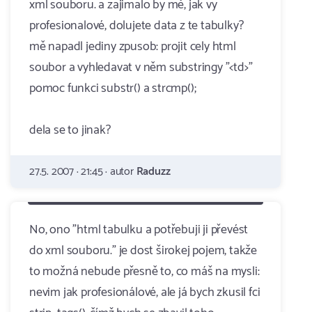
xml souboru. a zajimalo by mě, jak vy
profesionalové, dolujete data z te tabulky?
mě napadl jediny zpusob: projit cely html
soubor a vyhledavat v něm substringy "<td>"
pomoc funkci substr() a strcmp();
dela se to jinak?
27.5. 2007 · 21:45 · autor
Raduzz
No, ono "html tabulku a potřebuji ji převést
do xml souboru." je dost širokej pojem, takže
to možná nebude přesně to, co máš na mysli:
nevim jak profesionálové, ale já bych zkusil fci