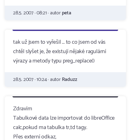
28.5. 2007 · 08:21 · autor
peta
tak už jsem to vyřešil ... to co jsem od vás
chtěl slyšet je, že existují nějaké ragulární
výrazy a metody typu preg_replace()
28.5. 2007 · 10:24 · autor
Raduzz
Zdravím
Tabulkové data lze importovat do libreOffice
calc,pokud ma tabulka tr,td tagy.
Přes externí odkaz,