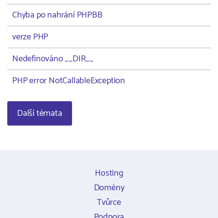
Chyba po nahrání PHPBB
verze PHP
Nedefinováno __DIR__
PHP error NotCallableException
Další témata
Hosting
Domény
Tvůrce
Podpora