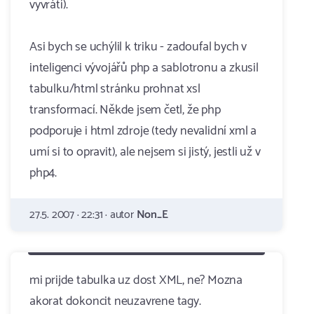
vyvrátí).
Asi bych se uchýlil k triku - zadoufal bych v
inteligenci vývojářů php a sablotronu a zkusil
tabulku/html stránku prohnat xsl
transformací. Někde jsem četl, že php
podporuje i html zdroje (tedy nevalidní xml a
umí si to opravit), ale nejsem si jistý, jestli už v
php4.
27.5. 2007 · 22:31 · autor
Non_E
mi prijde tabulka uz dost XML, ne? Mozna
akorat dokoncit neuzavrene tagy.