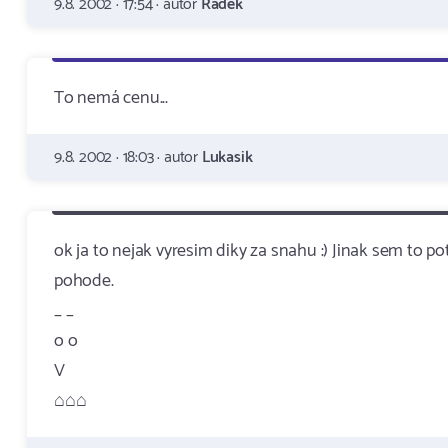
9.8. 2002 · 17:54 · autor
Radek
To nemá cenu...
9.8. 2002 · 18:03 · autor
Lukasik
ok ja to nejak vyresim diky za snahu :) Jinak sem to po
pohode.
_ _
o o
V
⌂⌂⌂