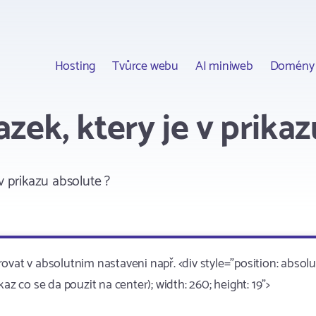
Hosting
Tvůrce webu
AI miniweb
Domény
zek, ktery je v prikaz
v prikazu absolute ?
vat v absolutnim nastaveni např. <div style="position: absolu
ikaz co se da pouzit na center); width: 260; height: 19">