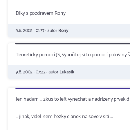
Diky s pozdravem Rony
9.8. 2002 · 01:37 · autor
Rony
Teoreticky pomocí JS, vypočítej si to pomocí poloviny š
9.8. 2002 · 07:22 · autor
Lukasik
Jen hadam ... zkus to left vynechat a nadrizeny prvek dat
... jinak, videl jsem hezky clanek na sove v siti ...