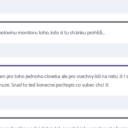
olovinu monitoru toho, kdo si tu stránku prohlíží...
n pro toho jednoho cloveka ale pro vsechny lidi na netu :)) I 
muze. Snad to ted konecne pochopis co vubec chci :))