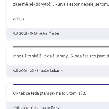
zase mě někdo vytočil... kurva alespon nedelej ze tom
ach jo..
9.8. 2002 · 19:18 · autor
Master
Mno už to slyšíš i z další strany... Škoda času co jsem ti
9.8. 2002 · 20:56 · autor
Lukasik
Ok tak se teda ptam jak na to v tom Js? :))
10.8. 2002 · 03:32 · autor
Rony