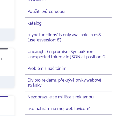
absolute ?
Použití tvůrce webu
katalog
async functions' is only available in es8
(use 'esversion: 8')
Uncaught (in promise) SyntaxError:
Unexpected token < in JSON at position 0
a
Problém s načítáním
Div pro reklamu překrývá prvky webové
stránky
Nezobrazuje se mi lišta s reklamou
ako nahrám na môj web favicon?