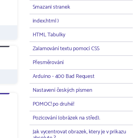
Smazani stranek
index.html )
HTML Tabulky
Zalamování textu pomocí CSS
Přesměrování
Arduino - 400 Bad Request
Nastavení českých písmen
POMOC! po druhé!
Pozicování (obrázek na střed).
Jak vycentrovat obrazek, ktery je v prikazu