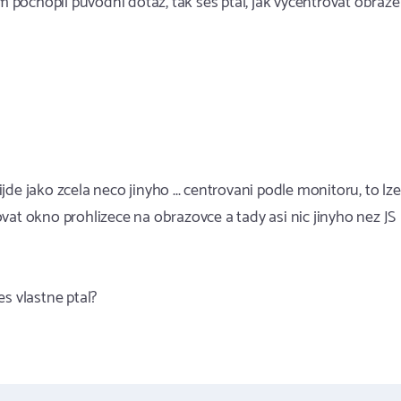
jsem pochopil puvodni dotaz, tak ses ptal, jak vycentrovat obraz
ijde jako zcela neco jinyho ... centrovani podle monitoru, to lze
rovat okno prohlizece na obrazovce a tady asi nic jinyho nez JS
s vlastne ptal?