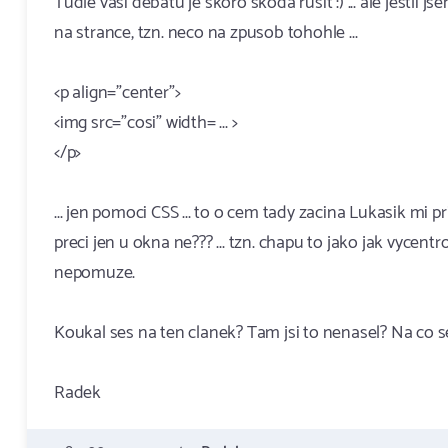
Tudle vasi debatu je skoro skoda rusit :) ... ale jestli 
na strance, tzn. neco na zpusob tohohle ...
<p align="center">
<img src="cosi" width= ... >
</p>
... jen pomoci CSS ... to o cem tady zacina Lukasik mi pr
preci jen u okna ne??? ... tzn. chapu to jako jak vycent
nepomuze.
Koukal ses na ten clanek? Tam jsi to nenasel? Na co se
Radek