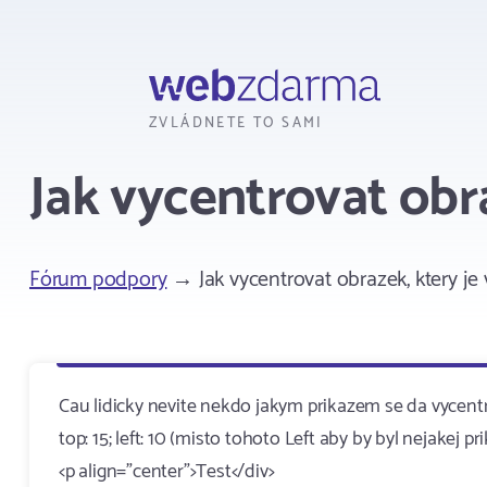
Webzdarma
ZVLÁDNETE TO SAMI
Jak vycentrovat obra
Fórum podpory
→ Jak vycentrovat obrazek, ktery je 
Cau lidicky nevite nekdo jakym prikazem se da vycentro
top: 15; left: 10 (misto tohoto Left aby by byl nejakej pr
<p align="center">Test</div>