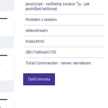
JavaScript - nečitelný soubor *.js - jak
prohlížet/editovat
Problém s textem
videostream
index.html
GB///refresh///JS
Total Commander - server nenalezen
s
Další témata