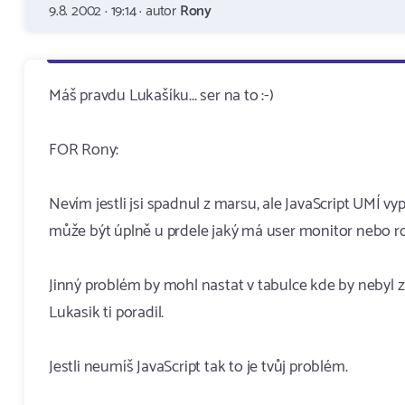
9.8. 2002 · 19:14 · autor
Rony
Máš pravdu Lukašíku... ser na to :-)
FOR Rony:
Nevím jestli jsi spadnul z marsu, ale JavaScript UMÍ vyp
může být úplně u prdele jaký má user monitor nebo roz
Jinný problém by mohl nastat v tabulce kde by nebyl za
Lukasik ti poradil.
Jestli neumíš JavaScript tak to je tvůj problém.