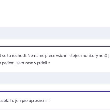
t se to rozhodi. Nemame prece vsichni stejne monitory ne :)) J
 padem jsem zase v prdeli :/
zek. To jen pro upresneni :))