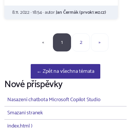
8.11. 2022 · 18:54 · autor
Jan Čermák (prvok1.wz.cz)
«
1
2
»
← Zpět na všechna témata
Nové příspěvky
Nasazení chatbota Microsoft Copilot Studio
Smazani stranek
index.html )