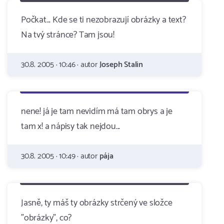
Počkat... Kde se ti nezobrazují obrázky a text?
Na tvý stránce? Tam jsou!
30.8. 2005 · 10:46 · autor
Joseph Stalin
nene! já je tam nevidím má tam obrys a je
tam x! a nápisy tak nejdou...
30.8. 2005 · 10:49 · autor
pája
Jasně, ty máš ty obrázky strčený ve složce
"obrázky", co?