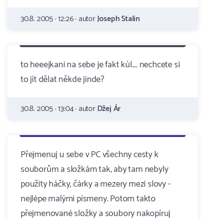
30.8. 2005 · 12:26 · autor
Joseph Stalin
to heeejkani na sebe je fakt kúl.... nechcete si
to jít dělat někde jinde?
30.8. 2005 · 13:04 · autor
Džej Ár
Přejmenuj u sebe v PC všechny cesty k
souborům a složkám tak, aby tam nebyly
použity háčky, čárky a mezery mezi slovy -
nejlépe malými písmeny. Potom takto
přejmenované složky a soubory nakopíruj