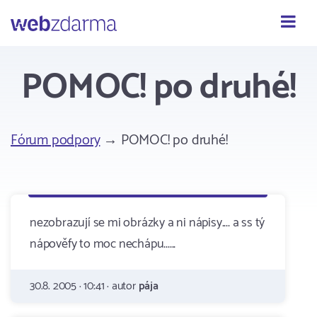
Webzdarma
POMOC! po druhé!
Fórum podpory
→ POMOC! po druhé!
nezobrazují se mi obrázky a ni nápisy.... a ss tý
nápověfy to moc nechápu......
30.8. 2005 · 10:41 · autor
pája