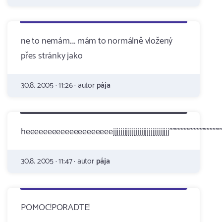
ne to nemám.... mám to normálně vložený
přes stránky jako
30.8. 2005 · 11:26 · autor
pája
heeeeeeeeeeeeeeeeeeeejjjjjjjjjjjjjjjjjjjjjjjjjjjjjj""""""""""""""""""
30.8. 2005 · 11:47 · autor
pája
POMOC!PORADTE!