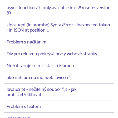
async functions' is only available in es8 (use 'esversion:
8')
Uncaught (in promise) SyntaxError: Unexpected token
< in JSON at position 0
Problém s načítáním
Div pro reklamu překrývá prvky webové stránky
Nezobrazuje se mi lišta s reklamou
ako nahrám na môj web favicon?
JavaScript - nečitelný soubor *.js - jak
prohlížet/editovat
Problém s textem