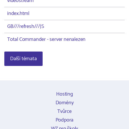
videostream
index.html
GB///refresh///JS
Total Commander - server nenalezen
Další témata
Hosting
Domény
Tvůrce
Podpora
WZ pro školy