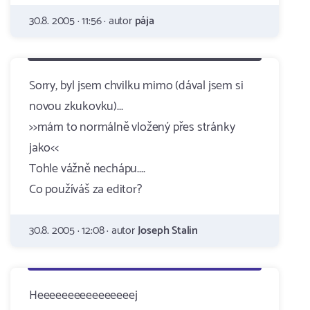
30.8. 2005 · 11:56 · autor
pája
Sorry, byl jsem chvilku mimo (dával jsem si
novou zkukovku)...
>>mám to normálně vložený přes stránky
jako<<
Tohle vážně nechápu....
Co používáš za editor?
30.8. 2005 · 12:08 · autor
Joseph Stalin
Heeeeeeeeeeeeeeeej