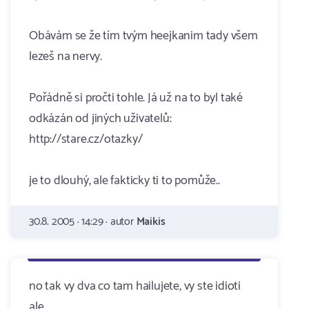
Obávám se že tím tvým heejkanim tady všem
lezeš na nervy.
Pořádně si pročti tohle. Já už na to byl také
odkázán od jiných uživatelů:
http://stare.cz/otazky/
je to dlouhý, ale fakticky ti to pomůže..
30.8. 2005 · 14:29 · autor
Maikis
no tak vy dva co tam hailujete, vy ste idioti
ale...