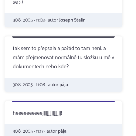
se ;-)
30.8. 2005 · 11:03 · autor
Joseph Stalin
tak sem to přepsala a pořád to tam není. a
mám přejmenovat normálně tu složku u mě v
dokumentech nebo kde?
30.8. 2005 · 11:08 · autor
pája
heeeeeeeeeejjjjjjjjjjjjjjjj!
30.8. 2005 · 11:17 · autor
pája