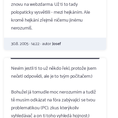
znovu na webzdarma. Už ti to tady
polopaticky vysvětlili - mezi hejkáním. Ale
kromě hejkání zřejmě ničemu jinému
nerozumíš.
30.8. 2005 · 14:22 · autor
Josef
Nevím jestli ti to už někdo řekl, protože jsem
nečetl odpovědi, ale je to tvým počítačem:)
Bohužel já tomudle moc nerozumím a tudíž
tě musím odkázat na fóra zabývající se tvou
problematikou (PC). zkus kterýkoliv
vyhledávač a on ti toho vyhledá hojnost:)