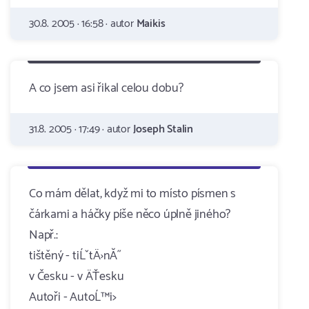
30.8. 2005 · 16:58 · autor
Maikis
A co jsem asi řikal celou dobu?
31.8. 2005 · 17:49 · autor
Joseph Stalin
Co mám dělat, když mi to místo písmen s
čárkami a háčky píše něco úplně jiného?
Např.:
tištěný - tiĹˇtÄ›nĂ˝
v Česku - v ÄŤesku
Autoři - AutoĹ™i>