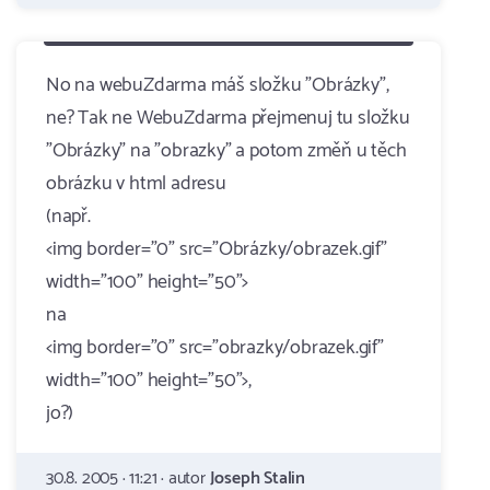
No na webuZdarma máš složku "Obrázky",
ne? Tak ne WebuZdarma přejmenuj tu složku
"Obrázky" na "obrazky" a potom změň u těch
obrázku v html adresu
(např.
<img border="0" src="Obrázky/obrazek.gif"
width="100" height="50">
na
<img border="0" src="obrazky/obrazek.gif"
width="100" height="50">,
jo?)
30.8. 2005 · 11:21 · autor
Joseph Stalin