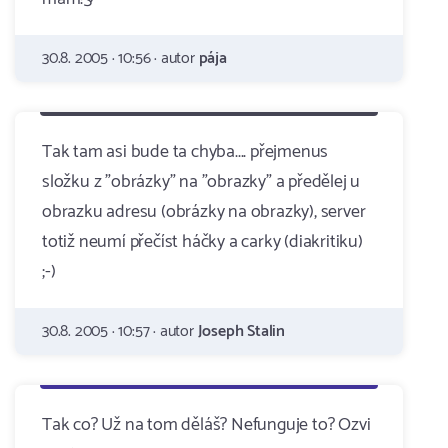
30.8. 2005 · 10:56 · autor
pája
Tak tam asi bude ta chyba.... přejmenus
složku z "obrázky" na "obrazky" a předělej u
obrazku adresu (obrázky na obrazky), server
totiž neumí přečíst háčky a carky (diakritiku)
;-)
30.8. 2005 · 10:57 · autor
Joseph Stalin
Tak co? Už na tom děláš? Nefunguje to? Ozvi