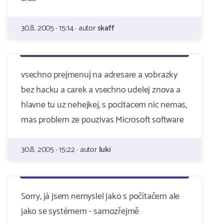
30.8. 2005 · 15:14 · autor
skaff
vsechno prejmenuj na adresare a vobrazky
bez hacku a carek a vsechno udelej znova a
hlavne tu uz nehejkej, s pocitacem nic nemas,
mas problem ze pouzivas Microsoft software
30.8. 2005 · 15:22 · autor
luki
Sorry, já jsem nemyslel jako s počítačem ale
jako se systémem - samozřejmě