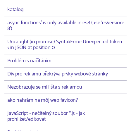
katalog
async functions' is only available in es8 (use 'esversion:
8')
Uncaught (in promise) SyntaxError: Unexpected token
< in JSON at position 0
Problém s načítáním
Div pro reklamu překrývá prvky webové stránky
Nezobrazuje se mi lišta s reklamou
ako nahrám na môj web favicon?
JavaScript - nečitelný soubor *.js - jak
prohlížet/editovat