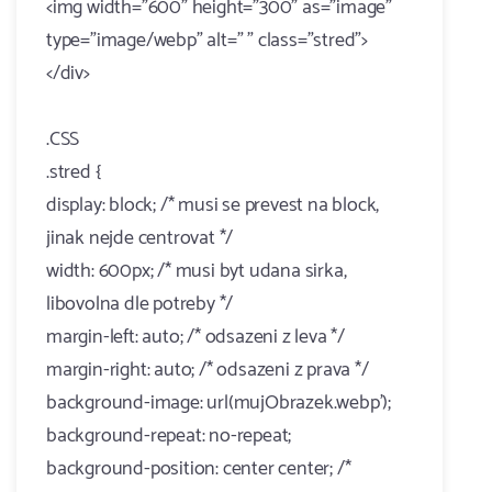
<img width="600" height="300" as="image"
type="image/webp" alt=" " class="stred">
</div>
.CSS
.stred {
display: block; /* musi se prevest na block,
jinak nejde centrovat */
width: 600px; /* musi byt udana sirka,
libovolna dle potreby */
margin-left: auto; /* odsazeni z leva */
margin-right: auto; /* odsazeni z prava */
background-image: url(mujObrazek.webp');
background-repeat: no-repeat;
background-position: center center; /*