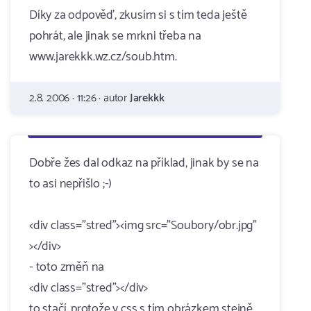
Díky za odpověď, zkusím si s tím teda ještě
pohrát, ale jinak se mrkni třeba na
www.jarekkk.wz.cz/soub.htm.
2.8. 2006 · 11:26 · autor
Jarekkk
Dobře žes dal odkaz na příklad, jinak by se na
to asi nepřišlo ;-)
<div class="stred"><img src="Soubory/obr.jpg"
></div>
- toto změň na
<div class="stred"></div>
to stačí, protože v css s tím obrázkem stejně