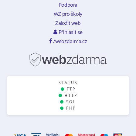
Podpora
WZ pro školy
Založit web
Přihlásit se
/webzdarma.cz
STATUS
FTP
HTTP
SQL
PHP