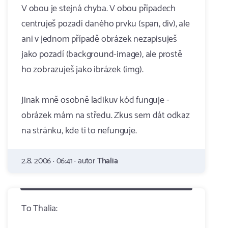
V obou je stejná chyba. V obou případech
centruješ pozadí daného prvku (span, div), ale
ani v jednom případě obrázek nezapisuješ
jako pozadí (background-image), ale prostě
ho zobrazuješ jako ibrázek (img).
Jinak mně osobně ladikuv kód funguje -
obrázek mám na středu. Zkus sem dát odkaz
na stránku, kde ti to nefunguje.
2.8. 2006 · 06:41 · autor
Thalia
To Thalia: