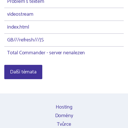
Problém s textem
videostream
index.html
GB///refresh///JS
Total Commander - server nenalezen
Další témata
Hosting
Domény
Tvůrce