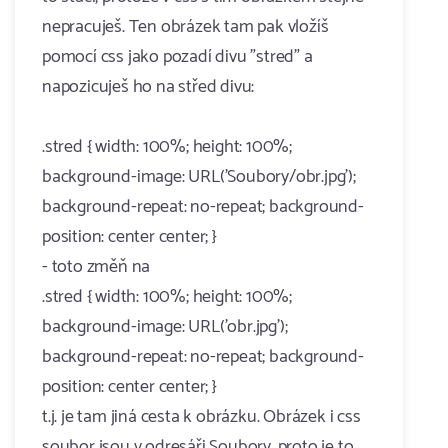
nepracuješ. Ten obrázek tam pak vložíš
pomocí css jako pozadí divu "stred" a
napozicuješ ho na střed divu:
.stred { width: 100%; height: 100%;
background-image: URL('Soubory/obr.jpg');
background-repeat: no-repeat; background-
position: center center; }
- toto změň na
.stred { width: 100%; height: 100%;
background-image: URL('obr.jpg');
background-repeat: no-repeat; background-
position: center center; }
t.j. je tam jiná cesta k obrázku. Obrázek i css
soubor jsou v odresáři Soubory, proto je to