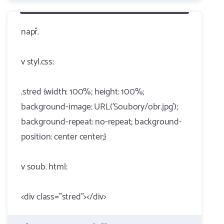
např.
v styl.css:
.stred {width: 100%; height: 100%;
background-image: URL('Soubory/obr.jpg');
background-repeat: no-repeat; background-
position: center center;}
v soub. html:
<div class="stred"></div>