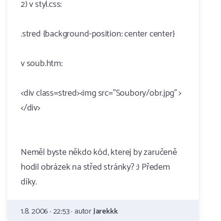
2) v styl.css:
.stred {background-position: center center}
v soub.htm:
<div class=stred><img src="Soubory/obr.jpg" >
</div>
Neměl byste někdo kód, kterej by zaručeně
hodil obrázek na střed stránky? :) Předem
díky.
1.8. 2006 · 22:53 · autor
Jarekkk