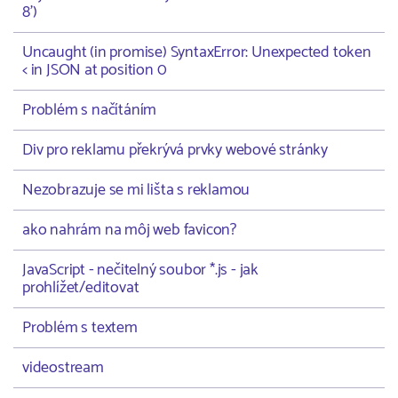
8')
Uncaught (in promise) SyntaxError: Unexpected token
< in JSON at position 0
Problém s načítáním
Div pro reklamu překrývá prvky webové stránky
Nezobrazuje se mi lišta s reklamou
ako nahrám na môj web favicon?
JavaScript - nečitelný soubor *.js - jak
prohlížet/editovat
Problém s textem
videostream