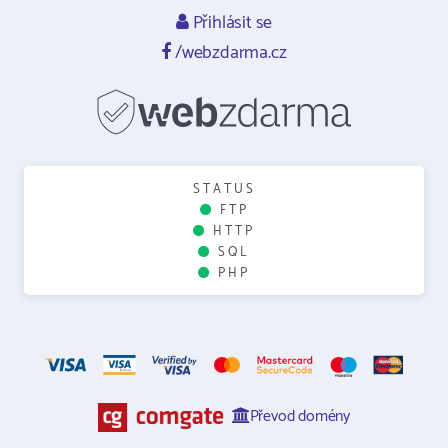
Přihlásit se
/webzdarma.cz
STATUS
FTP
HTTP
SQL
PHP
Převod domény