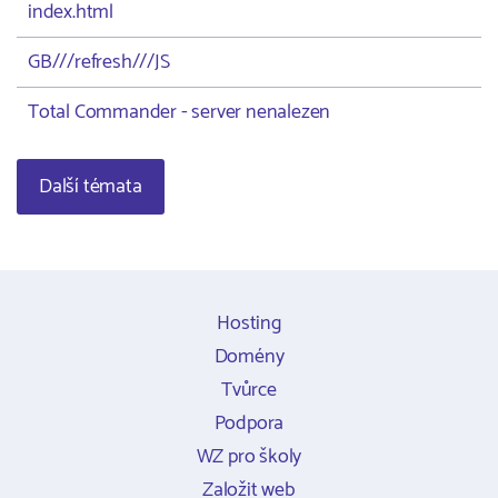
index.html
GB///refresh///JS
Total Commander - server nenalezen
Další témata
Hosting
Domény
Tvůrce
Podpora
WZ pro školy
Založit web