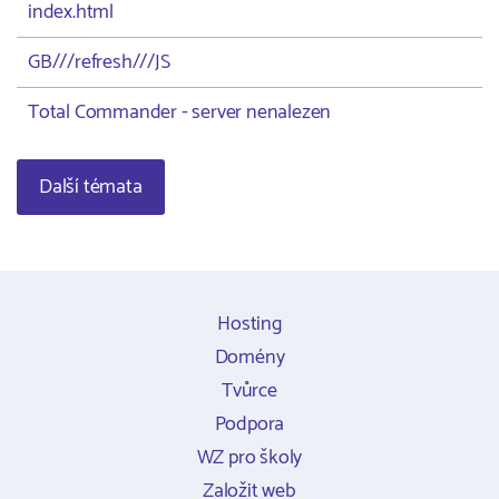
index.html
GB///refresh///JS
Total Commander - server nenalezen
Další témata
Hosting
Domény
Tvůrce
Podpora
WZ pro školy
Založit web