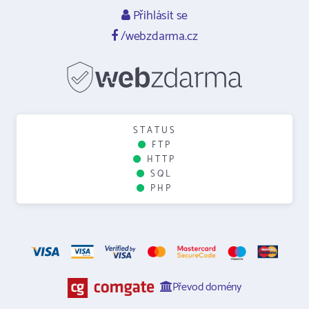
Přihlásit se
/webzdarma.cz
STATUS
FTP
HTTP
SQL
PHP
Převod domény