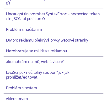
8')
Uncaught (in promise) SyntaxError: Unexpected token
< in JSON at position 0
Problém s načítáním
Div pro reklamu překrývá prvky webové stránky
Nezobrazuje se mi lišta s reklamou
ako nahrám na môj web favicon?
JavaScript - nečitelný soubor *.js - jak
prohlížet/editovat
Problém s textem
videostream