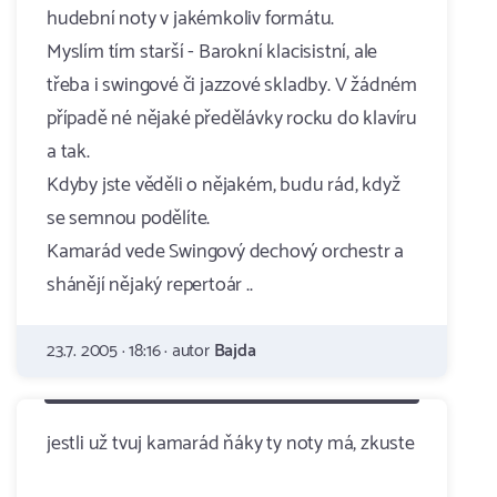
hudební noty v jakémkoliv formátu.
Myslím tím starší - Barokní klacisistní, ale
třeba i swingové či jazzové skladby. V žádném
případě né nějaké předělávky rocku do klavíru
a tak.
Kdyby jste věděli o nějakém, budu rád, když
se semnou podělíte.
Kamarád vede Swingový dechový orchestr a
shánějí nějaký repertoár ..
23.7. 2005 · 18:16 · autor
Bajda
jestli už tvuj kamarád ňáky ty noty má, zkuste