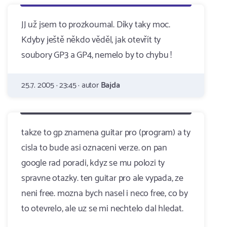
JJ už jsem to prozkoumal. Díky taky moc.
Kdyby ještě někdo věděl, jak otevřít ty
soubory GP3 a GP4, nemelo by to chybu !
25.7. 2005 · 23:45 · autor
Bajda
takze to gp znamena guitar pro (program) a ty
cisla to bude asi oznaceni verze. on pan
google rad poradi, kdyz se mu polozi ty
spravne otazky. ten guitar pro ale vypada, ze
neni free. mozna bych nasel i neco free, co by
to otevrelo, ale uz se mi nechtelo dal hledat.