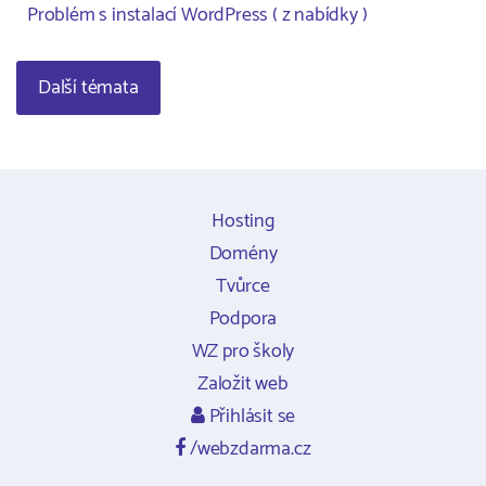
Problém s instalací WordPress ( z nabídky )
Další témata
Hosting
Domény
Tvůrce
Podpora
WZ pro školy
Založit web
Přihlásit se
/webzdarma.cz