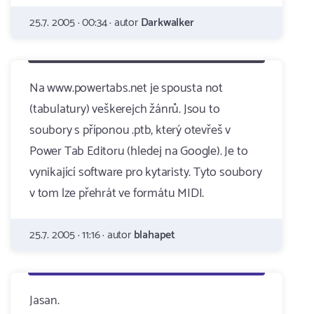
25.7. 2005 · 00:34 · autor
Darkwalker
Na www.powertabs.net je spousta not
(tabulatury) veškerejch žánrů. Jsou to
soubory s příponou .ptb, který otevřeš v
Power Tab Editoru (hledej na Google). Je to
vynikající software pro kytaristy. Tyto soubory
v tom lze přehrát ve formátu MIDI.
25.7. 2005 · 11:16 · autor
blahapet
Jasan.