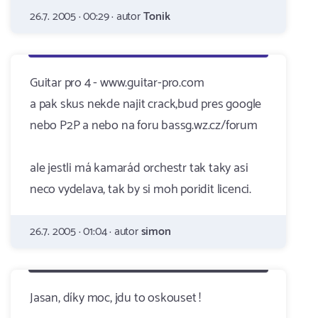
26.7. 2005 · 00:29 · autor
Tonik
Guitar pro 4 - www.guitar-pro.com
a pak skus nekde najit crack,bud pres google
nebo P2P a nebo na foru bassg.wz.cz/forum
ale jestli má kamarád orchestr tak taky asi
neco vydelava, tak by si moh poridit licenci.
26.7. 2005 · 01:04 · autor
simon
Jasan, díky moc, jdu to oskouset !