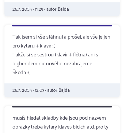
26.7. 2005 · 11:29 · autor
Bajda
Tak jsem si vše stáhnul a prošel, ale vše je jen
pro kytaru + klavír :(
Takže si se sestrou (klavír + flétna) ani s
bigbendem nic nového nezahrajeme.
Škoda :(
26.7. 2005 · 12:03 · autor
Bajda
musíš hledat skladby kde jsou pod názvem
obrázky třeba kytary kláves bicích atd. pro ty