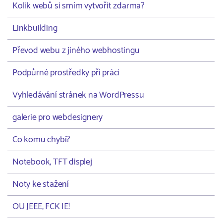
Kolik webů si smím vytvořit zdarma?
Linkbuilding
Převod webu z jiného webhostingu
Podpůrné prostředky při práci
Vyhledávání stránek na WordPressu
galerie pro webdesignery
Co komu chybí?
Notebook, TFT displej
Noty ke stažení
OU JEEE, FCK IE!