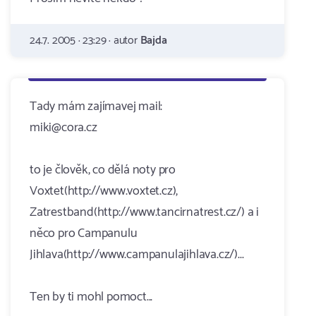
24.7. 2005 · 23:29 · autor
Bajda
Tady mám zajímavej mail:
miki@cora.cz
to je člověk, co dělá noty pro
Voxtet(http://www.voxtet.cz),
Zatrestband(http://www.tancirnatrest.cz/) a i
něco pro Campanulu
Jihlava(http://www.campanulajihlava.cz/)...
Ten by ti mohl pomoct...