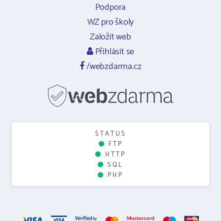
Podpora
WZ pro školy
Založit web
Přihlásit se
/webzdarma.cz
STATUS
FTP
HTTP
SQL
PHP