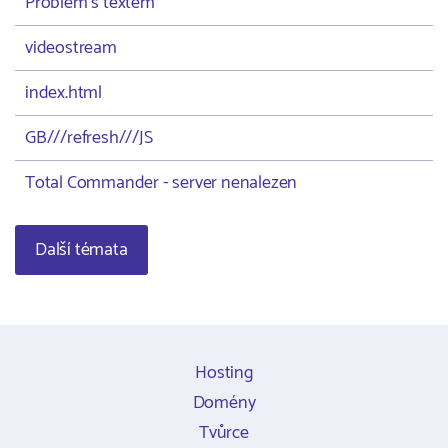
Problém s textem
videostream
index.html
GB///refresh///JS
Total Commander - server nenalezen
Další témata
Hosting
Domény
Tvůrce