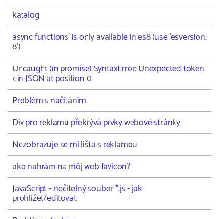
katalog
async functions' is only available in es8 (use 'esversion:
8')
Uncaught (in promise) SyntaxError: Unexpected token
< in JSON at position 0
Problém s načítáním
Div pro reklamu překrývá prvky webové stránky
Nezobrazuje se mi lišta s reklamou
ako nahrám na môj web favicon?
JavaScript - nečitelný soubor *.js - jak
prohlížet/editovat