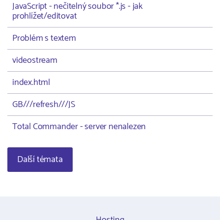
JavaScript - nečitelný soubor *.js - jak
prohlížet/editovat
Problém s textem
videostream
index.html
GB///refresh///JS
Total Commander - server nenalezen
Další témata