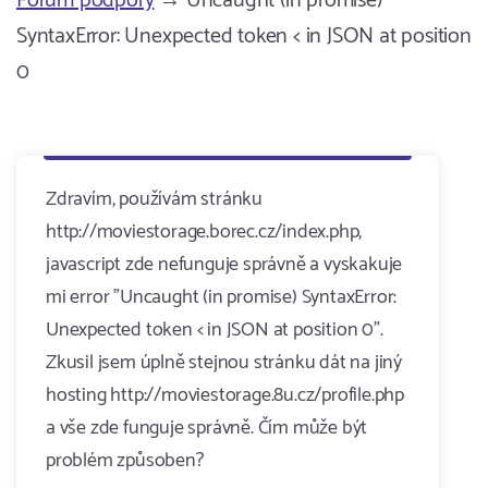
Fórum podpory
→ Uncaught (in promise)
SyntaxError: Unexpected token < in JSON at position
0
Zdravím, používám stránku
http://moviestorage.borec.cz/index.php,
javascript zde nefunguje správně a vyskakuje
mi error "Uncaught (in promise) SyntaxError:
Unexpected token < in JSON at position 0".
Zkusil jsem úplně stejnou stránku dát na jiný
hosting http://moviestorage.8u.cz/profile.php
a vše zde funguje správně. Čím může být
problém způsoben?