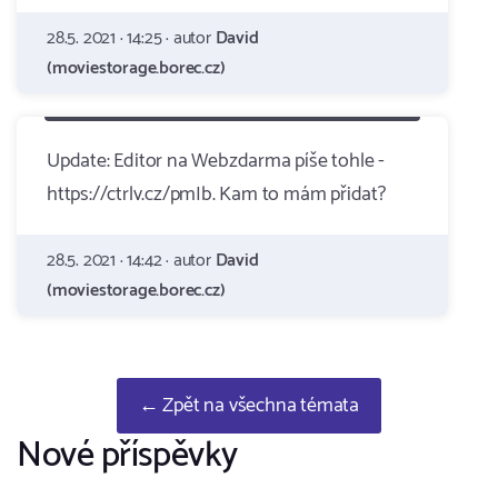
28.5. 2021 · 14:25 · autor
David
(moviestorage.borec.cz)
Update: Editor na Webzdarma píše tohle -
https://ctrlv.cz/pmIb. Kam to mám přidat?
28.5. 2021 · 14:42 · autor
David
(moviestorage.borec.cz)
← Zpět na všechna témata
Nové příspěvky