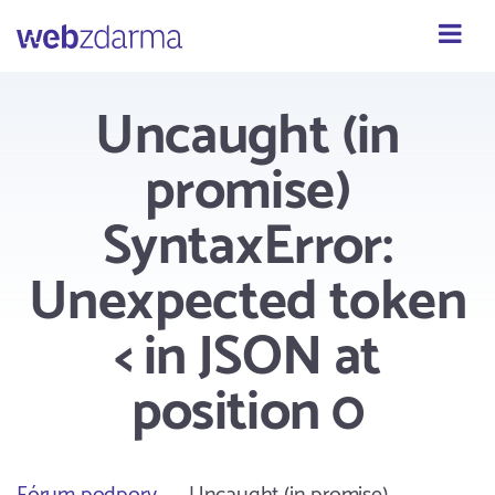
Webzdarma
Uncaught (in
promise)
SyntaxError:
Unexpected token
< in JSON at
position 0