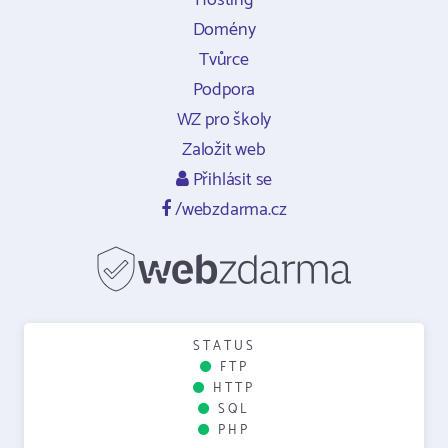
Hosting
Domény
Tvůrce
Podpora
WZ pro školy
Založit web
Přihlásit se
/webzdarma.cz
STATUS
FTP
HTTP
SQL
PHP