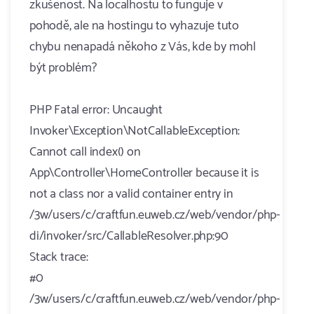
zkušenost. Na localhostu to funguje v
pohodě, ale na hostingu to vyhazuje tuto
chybu nenapadá někoho z Vás, kde by mohl
být problém?
PHP Fatal error: Uncaught
Invoker\Exception\NotCallableException:
Cannot call index() on
App\Controller\HomeController because it is
not a class nor a valid container entry in
/3w/users/c/craftfun.euweb.cz/web/vendor/php-
di/invoker/src/CallableResolver.php:90
Stack trace:
#0
/3w/users/c/craftfun.euweb.cz/web/vendor/php-