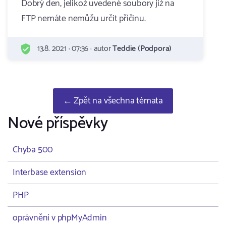
Dobrý den, jelikož uvedené soubory již na
FTP nemáte nemůžu určit příčinu.
13.8. 2021 · 07:36 · autor
Teddie (Podpora)
← Zpět na všechna témata
Nové příspěvky
Chyba 500
Interbase extension
PHP
oprávnění v phpMyAdmin