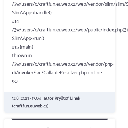
/3w/users/c/craftfun.euweb.cz/web/vendor/slim/slim/S
Slim\App->handle()
#14
/3w/users/c/craftfun.euweb.cz/web/public/index.php(31)
Slim\App->run()
#15 {main}
thrown in
/3w/users/c/craftfun.euweb.cz/web/vendor/php-
di/invoker/src/CallableResolver.php on line
90
12.8. 2021 · 17:04 · autor
Kryštof Linek
(craftfun.euweb.cz)