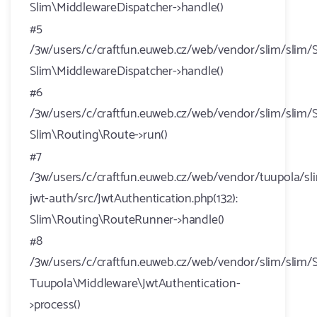
Slim\MiddlewareDispatcher->handle()
#5
/3w/users/c/craftfun.euweb.cz/web/vendor/slim/slim/S
Slim\MiddlewareDispatcher->handle()
#6
/3w/users/c/craftfun.euweb.cz/web/vendor/slim/slim/
Slim\Routing\Route->run()
#7
/3w/users/c/craftfun.euweb.cz/web/vendor/tuupola/sl
jwt-auth/src/JwtAuthentication.php(132):
Slim\Routing\RouteRunner->handle()
#8
/3w/users/c/craftfun.euweb.cz/web/vendor/slim/slim/S
Tuupola\Middleware\JwtAuthentication-
>process()