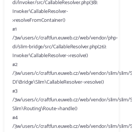
di/invoker/src/CallableResolver.php(38):
Invoker\CallableResolver-
>resolveFromContainer()
#1
/3w/users/c/craftfun.euweb.cz/web/vendor/php-
di/slim-bridge/src/CallableResolver.php(26):
Invoker\CallableResolver->resolve()
#2
/3w/users/c/craftfun.euweb.cz/web/vendor/slim/slim/S
DI\Bridge\Slim\CallableResolver->resolve()
#3
/3w/users/c/craftfun.euweb.cz/web/vendor/slim/slim/S
Slim\Routing\Route->handle()
#4
/3w/users/c/craftfun.euweb.cz/web/vendor/slim/slim/S