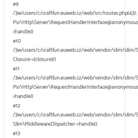
#9
/3w/users/c/craftfun.euweb.cz/web/src/routes.php(43):
Psr\Http\Server\RequestHandlerInterface@anonymous
>handle()
#10
/3w/users/c/craftfun.euweb.cz/web/vendor/slim/slim/S
Closure->{closure}()
#11
/3w/users/c/craftfun.euweb.cz/web/vendor/slim/slim/S
Psr\Http\Server\RequestHandlerInterface@anonymous
>handle()
#12
/3w/users/c/craftfun.euweb.cz/web/vendor/slim/slim/S
Slim\MiddlewareDispatcher->handle()
#13