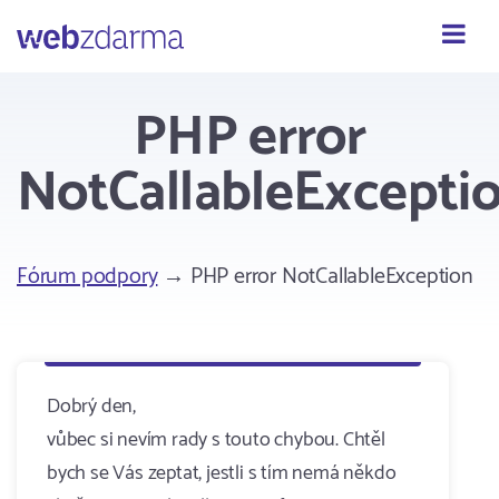
Webzdarma
PHP error
NotCallableExcepti
Fórum podpory
→ PHP error NotCallableException
Dobrý den,
vůbec si nevím rady s touto chybou. Chtěl
bych se Vás zeptat, jestli s tím nemá někdo