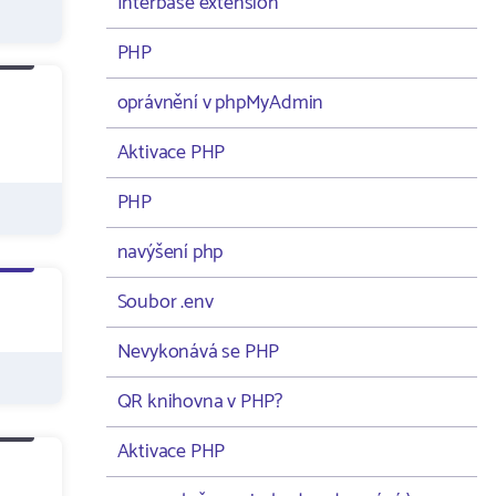
Interbase extension
PHP
oprávnění v phpMyAdmin
Aktivace PHP
PHP
navýšení php
Soubor .env
Nevykonává se PHP
QR knihovna v PHP?
Aktivace PHP