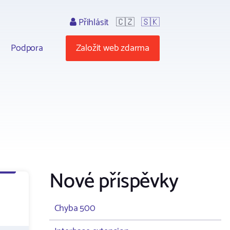
Přihlásit
🇨🇿
🇸🇰
Podpora
Založit web zdarma
Nové příspěvky
Chyba 500