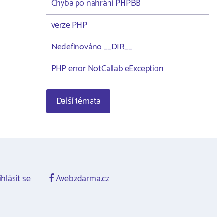
Chyba po nahrání PHPBB
verze PHP
Nedefinováno __DIR__
PHP error NotCallableException
Další témata
ihlásit se
/webzdarma.cz