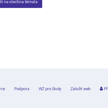
t na všechna témata
rce
Podpora
WZ pro školy
Založit web
Př