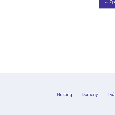
← Zpě
Hosting
Domény
Tvů