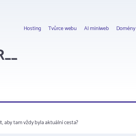
Hosting
Tvůrce webu
AI miniweb
Domény
R__
t, aby tam vždy byla aktuální cesta?