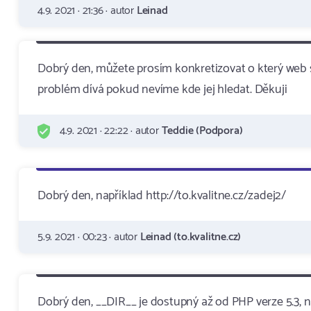
4.9. 2021 · 21:36 · autor
Leinad
Dobrý den, můžete prosím konkretizovat o který web 
problém dívá pokud nevíme kde jej hledat. Děkuji
4.9. 2021 · 22:22 · autor
Teddie (Podpora)
Dobrý den, například http://to.kvalitne.cz/zadej2/
5.9. 2021 · 00:23 · autor
Leinad (to.kvalitne.cz)
Dobrý den, __DIR__ je dostupný až od PHP verze 5.3, n