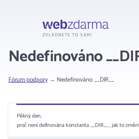
Webzdarma
ZVLÁDNETE TO SAMI
Nedefinováno __DI
Fórum podpory
→ Nedefinováno __DIR__
Pěkný den,
proč není definována konstanta __DIR__ , jak to změni