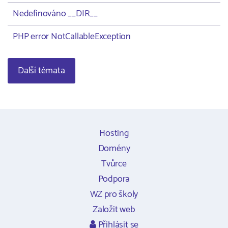
Nedefinováno __DIR__
PHP error NotCallableException
Další témata
Hosting
Domény
Tvůrce
Podpora
WZ pro školy
Založit web
Přihlásit se