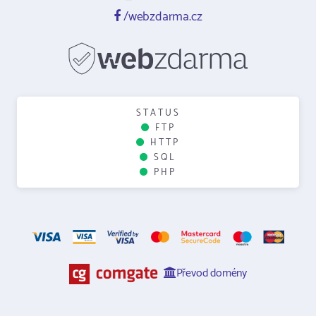
/webzdarma.cz
STATUS
FTP
HTTP
SQL
PHP
Převod domény