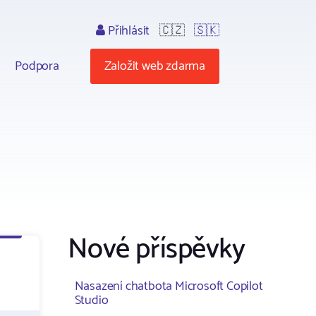
Přihlásit
🇨🇿
🇸🇰
Podpora
Založit web zdarma
Nové příspěvky
Nasazení chatbota Microsoft Copilot
Studio