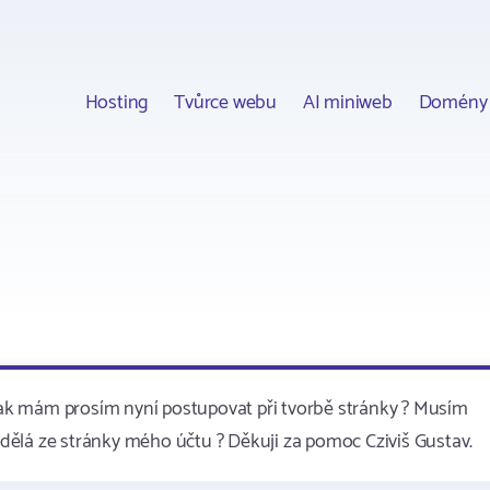
Hosting
Tvůrce webu
AI miniweb
Domény
ak mám prosím nyní postupovat při tvorbě stránky ? Musím
o dělá ze stránky mého účtu ? Děkuji za pomoc Cziviš Gustav.