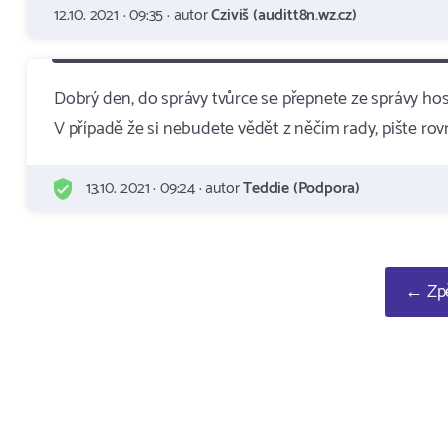
12.10. 2021 · 09:35 · autor
Cziviš (auditt8n.wz.cz)
Dobrý den, do správy tvůrce se přepnete ze správy h
V případě že si nebudete vědět z něčím rady, pište
13.10. 2021 · 09:24 · autor
Teddie (Podpora)
← Zpě