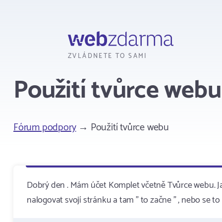
Webzdarma
ZVLÁDNETE TO SAMI
Použití tvůrce webu
Fórum podpory
→ Použití tvůrce webu
Dobrý den . Mám účet Komplet včetně Tvůrce webu. J
nalogovat svojí stránku a tam " to začne " , nebo se t