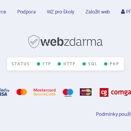
rce
Podpora
WZ pro školy
Založit web
Př
STATUS
FTP
HTTP
SQL
PHP
Podmínky použit