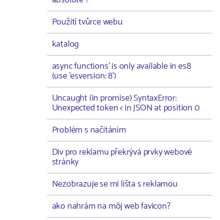
absolute ?
Použití tvůrce webu
katalog
async functions' is only available in es8
(use 'esversion: 8')
Uncaught (in promise) SyntaxError:
Unexpected token < in JSON at position 0
Problém s načítáním
Div pro reklamu překrývá prvky webové
stránky
Nezobrazuje se mi lišta s reklamou
ako nahrám na môj web favicon?