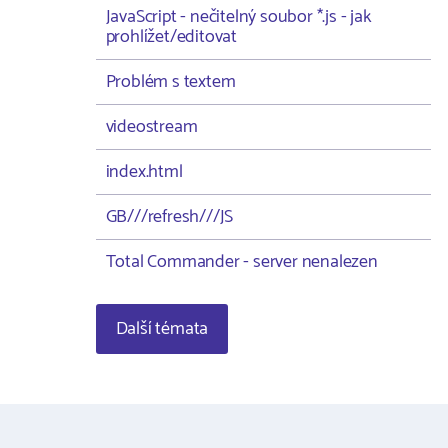
JavaScript - nečitelný soubor *.js - jak
prohlížet/editovat
Problém s textem
videostream
index.html
GB///refresh///JS
Total Commander - server nenalezen
Další témata