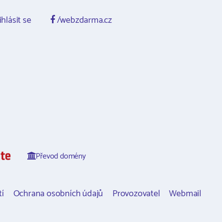
ihlásit se
/webzdarma.cz
Převod domény
í
Ochrana osobních údajů
Provozovatel
Webmail