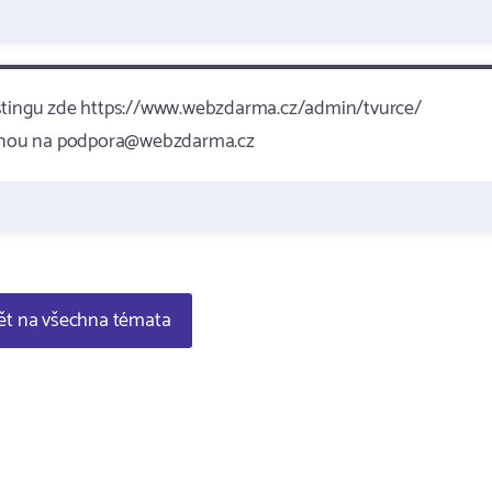
ostingu zde https://www.webzdarma.cz/admin/tvurce/
 rovnou na podpora@webzdarma.cz
t na všechna témata