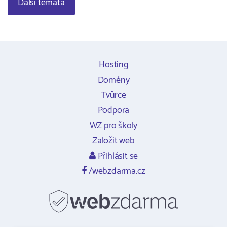
Další témata
Hosting
Domény
Tvůrce
Podpora
WZ pro školy
Založit web
Přihlásit se
/webzdarma.cz