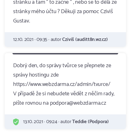
stránku a tam " to začne " , nebo se to dělá ze
stránky mého účtu ? Děkuji za pomoc Cziviš
Gustav.
12.10. 2021 · 09:35 · autor
Cziviš (auditt8n.wz.cz)
Dobrý den, do správy tvůrce se přepnete ze
správy hostingu zde
https://www.webzdarma.cz/admin/tvurce/
V případě že si nebudete vědět z něčím rady,
pište rovnou na podpora@webzdarma.cz
13.10. 2021 · 09:24 · autor
Teddie (Podpora)