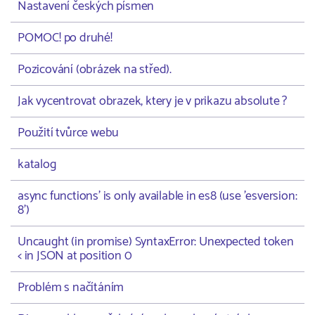
Nastavení českých písmen
POMOC! po druhé!
Pozicování (obrázek na střed).
Jak vycentrovat obrazek, ktery je v prikazu absolute ?
Použití tvůrce webu
katalog
async functions' is only available in es8 (use 'esversion:
8')
Uncaught (in promise) SyntaxError: Unexpected token
< in JSON at position 0
Problém s načítáním