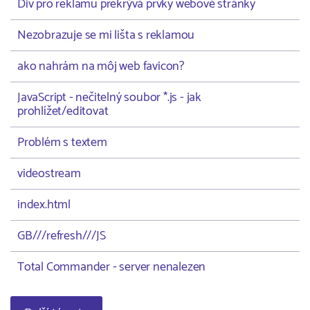
Div pro reklamu překrývá prvky webové stránky
Nezobrazuje se mi lišta s reklamou
ako nahrám na môj web favicon?
JavaScript - nečitelný soubor *.js - jak
prohlížet/editovat
Problém s textem
videostream
index.html
GB///refresh///JS
Total Commander - server nenalezen