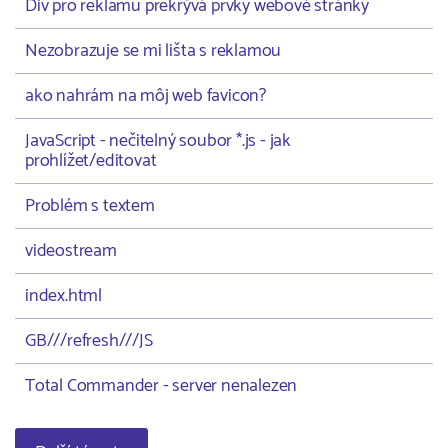
Div pro reklamu překrývá prvky webové stránky
Nezobrazuje se mi lišta s reklamou
ako nahrám na môj web favicon?
JavaScript - nečitelný soubor *.js - jak
prohlížet/editovat
Problém s textem
videostream
index.html
GB///refresh///JS
Total Commander - server nenalezen