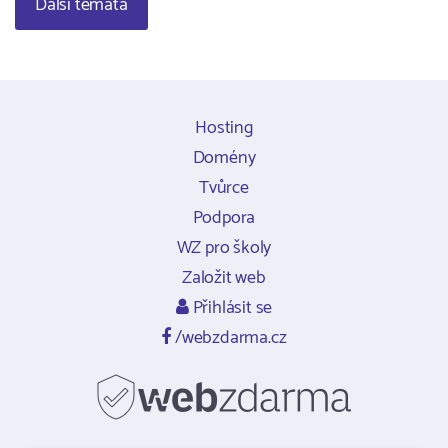
Další témata
Hosting
Domény
Tvůrce
Podpora
WZ pro školy
Založit web
Přihlásit se
/webzdarma.cz