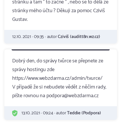
stránku a tam " to začne " , nebo se to dělá ze
stránky mého účtu ? Děkuji za pomoc Cziviš
Gustav.
12.10. 2021 · 09:35 · autor
Cziviš (auditt8n.wz.cz)
Dobrý den, do správy tvůrce se přepnete ze
správy hostingu zde
https://www.webzdarma.cz/admin/tvurce/
V případě že si nebudete vědět z něčím rady,
pište rovnou na podpora@webzdarma.cz
13.10. 2021 · 09:24 · autor
Teddie (Podpora)