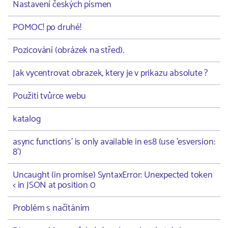
Nastavení českých písmen
POMOC! po druhé!
Pozicování (obrázek na střed).
Jak vycentrovat obrazek, ktery je v prikazu absolute ?
Použití tvůrce webu
katalog
async functions' is only available in es8 (use 'esversion:
8')
Uncaught (in promise) SyntaxError: Unexpected token
< in JSON at position 0
Problém s načítáním