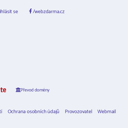
ihlásit se
/webzdarma.cz
Převod domény
í
Ochrana osobních údajů
Provozovatel
Webmail