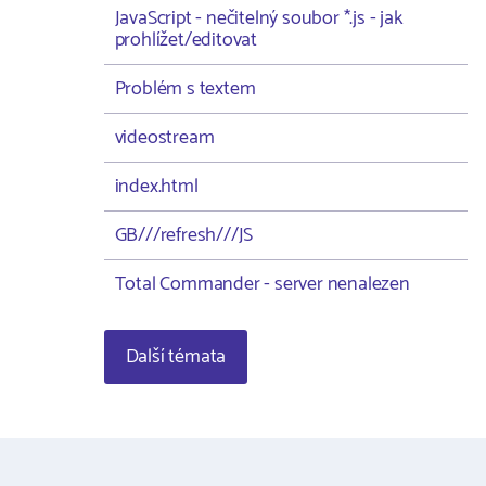
JavaScript - nečitelný soubor *.js - jak
prohlížet/editovat
Problém s textem
videostream
index.html
GB///refresh///JS
Total Commander - server nenalezen
Další témata