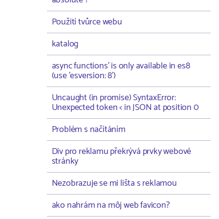
absolute ?
Použití tvůrce webu
katalog
async functions' is only available in es8
(use 'esversion: 8')
Uncaught (in promise) SyntaxError:
Unexpected token < in JSON at position 0
Problém s načítáním
Div pro reklamu překrývá prvky webové
stránky
Nezobrazuje se mi lišta s reklamou
ako nahrám na môj web favicon?