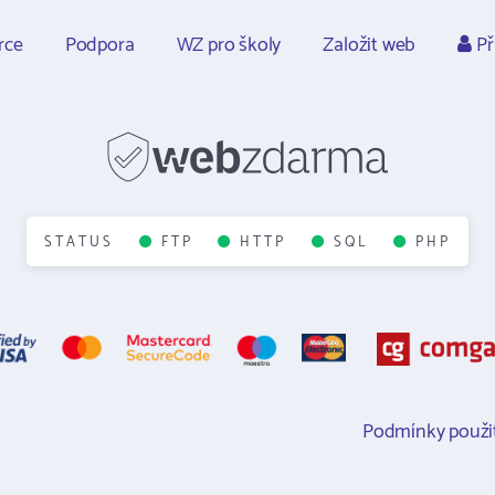
rce
Podpora
WZ pro školy
Založit web
Př
STATUS
FTP
HTTP
SQL
PHP
Podmínky použit