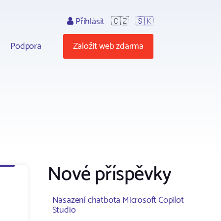
Přihlásit
🇨🇿
🇸🇰
Podpora
Založit web zdarma
Nové příspěvky
Nasazení chatbota Microsoft Copilot
Studio