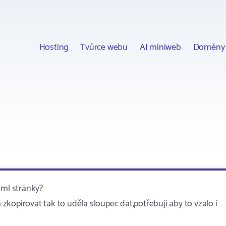
Hosting
Tvůrce webu
AI miniweb
Domény
tml stránky?
kopírovat tak to uděla sloupec dat,potřebuji aby to vzalo i