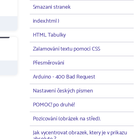
Smazani stranek
index.html )
HTML Tabulky
Zalamování textu pomocí CSS
Přesměrování
Arduino - 400 Bad Request
Nastavení českých písmen
POMOC! po druhé!
Pozicování (obrázek na střed).
Jak vycentrovat obrazek, ktery je v prikazu