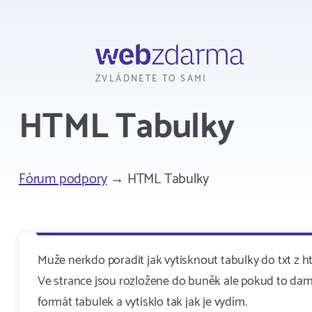
Webzdarma
ZVLÁDNETE TO SAMI
HTML Tabulky
Fórum podpory
→ HTML Tabulky
Muže nerkdo poradit jak vytisknout tabulky do txt z h
Ve strance jsou rozložene do buněk ale pokud to dam z
formát tabulek a vytisklo tak jak je vydím.