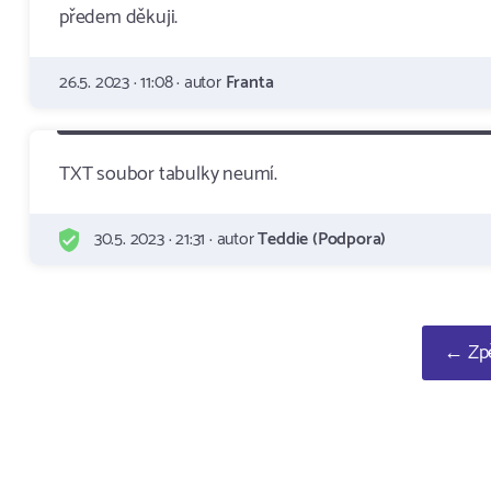
předem děkuji.
26.5. 2023 · 11:08 · autor
Franta
TXT soubor tabulky neumí.
30.5. 2023 · 21:31 · autor
Teddie (Podpora)
← Zpě