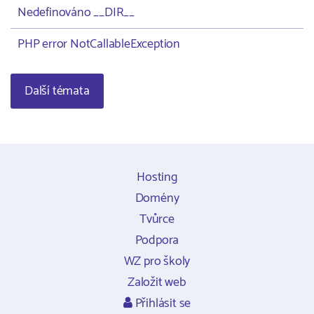
Nedefinováno __DIR__
PHP error NotCallableException
Další témata
Hosting
Domény
Tvůrce
Podpora
WZ pro školy
Založit web
Přihlásit se