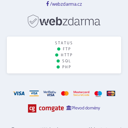
/webzdarma.cz
STATUS
FTP
HTTP
SQL
PHP
Převod domény