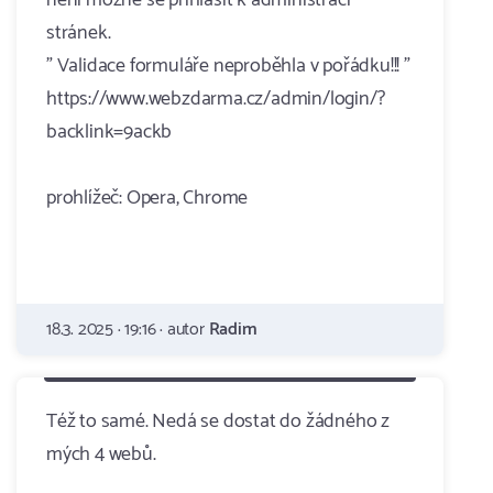
není možné se přihlásit k administraci
stránek.
" Validace formuláře neproběhla v pořádku!!! "
https://www.webzdarma.cz/admin/login/?
backlink=9ackb
prohlížeč: Opera, Chrome
18.3. 2025 · 19:16 · autor
Radim
Též to samé. Nedá se dostat do žádného z
mých 4 webů.