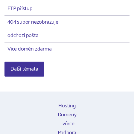
FTP přístup
404 subor nezobrazuje
odchozí pošta
Více domén zdarma
Další témata
Hosting
Domény
Tvůrce
Podpora