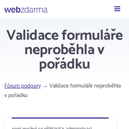
Webzdarma
Validace formuláře
neproběhla v
pořádku
Fórum podpory
→ Validace formuláře neproběhla
v pořádku