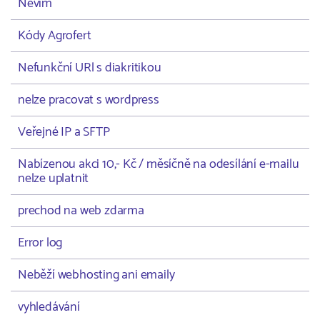
Nevím
Kódy Agrofert
Nefunkční URl s diakritikou
nelze pracovat s wordpress
Veřejné IP a SFTP
Nabízenou akci 10,- Kč / měsíčně na odesílání e-mailu
nelze uplatnit
prechod na web zdarma
Error log
Neběží webhosting ani emaily
vyhledávání