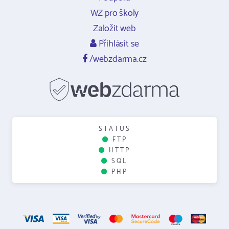
WZ pro školy
Založit web
Přihlásit se
/webzdarma.cz
STATUS
FTP
HTTP
SQL
PHP