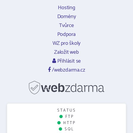
Hosting
Domény
Tvůrce
Podpora
WZ pro školy
Založit web
Přihlásit se
/webzdarma.cz
STATUS
FTP
HTTP
SQL