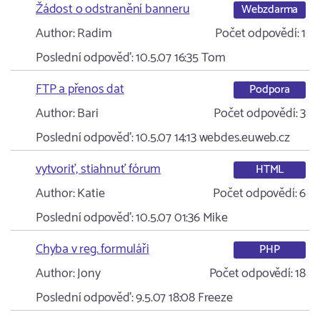
Žádost o odstranění banneru
Webzdarma
Author:
Radim
Počet odpovědí:
1
Poslední odpověď:
10.5.07 16:35
Tom
FTP a přenos dat
Podpora
Author:
Bari
Počet odpovědí:
3
Poslední odpověď:
10.5.07 14:13
webdes.euweb.cz
vytvoriť, stiahnuť fórum
HTML
Author:
Katie
Počet odpovědí:
6
Poslední odpověď:
10.5.07 01:36
Mike
Chyba v reg. formuláři
PHP
Author:
Jony
Počet odpovědí:
18
Poslední odpověď:
9.5.07 18:08
Freeze