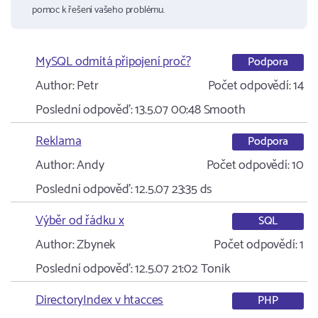
pomoc k řešení vašeho problému.
MySQL odmítá připojení proč?
Podpora
Author:
Petr
Počet odpovědí:
14
Poslední odpověď:
13.5.07 00:48
Smooth
Reklama
Podpora
Author:
Andy
Počet odpovědí:
10
Poslední odpověď:
12.5.07 23:35
ds
Výběr od řádku x
SQL
Author:
Zbynek
Počet odpovědí:
1
Poslední odpověď:
12.5.07 21:02
Tonik
DirectoryIndex v htacces
PHP