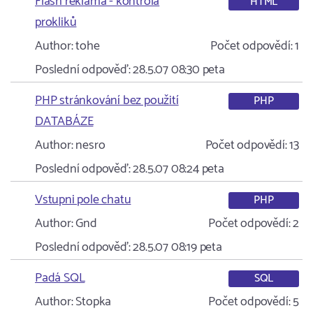
Flash reklama - kontrola
HTML
prokliků
Author:
tohe
Počet odpovědí:
1
Poslední odpověď:
28.5.07 08:30
peta
PHP stránkování bez použití
PHP
DATABÁZE
Author:
nesro
Počet odpovědí:
13
Poslední odpověď:
28.5.07 08:24
peta
Vstupni pole chatu
PHP
Author:
Gnd
Počet odpovědí:
2
Poslední odpověď:
28.5.07 08:19
peta
Padá SQL
SQL
Author:
Stopka
Počet odpovědí:
5