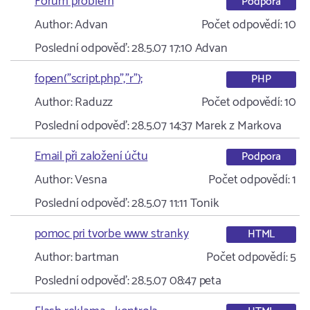
Forum problem
Podpora
Author:
Advan
Počet odpovědí:
10
Poslední odpověď:
28.5.07 17:10
Advan
fopen("script.php","r");
PHP
Author:
Raduzz
Počet odpovědí:
10
Poslední odpověď:
28.5.07 14:37
Marek z Markova
Email při založení účtu
Podpora
Author:
Vesna
Počet odpovědí:
1
Poslední odpověď:
28.5.07 11:11
Tonik
pomoc pri tvorbe www stranky
HTML
Author:
bartman
Počet odpovědí:
5
Poslední odpověď:
28.5.07 08:47
peta