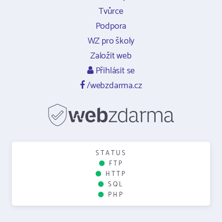
Tvůrce
Podpora
WZ pro školy
Založit web
Přihlásit se
/webzdarma.cz
STATUS
FTP
HTTP
SQL
PHP