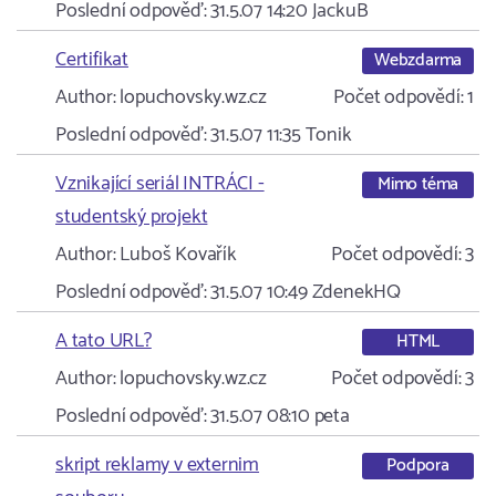
Poslední odpověď:
31.5.07 14:20
JackuB
Certifikat
Webzdarma
Author:
lopuchovsky.wz.cz
Počet odpovědí:
1
Poslední odpověď:
31.5.07 11:35
Tonik
Vznikající seriál INTRÁCI -
Mimo téma
studentský projekt
Author:
Luboš Kovařík
Počet odpovědí:
3
Poslední odpověď:
31.5.07 10:49
ZdenekHQ
A tato URL?
HTML
Author:
lopuchovsky.wz.cz
Počet odpovědí:
3
Poslední odpověď:
31.5.07 08:10
peta
skript reklamy v externim
Podpora