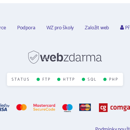
rce
Podpora
WZ pro školy
Založit web
Př
STATUS
FTP
HTTP
SQL
PHP
Podmínky použit