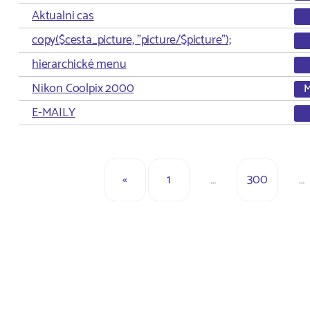
Aktualni cas
copy($cesta_picture, "picture/$picture");
hierarchické menu
Nikon Coolpix 2000
M
E-MAILY
«
1
…
300
…