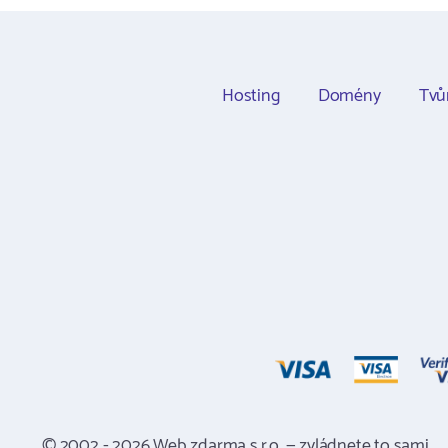
Hosting
Domény
Tvů
© 2002 - 2026 Web zdarma s.r.o. — zvládnete to sami