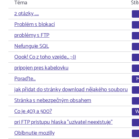
Téma
Ští
2 otázky .....
Problém s blokací
problémy s FTP
Nefunguje SQL
Oook! Co z toho vzejde... ;-))
pripojen pres kabelovku
Poraďte...
M
jak přidat do stránky download nějakého souboru
Stránka s nebezpečným obsahem
Co je 403 a 500?
W
pri FTP pristupu hlaska "uzivatel neexistuje"
Oblbnutie mozilly