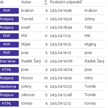
tek
Autor
∑
Poslední odpověď
krabon
4
24.5.04 19:46
krabon
PHP
Tomáš
1
24.5.04 19:24
Johny
Podpora
Josef
1
24.5.04 18:44
Fido
Podpora
MK
11
24.5.04 17:15
MK
PHP
Nípal
9
24.5.04 16:15
etgerg
PHP
jose
5
24.5.04 16:13
jose
PHP
Radek Šerý
0
24.5.04 16:08
Radek Šerý
imo téma
jose
4
24.5.04 16:04
jose
HTML
Honza
19
24.5.04 14:56
nitro
Podpora
Johny
6
24.5.04 12:53
Tomík
ebzdarma
silencer
5
24.5.04 12:48
Tomík
Podpora
tomas
4
24.5.04 12:12
tomas
HTML