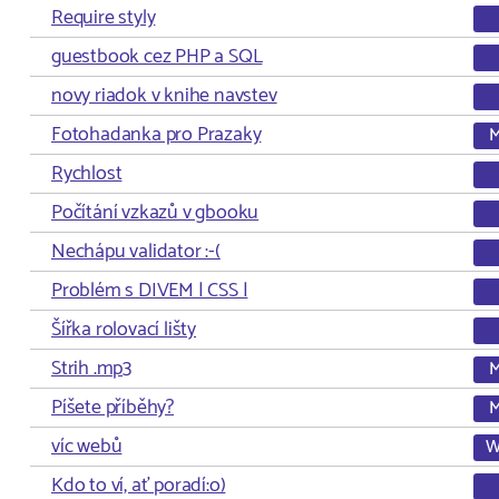
Require styly
guestbook cez PHP a SQL
novy riadok v knihe navstev
Fotohadanka pro Prazaky
M
Rychlost
Počítání vzkazů v gbooku
Nechápu validator :-(
Problém s DIVEM | CSS |
Šířka rolovací lišty
Strih .mp3
M
Píšete příběhy?
M
víc webů
W
Kdo to ví, ať poradí:o)