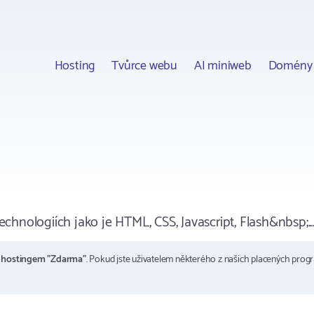
Hosting
Tvůrce webu
AI miniweb
Domény
chnologiích jako je HTML, CSS, Javascript, Flash&nbsp;...)
m
hostingem "Zdarma"
. Pokud jste uživatelem některého z našich placených prog