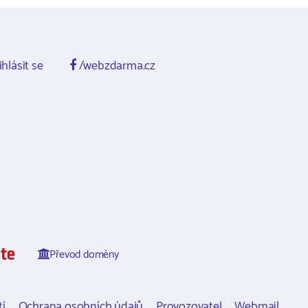
ihlásit se
/webzdarma.cz
Převod domény
í
Ochrana osobních údajů
Provozovatel
Webmail