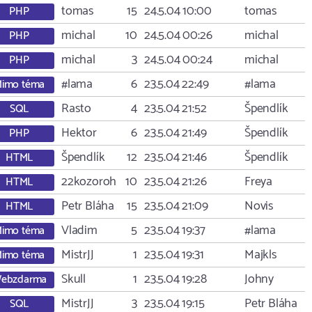
tomas
15
24.5.04 10:00
tomas
PHP
michal
10
24.5.04 00:26
michal
PHP
michal
3
24.5.04 00:24
michal
PHP
#lama
6
23.5.04 22:49
#lama
imo téma
Rasto
4
23.5.04 21:52
Špendlík
SQL
Hektor
6
23.5.04 21:49
Špendlík
PHP
Špendlík
12
23.5.04 21:46
Špendlík
HTML
22kozoroh
10
23.5.04 21:26
Freya
HTML
Petr Bláha
15
23.5.04 21:09
Novis
HTML
Vladim
5
23.5.04 19:37
#lama
imo téma
MistrJJ
1
23.5.04 19:31
Majkls
imo téma
Skull
1
23.5.04 19:28
Johny
ebzdarma
MistrJJ
3
23.5.04 19:15
Petr Bláha
SQL