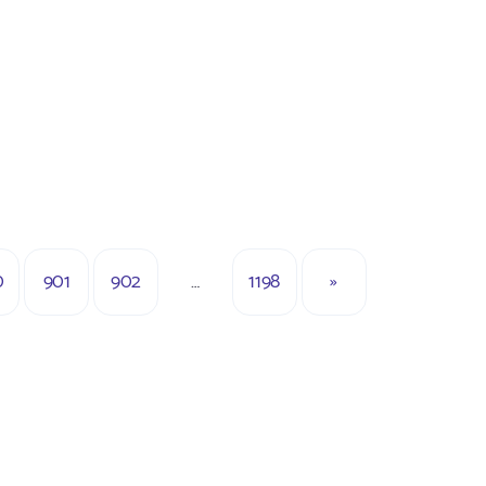
0
901
902
…
1198
»