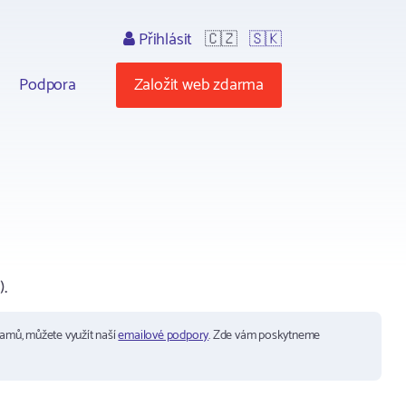
Přihlásit
🇨🇿
🇸🇰
Podpora
Založit web zdarma
.
ramů, můžete využít naší
emailové podpory
. Zde vám poskytneme