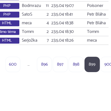
Bodmrazu
11
23.5.04 19:07
Poisoner
PHP
SatoS
2
23.5.04 18:41
Petr Bláha
PHP
meca
4
23.5.04 18:38
Petr Bláha
HTML
Tomm
2
23.5.04 18:30
Tomm
imo téma
Serjožka
7
23.5.04 18:26
meca
HTML
600
…
896
897
898
899
90