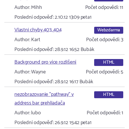
Author:
Mihh
Počet odpovědí:
11
Poslední odpověď:
2.10.12 13:09
peta1
Vlastni chyby 403, 404
Webzdarma
Author:
Kart
Počet odpovědí:
3
Poslední odpověď:
28.9.12 16:52
Bubák
Background pro více rozlišení
HTML
Author:
Wayne
Počet odpovědí:
5
Poslední odpověď:
28.9.12 16:17
Bubák
nezobrazovanie "pathway" v
HTML
address bar prehliadača
Author:
lubo
Počet odpovědí:
1
Poslední odpověď:
26.9.12 15:42
peta1