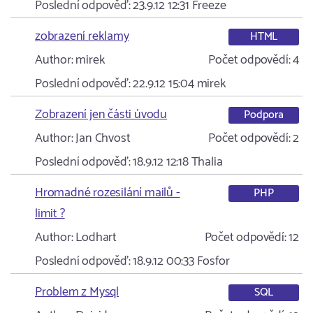
Poslední odpověď:
23.9.12 12:31
Freeze
zobrazení reklamy
HTML
Author:
mirek
Počet odpovědí:
4
Poslední odpověď:
22.9.12 15:04
mirek
Zobrazení jen části úvodu
Podpora
Author:
Jan Chvost
Počet odpovědí:
2
Poslední odpověď:
18.9.12 12:18
Thalia
Hromadné rozesilání mailů -
PHP
limit ?
Author:
Lodhart
Počet odpovědí:
12
Poslední odpověď:
18.9.12 00:33
Fosfor
Problem z Mysql
SQL