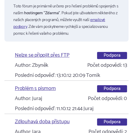
Toto fórum je primárně určeno pro řešení problémů spojených s
naším
hostingem "Zdarma"
. Pokud jste uživatelem některého z
našich placených programů, můžete využít naší
emailové
podpory
. Zde vám poskytneme rychlejší a specializovanou
pomoc k řešení vašeho problému.
Nelze se připojit přes FTP
Podpora
Author:
Zbyněk
Počet odpovědí:
13
Poslední odpověď:
13.10.12 20:09
Tomík
Problém s písmom
Podpora
Author:
Juraj
Počet odpovědí:
0
Poslední odpověď:
11.10.12 21:44
Juraj
Zdlouhavá doba přístupu
Podpora
Author:
Jara
Počet odpovědí:
2