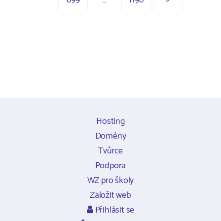
899
…
1198
»
Hosting
Domény
Tvůrce
Podpora
WZ pro školy
Založit web
Přihlásit se