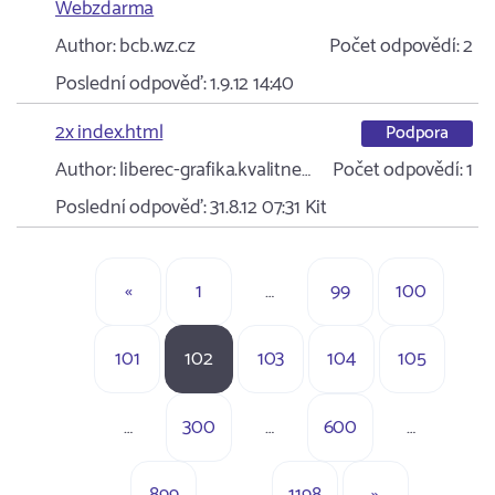
Webzdarma
Author:
bcb.wz.cz
Počet odpovědí:
2
Poslední odpověď:
1.9.12 14:40
2x index.html
Podpora
Author:
liberec-grafika.kvalitne…
Počet odpovědí:
1
Poslední odpověď:
31.8.12 07:31
Kit
«
1
…
99
100
101
102
103
104
105
…
300
…
600
…