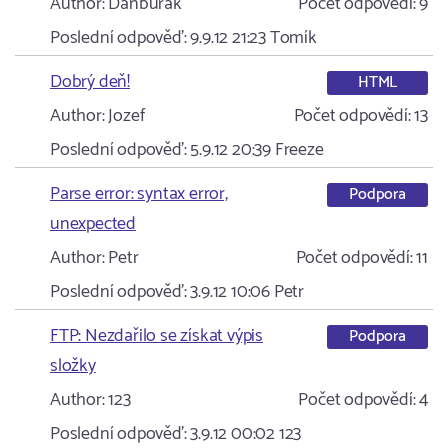
Author:
Danburak
Počet odpovědí:
9
Poslední odpověď:
9.9.12 21:23
Tomík
Dobrý deň!
HTML
Author:
Jozef
Počet odpovědí:
13
Poslední odpověď:
5.9.12 20:39
Freeze
Parse error: syntax error,
Podpora
unexpected
Author:
Petr
Počet odpovědí:
11
Poslední odpověď:
3.9.12 10:06
Petr
FTP: Nezdařilo se získat výpis
Podpora
složky
Author:
123
Počet odpovědí:
4
Poslední odpověď:
3.9.12 00:02
123