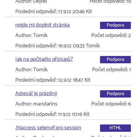
Author:
Dejvid
Počet odpovědí:
19
Poslední odpověď:
17.9.12 20:46
Kit
nejde mi doplnit stránka
Podpora
Author:
Tomík
Počet odpovědí:
2
Poslední odpověď:
16.9.12 09:33
Tomík
Jak na počitadlo přístupů?
Podpora
Author:
Tomík
Počet odpovědí:
1
Poslední odpověď:
12.9.12 18:47
Kit
Adresář je prázdný
Podpora
Author:
mandarins
Počet odpovědí:
6
Poslední odpověď:
11.9.12 10:16
Kit
.htaccess setenvif pro session
HTML