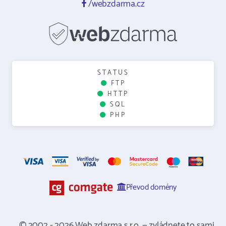
/webzdarma.cz
STATUS
FTP
HTTP
SQL
PHP
Převod domény
© 2002 - 2026 Web zdarma s.r.o. — zvládnete to sami