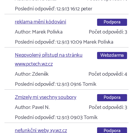
Poslední odpověď:
12.9.13 16:12
peter
reklama mění kódování
Podpora
Author:
Marek Polívka
Počet odpovědí:
3
Poslední odpověď:
12.9.13 10:09
Marek Polívka
Nepovolený přístup! na stránku
Webzdarma
www.pctech.wz.cz
Author:
Zdeněk
Počet odpovědí:
4
Poslední odpověď:
12.9.13 09:16
Tomík
Zmizely mi vsechny soubory
Podpora
Author:
Pavel N.
Počet odpovědí:
3
Poslední odpověď:
12.9.13 09:03
Tomík
nefunkční weby xy.wz.cz
Podpora