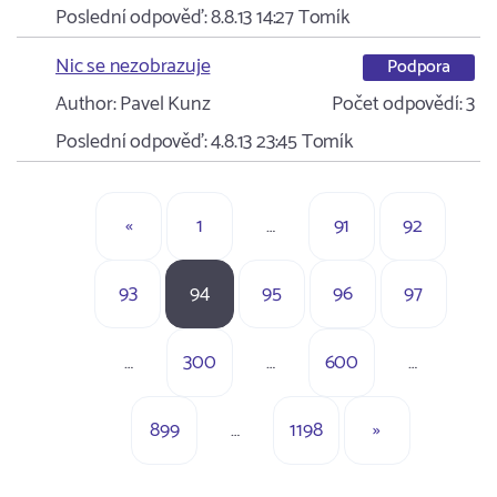
Poslední odpověď:
8.8.13 14:27
Tomík
Nic se nezobrazuje
Podpora
Author:
Pavel Kunz
Počet odpovědí:
3
Poslední odpověď:
4.8.13 23:45
Tomík
«
1
…
91
92
93
94
95
96
97
…
300
…
600
…
899
…
1198
»