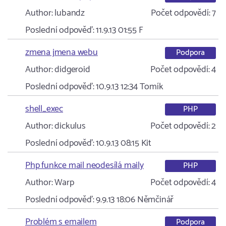
Author:
lubandz
Počet odpovědí:
7
Poslední odpověď:
11.9.13 01:55
F
zmena jmena webu
Podpora
Author:
didgeroid
Počet odpovědí:
4
Poslední odpověď:
10.9.13 12:34
Tomík
shell_exec
PHP
Author:
dickulus
Počet odpovědí:
2
Poslední odpověď:
10.9.13 08:15
Kit
Php funkce mail neodesílá maily
PHP
Author:
Warp
Počet odpovědí:
4
Poslední odpověď:
9.9.13 18:06
Němčinář
Problém s emailem
Podpora