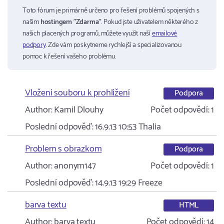
Toto fórum je primárně určeno pro řešení problémů spojených s
naším
hostingem "Zdarma"
. Pokud jste uživatelem některého z
našich placených programů, můžete využít naší
emailové
podpory
. Zde vám poskytneme rychlejší a specializovanou
pomoc k řešení vašeho problému.
Vložení souboru k prohlížení
Podpora
Author:
Kamil Dlouhy
Počet odpovědí:
1
Poslední odpověď:
16.9.13 10:53
Thalia
Problem s obrazkom
Podpora
Author:
anonym147
Počet odpovědí:
1
Poslední odpověď:
14.9.13 19:29
Freeze
barva textu
HTML
Author:
barva textu
Počet odpovědí:
14