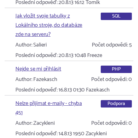
Poslední odpověď:
20.8.13 16:12
Tomík
Jak vložit svoje tabulky z
SQL
Lokálního stroje, do databáze
zde na serveru?
Author:
Salieri
Počet odpovědí:
5
Poslední odpověď:
20.8.13 10:48
Freeze
Nejde se mi přihlásit
PHP
Author:
Fazekasch
Počet odpovědí:
0
Poslední odpověď:
16.8.13 01:30
Fazekasch
Nelze přijímat e-maily - chyba
Podpora
451
Author:
Zacykleni
Počet odpovědí:
0
Poslední odpověď:
14.8.13 19:50
Zacykleni