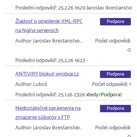
Poslední odpověď:
25.2.26 16:29
Jaroslav (krestanstvo…
Žiadosť o povolenie XML-RPC
Podpora
na Nginx serveroch
Author:
Jaroslav (krestanstvo…
Počet odpovědí:
0
Poslední odpověď:
25.2.26 16:23
-
ANTIVIRY blokuji vyrobce.cz
Podpora
Author:
Luboš
Počet odpovědí:
1
Poslední odpověď:
25.1.26 23:26
xtedy (Podpora)
Nedostatočné oprávnenia na
Podpora
zmazanie súborov v FTP
Author:
Jaroslav (krestanstvo…
Počet odpovědí: