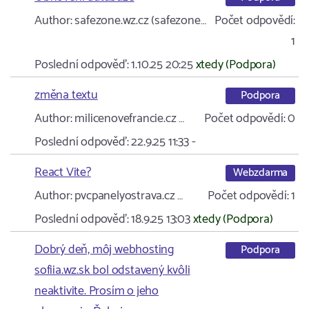
Author:
safezone.wz.cz (safezone…
Počet odpovědí:
1
Poslední odpověď:
1.10.25 20:25
xtedy (Podpora)
změna textu
Podpora
Author:
milicenovefrancie.cz …
Počet odpovědí:
0
Poslední odpověď:
22.9.25 11:33
-
React Vite?
Webzdarma
Author:
pvcpanelyostrava.cz …
Počet odpovědí:
1
Poslední odpověď:
18.9.25 13:03
xtedy (Podpora)
Dobrý deň, môj webhosting
Podpora
sofiia.wz.sk bol odstavený kvôli
neaktivite. Prosím o jeho