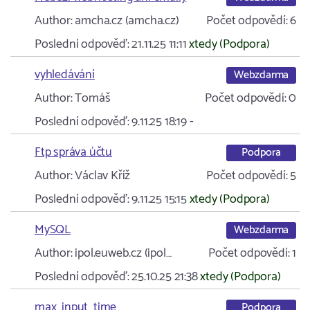
Author:
amcha.cz (amcha.cz)
Počet odpovědí:
6
Poslední odpověď:
21.11.25 11:11
xtedy (Podpora)
vyhledávání
Webzdarma
Author:
Tomáš
Počet odpovědí:
0
Poslední odpověď:
9.11.25 18:19
-
Ftp správa účtu
Podpora
Author:
Václav Kříž
Počet odpovědí:
5
Poslední odpověď:
9.11.25 15:15
xtedy (Podpora)
MySQL
Webzdarma
Author:
ipol.euweb.cz (ipol…
Počet odpovědí:
1
Poslední odpověď:
25.10.25 21:38
xtedy (Podpora)
max_input_time
Podpora