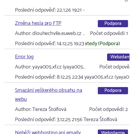
0
Poslední odpověď:
22.1.26 19:21
-
Změna hesla pro FTP
Podpora
Author:
dlouhechvile.euweb.cz …
Počet odpovědí:
1
Poslední odpověď:
14.12.25 19:23
xtedy (Podpora)
Error log
Webzdarm
Author:
yaya005.xf.cz (yaya005…
Počet odpovědí
Poslední odpověď:
8.12.25 22:34
yaya005.xf.cz (yaya00
Smazání veškerého obsahu na
Podpora
webu
Author:
Tereza Štolfová
Počet odpovědí:
2
Poslední odpověď:
3.12.25 21:56
Tereza Štolfová
Neběží webhosting ani emaily
Webzdarma