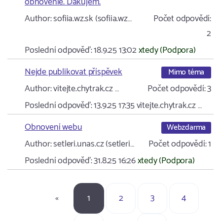
obnovenie. Ďakujem.
Author:
sofiia.wz.sk (sofiia.wz…
Počet odpovědí:
2
Poslední odpověď:
18.9.25 13:02
xtedy (Podpora)
Nejde publikovat příspěvek
Mimo téma
Author:
vitejte.chytrak.cz …
Počet odpovědí:
3
Poslední odpověď:
13.9.25 17:35
vitejte.chytrak.cz …
Obnovení webu
Webzdarma
Author:
setleri.unas.cz (setleri…
Počet odpovědí:
1
Poslední odpověď:
31.8.25 16:26
xtedy (Podpora)
«
1
2
3
4