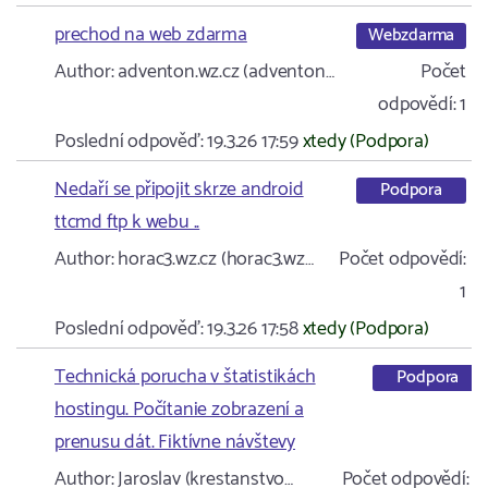
prechod na web zdarma
Webzdarma
Author:
adventon.wz.cz (adventon…
Počet
odpovědí:
1
Poslední odpověď:
19.3.26 17:59
xtedy (Podpora)
Nedaří se připojit skrze android
Podpora
ttcmd ftp k webu ..
Author:
horac3.wz.cz (horac3.wz…
Počet odpovědí:
1
Poslední odpověď:
19.3.26 17:58
xtedy (Podpora)
Technická porucha v štatistikách
Podpora
hostingu. Počítanie zobrazení a
prenusu dát. Fiktívne návštevy
Author:
Jaroslav (krestanstvo…
Počet odpovědí:
2