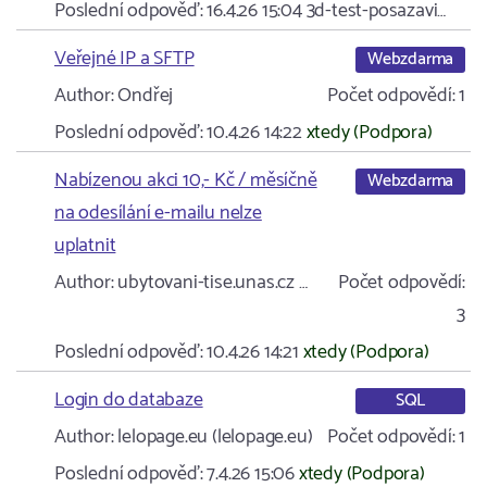
Poslední odpověď:
16.4.26 15:04
3d-test-posazavi…
Veřejné IP a SFTP
Webzdarma
Author:
Ondřej
Počet odpovědí:
1
Poslední odpověď:
10.4.26 14:22
xtedy (Podpora)
Nabízenou akci 10,- Kč / měsíčně
Webzdarma
na odesílání e-mailu nelze
uplatnit
Author:
ubytovani-tise.unas.cz …
Počet odpovědí:
3
Poslední odpověď:
10.4.26 14:21
xtedy (Podpora)
Login do databaze
SQL
Author:
lelopage.eu (lelopage.eu)
Počet odpovědí:
1
Poslední odpověď:
7.4.26 15:06
xtedy (Podpora)