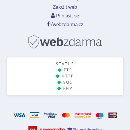
Založit web
Přihlásit se
/webzdarma.cz
STATUS
FTP
HTTP
SQL
PHP