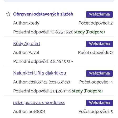
Obnovení odstavených služeb
Webzdarma
Author:
xtedy
Počet odpovědí:
2
Poslední odpověď:
10.8.25 16:26
xtedy (Podpora)
Kódy Agrofert
Webzdarma
Author:
Pavel
Počet odpovědí:
0
Poslední odpověď:
4.8.26 15:51
-
Nefunkční URl s diakritikou
Webzdarma
Author:
cosi6.xf.cz (cosi6.xf.cz)
Počet odpovědí:
1
Poslední odpověď:
21.4.26 11:16
xtedy (Podpora)
nelze pracovat s wordpress
Webzdarma
Author:
bot0001
Počet odpovědí:
5