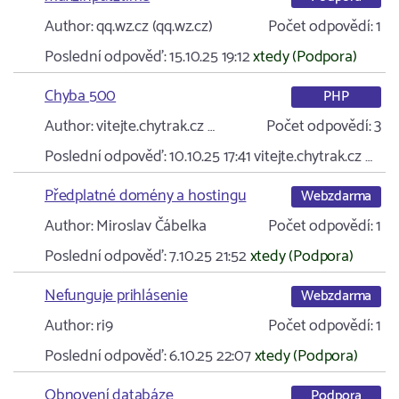
Author:
qq.wz.cz (qq.wz.cz)
Počet odpovědí:
1
Poslední odpověď:
15.10.25 19:12
xtedy (Podpora)
Chyba 500
PHP
Author:
vitejte.chytrak.cz …
Počet odpovědí:
3
Poslední odpověď:
10.10.25 17:41
vitejte.chytrak.cz …
Předplatné domény a hostingu
Webzdarma
Author:
Miroslav Čábelka
Počet odpovědí:
1
Poslední odpověď:
7.10.25 21:52
xtedy (Podpora)
Nefunguje prihlásenie
Webzdarma
Author:
ri9
Počet odpovědí:
1
Poslední odpověď:
6.10.25 22:07
xtedy (Podpora)
Obnovení databáze
Podpora