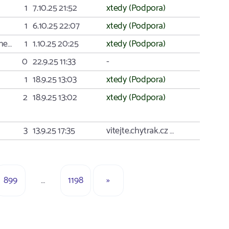
1
7.10.25 21:52
xtedy (Podpora)
1
6.10.25 22:07
xtedy (Podpora)
one…
1
1.10.25 20:25
xtedy (Podpora)
0
22.9.25 11:33
-
1
18.9.25 13:03
xtedy (Podpora)
2
18.9.25 13:02
xtedy (Podpora)
3
13.9.25 17:35
vitejte.chytrak.cz …
899
…
1198
»