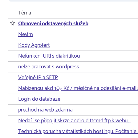
Téma
Obnovení odstavených služeb
Nevím
Kódy Agrofert
Nefunkční URl s diakritikou
nelze pracovat s wordpress
Veřejné IP a SFTP
Nabízenou akci 10,- Kč / měsíčně na odesílání e-mailu
Login do databaze
prechod na web zdarma
Nedaří se připojit skrze android ttcmd ftp k webu ..
Technická porucha v štatistikách hostingu. Počítanie