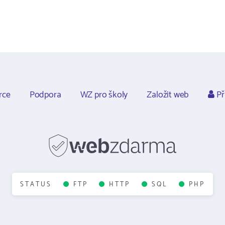
rce
Podpora
WZ pro školy
Založit web
Př
STATUS
FTP
HTTP
SQL
PHP