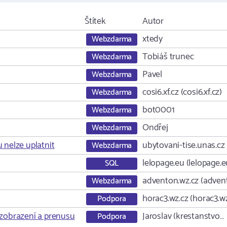
Štítek
Autor
xtedy
Webzdarma
Tobiáš trunec
Webzdarma
Pavel
Webzdarma
cosi6.xf.cz (cosi6.xf.cz)
Webzdarma
bot0001
Webzdarma
Ondřej
Webzdarma
 nelze uplatnit
ubytovani-tise.unas.cz 
Webzdarma
lelopage.eu (lelopage.e
SQL
adventon.wz.cz (adven
Webzdarma
horac3.wz.cz (horac3.w
Podpora
 zobrazení a prenusu
Jaroslav (krestanstvo…
Podpora