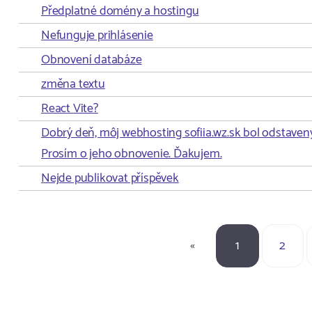
Předplatné domény a hostingu
Nefunguje prihlásenie
Obnovení databáze
změna textu
React Vite?
Dobrý deň, môj webhosting sofiia.wz.sk bol odstavený 
Prosím o jeho obnovenie. Ďakujem.
Nejde publikovat příspěvek
«
1
2