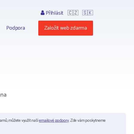
Přihlásit
🇨🇿
🇸🇰
Podpora
Založit web zdarma
 na
ramů, můžete využít naší
emailové podpory
. Zde vám poskytneme