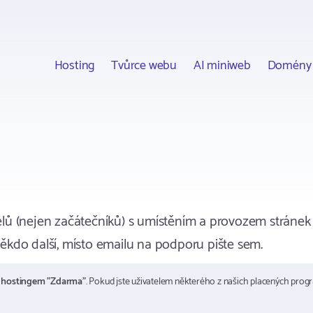
Hosting
Tvůrce webu
AI miniweb
Domény
lů (nejen začátečníků) s umístěním a provozem stránek
kdo další, místo emailu na podporu pište sem.
m
hostingem "Zdarma"
. Pokud jste uživatelem některého z našich placených prog