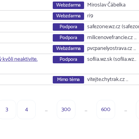
Miroslav Čábelka
Webzdarma
ri9
Webzdarma
safezone.wz.cz (safez
Podpora
milicenovefrancie.cz …
Podpora
pvcpanelyostrava.cz …
Webzdarma
kvôli neaktivite.
sofiia.wz.sk (sofiia.wz…
Podpora
vitejte.chytrak.cz …
Mimo téma
3
4
…
300
…
600
…