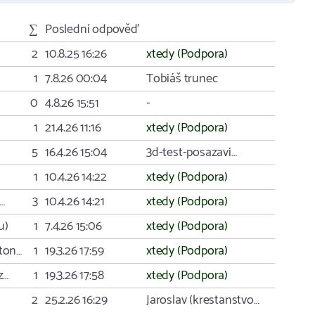
∑
Poslední odpověď
2
10.8.25 16:26
xtedy (Podpora)
1
7.8.26 00:04
Tobiáš trunec
0
4.8.26 15:51
-
1
21.4.26 11:16
xtedy (Podpora)
5
16.4.26 15:04
3d-test-posazavi…
1
10.4.26 14:22
xtedy (Podpora)
…
3
10.4.26 14:21
xtedy (Podpora)
u)
1
7.4.26 15:06
xtedy (Podpora)
ton…
1
19.3.26 17:59
xtedy (Podpora)
z…
1
19.3.26 17:58
xtedy (Podpora)
2
25.2.26 16:29
Jaroslav (krestanstvo…