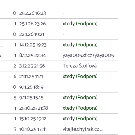
0
25.2.26 16:23
-
1
25.1.26 23:26
xtedy (Podpora)
0
22.1.26 19:21
-
 …
1
14.12.25 19:23
xtedy (Podpora)
5…
1
8.12.25 22:34
yaya005.xf.cz (yaya005…
2
3.12.25 21:56
Tereza Štolfová
6
21.11.25 11:11
xtedy (Podpora)
0
9.11.25 18:19
-
5
9.11.25 15:15
xtedy (Podpora)
1
25.10.25 21:38
xtedy (Podpora)
1
15.10.25 19:12
xtedy (Podpora)
3
10.10.25 17:41
vitejte.chytrak.cz …