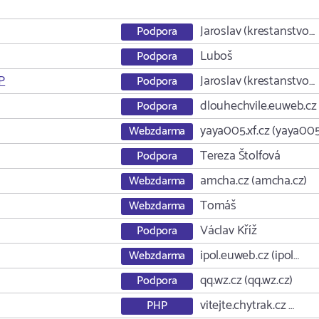
Jaroslav (krestanstvo…
Podpora
Luboš
Podpora
P
Jaroslav (krestanstvo…
Podpora
dlouhechvile.euweb.cz
Podpora
yaya005.xf.cz (yaya00
Webzdarma
Tereza Štolfová
Podpora
amcha.cz (amcha.cz)
Webzdarma
Tomáš
Webzdarma
Václav Kříž
Podpora
ipol.euweb.cz (ipol…
Webzdarma
qq.wz.cz (qq.wz.cz)
Podpora
vitejte.chytrak.cz …
PHP