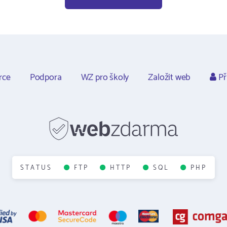
rce
Podpora
WZ pro školy
Založit web
Př
STATUS
FTP
HTTP
SQL
PHP