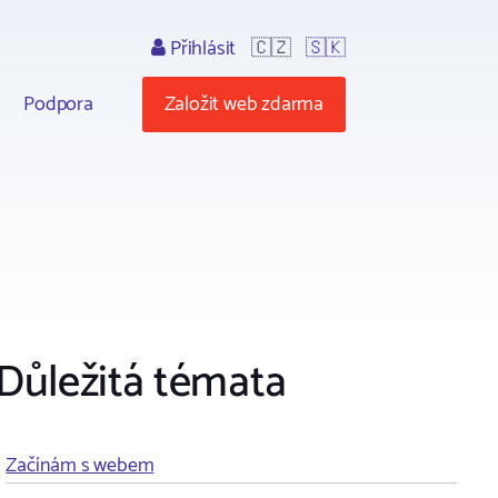
Přihlásit
🇨🇿
🇸🇰
Podpora
Založit web zdarma
Důležitá témata
Začínám s webem